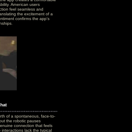
ility. American users
ction feel seamless and
ranslating the excitement of a
sentiment confirms the app’s
onships.
Chat
rth of a spontaneous, face-to-
out the robotic pauses
genuine connection that feels
teractions lack the typical