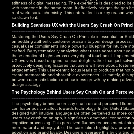
stiffness of digital messaging. The experience is designed to be 
with someone in the same room. It effectively bridges the gap be
real-world social chemistry. This natural feel is a key reason why
so drawn to it.
Building Seamless UX with the Users Say Crush On Princi
Mastering the Users Say Crush On Principle is essential for Buil
embedding authentic customer praise into your design process. 
casual user compliments into a powerful blueprint for intuitive int
crafted. By systematically analyzing what users adore about your
those emotional highs across every digital touchpoint. Implement
UX evolves based on genuine user delight rather than just solving
proactively designing features that users will rave about, fosteri
engagement. This user-centric focus leads to products that not on
create memorable and shareable experiences. Ultimately, this a
between user satisfaction and business growth by making advoc
design strategy.
The Psychology Behind Users Say Crush On and Perceive
The psychology behind users say crush on and perceived fluency
can foster positive affect towards technology. In the United State
designed with intuitive language are often perceived as more c
users say crush on an app, it signifies an emotional connection of
cognitive processing. This perceived fluency reduces mental strai
more natural and enjoyable. The correlation highlights a powerfu
adoption and brand loyalty. Designers leverage this by crafting cl