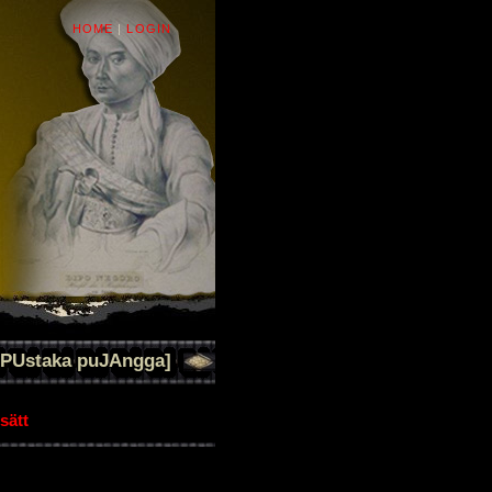
HOME
|
LOGIN
[PUstaka puJAngga]
sätt