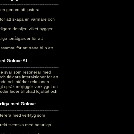
 men genom att justera
för att skapa en varmare och
digare detaljer, vilket bygger
liga tonåtgärder för att
samtal för att träna AI:n att
med Golove AI
ade svar som resonerar med
 tidigare interaktioner för att
de och stärker relationen
t språk möjliggör verktyget en
r leder till ökad lojalitet och
urliga med Golove
 iterera med verktyg som
rrekt svenska med naturliga