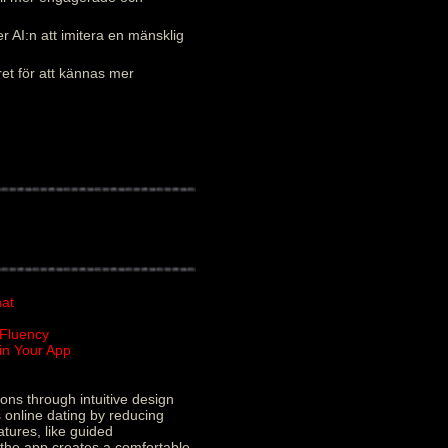
 AI:n att imitera en mänsklig
ret för att kännas mer
hat
e
 Fluency
in Your App
ons through intuitive design
 online dating by reducing
atures, like guided
y the app creates a comfortable