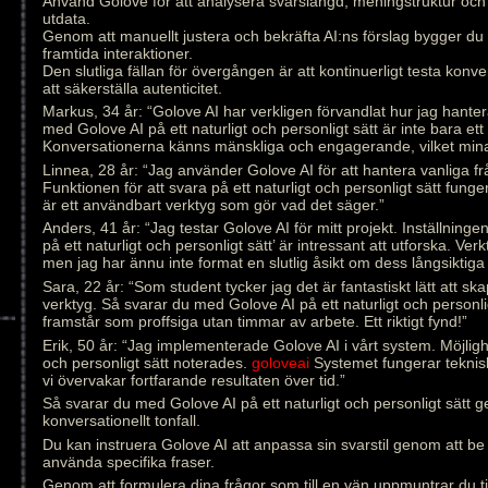
Använd Golove för att analysera svarslängd, meningstruktur och
utdata.
Genom att manuellt justera och bekräfta AI:ns förslag bygger du
framtida interaktioner.
Den slutliga fällan för övergången är att kontinuerligt testa konver
att säkerställa autenticitet.
Markus, 34 år: “Golove AI har verkligen förvandlat hur jag hante
med Golove AI på ett naturligt och personligt sätt är inte bara ett
Konversationerna känns mänskliga och engagerande, vilket min
Linnea, 28 år: “Jag använder Golove AI för att hantera vanliga fr
Funktionen för att svara på ett naturligt och personligt sätt funge
är ett användbart verktyg som gör vad det säger.”
Anders, 41 år: “Jag testar Golove AI för mitt projekt. Inställnin
på ett naturligt och personligt sätt’ är intressant att utforska. Ve
men jag har ännu inte format en slutlig åsikt om dess långsiktiga 
Sara, 22 år: “Som student tycker jag det är fantastiskt lätt att s
verktyg. Så svarar du med Golove AI på ett naturligt och personlig
framstår som proffsiga utan timmar av arbete. Ett riktigt fynd!”
Erik, 50 år: “Jag implementerade Golove AI i vårt system. Möjlighe
och personligt sätt noterades.
goloveai
Systemet fungerar tekniskt
vi övervakar fortfarande resultaten över tid.”
Så svarar du med Golove AI på ett naturligt och personligt sätt 
konversationellt tonfall.
Du kan instruera Golove AI att anpassa sin svarstil genom att be 
använda specifika fraser.
Genom att formulera dina frågor som till en vän uppmuntrar du 