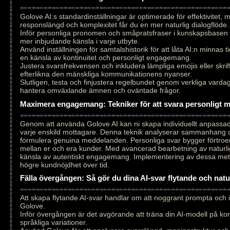
Golove AI:s standardinställningar är optimerade för effektivitet,
responslängd och komplexitet får du en mer naturlig dialogflöde.
Inför personliga pronomen och småpratsfraser i kunskapsbasen 
mer inbjudande känsla i varje utbyte.
Använd inställningen för samtalshistorik för att låta AI:n minnas ti
en känsla av kontinuitet och personligt engagemang.
Justera svarsfrekvensen och inkludera lämpliga emojis eller skrift
efterlikna den mänskliga kommunikationens nyanser.
Slutligen, testa och finjustera regelbundet genom verkliga vardags
hantera omväxlande ämnen och oväntade frågor.
Maximera engagemang: Tekniker för att svara personligt 
Genom att använda Golove AI kan ni skapa individuellt anpass
varje enskild mottagare. Denna teknik analyserar sammanhang och
formulera genuina meddelanden. Personliga svar bygger förtroen
mellan er och era kunder. Med avancerad bearbetning av naturlig
känsla av autentiskt engagemang. Implementering av dessa metode
högre kundnöjdhet över tid.
Fälla övergången: Så gör du dina AI-svar flytande och nat
Att skapa flytande AI-svar handlar om att noggrant prompta och
Golove.
Inför övergången är det avgörande att träna din AI-modell på ko
språkliga variationer.