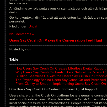
levande svar.
Användning av relevanta svenska samtalstyper och uttryck hjälper
dialog.
Ge kort kontext i din fråga så att assistenten kan skräddarsy sva
personligt.
Filed under:
Uncat
No Comments »
Users Say Crush On Makes the Conversation Feel Fluid
Posted by - on
Table
How Users Say Crush On Creates Effortless Digital Rapport
Why Users Say Crush On Feels Like a Natural, In-Person C
Building Seamless UX with the Users Say Crush On Principl
The Psychology Behind Users Say Crush On and Perceived
From Clunky to Smooth: Implementing Users Say Crush On 
How Users Say Crush On Creates Effortless Digital Rapport
Users share that the Crush On platform fosters genuine connecti
and smooth interactions. Many describe how Crush On simplifies
initial social pressure and awkwardness. People report that its fe
conversation starters, build a natural sense of rapport. They sa