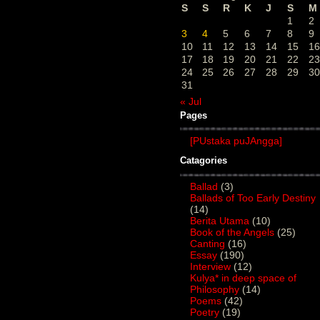
S
S
R
K
J
S
M
1
2
3
4
5
6
7
8
9
10
11
12
13
14
15
16
17
18
19
20
21
22
23
24
25
26
27
28
29
30
31
« Jul
Pages
[PUstaka puJAngga]
Catagories
Ballad
(3)
Ballads of Too Early Destiny
(14)
Berita Utama
(10)
Book of the Angels
(25)
Canting
(16)
Essay
(190)
Interview
(12)
Kulya* in deep space of
Philosophy
(14)
Poems
(42)
Poetry
(19)