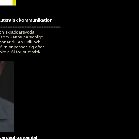
 autentisk kommunikation
och skräddarsydda
 som känns personligt
uppnår du en unik och
AI:n anpassar sig efter
love AI för autentisk
 vardagliga samtal