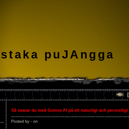
staka puJAngga
Så svarar du med Golove AI på ett naturligt och personligt 
Posted by - on