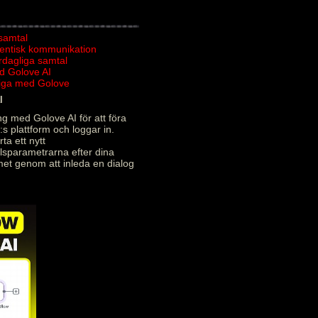
 samtal
tentisk kommunikation
ardagliga samtal
d Golove AI
rliga med Golove
l
g med Golove AI för att föra
:s plattform och loggar in.
ta ett nytt
alsparametrarna efter dina
met genom att inleda en dialog