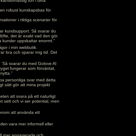
 känslomässig ton i dina
 en robust kunskapsbas för
sationer i riktiga scenarier för
rar kundsupport. Så svarar du
 löfte, det är exakt vad den gör.
a kunder uppskattar enormt.”
ågor i min webbutik.
rar bra och sparar mig tid. Det
gen ‘Så svarar du med Golove AI
rktyget fungerar som förväntat,
nytta.”
kapa personliga svar med detta
t sätt gör att mina projekt
ten att svara på ett naturligt
 sett och vi ser potential, men
genom att använda ett
den vara mer informell eller
till mer engagerade och