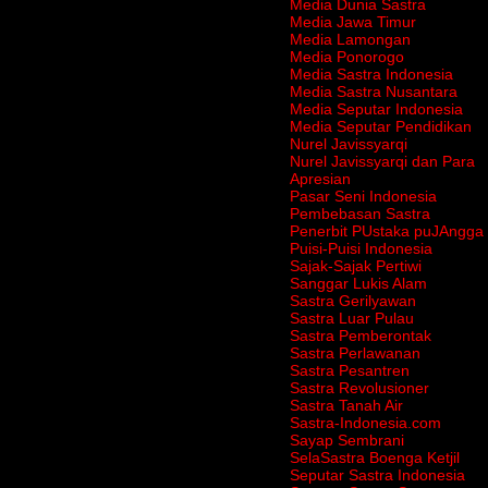
Media Dunia Sastra
Media Jawa Timur
Media Lamongan
Media Ponorogo
Media Sastra Indonesia
Media Sastra Nusantara
Media Seputar Indonesia
Media Seputar Pendidikan
Nurel Javissyarqi
Nurel Javissyarqi dan Para
Apresian
Pasar Seni Indonesia
Pembebasan Sastra
Penerbit PUstaka puJAngga
Puisi-Puisi Indonesia
Sajak-Sajak Pertiwi
Sanggar Lukis Alam
Sastra Gerilyawan
Sastra Luar Pulau
Sastra Pemberontak
Sastra Perlawanan
Sastra Pesantren
Sastra Revolusioner
Sastra Tanah Air
Sastra-Indonesia.com
Sayap Sembrani
SelaSastra Boenga Ketjil
Seputar Sastra Indonesia