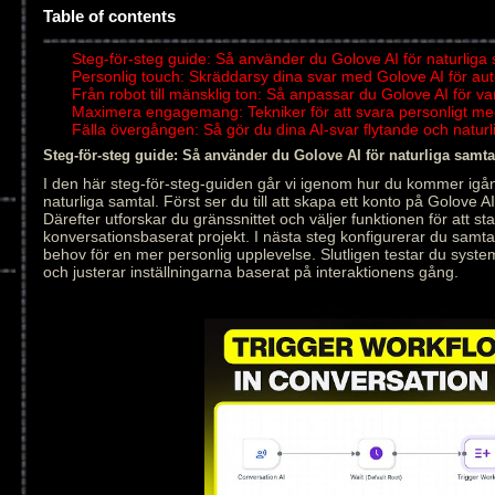
Table of contents
Steg-för-steg guide: Så använder du Golove AI för naturliga
Personlig touch: Skräddarsy dina svar med Golove AI för au
Från robot till mänsklig ton: Så anpassar du Golove AI för v
Maximera engagemang: Tekniker för att svara personligt me
Fälla övergången: Så gör du dina AI-svar flytande och natu
Steg-för-steg guide: Så använder du Golove AI för naturliga samta
I den här steg-för-steg-guiden går vi igenom hur du kommer igån
naturliga samtal. Först ser du till att skapa ett konto på Golove AI
Därefter utforskar du gränssnittet och väljer funktionen för att star
konversationsbaserat projekt. I nästa steg konfigurerar du samt
behov för en mer personlig upplevelse. Slutligen testar du syste
och justerar inställningarna baserat på interaktionens gång.