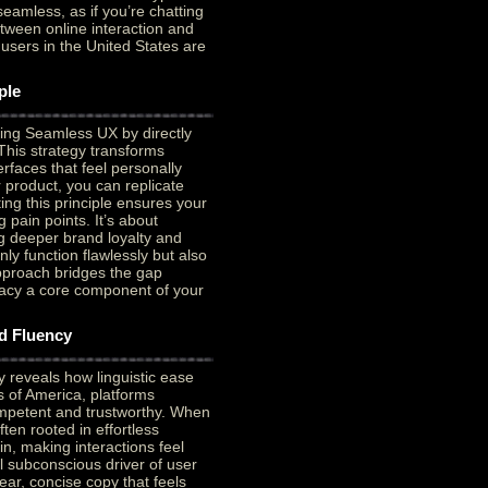
seamless, as if you’re chatting
tween online interaction and
 users in the United States are
ple
ding Seamless UX by directly
This strategy transforms
erfaces that feel personally
 product, you can replicate
ing this principle ensures your
 pain points. It’s about
ng deeper brand loyalty and
ly function flawlessly but also
pproach bridges the gap
acy a core component of your
d Fluency
 reveals how linguistic ease
s of America, platforms
ompetent and trustworthy. When
ten rooted in effortless
n, making interactions feel
l subconscious driver of user
ear, concise copy that feels