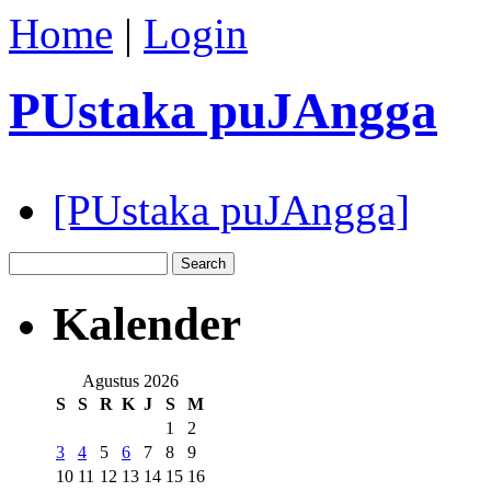
Home
|
Login
PUstaka puJAngga
[PUstaka puJAngga]
Kalender
Agustus 2026
S
S
R
K
J
S
M
1
2
3
4
5
6
7
8
9
10
11
12
13
14
15
16