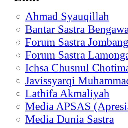
Ahmad Syauqillah
Bantar Sastra Bengaw
Forum Sastra Jomban
Forum Sastra Lamong
Ichsa Chusnul Chotim
Javissyarqi Muhamma
Lathifa Akmaliyah
Media APSAS (Apresia
Media Dunia Sastra