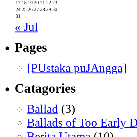
17
18
19
20
21
22
23
24
25
26
27
28
29
30
31
« Jul
Pages
[PUstaka puJAngga]
Catagories
Ballad
(3)
Ballads of Too Early D
Berita Utama
(10)