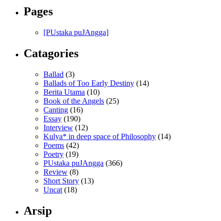
Pages
[PUstaka puJAngga]
Catagories
Ballad
(3)
Ballads of Too Early Destiny
(14)
Berita Utama
(10)
Book of the Angels
(25)
Canting
(16)
Essay
(190)
Interview
(12)
Kulya* in deep space of Philosophy
(14)
Poems
(42)
Poetry
(19)
PUstaka puJAngga
(366)
Review
(8)
Short Story
(13)
Uncat
(18)
Arsip