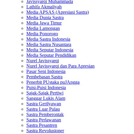
Javissyarqi Muhammada
Lathifa Akmaliyah
Media APSAS (Apresiasi Sastra)
Media Dunia Sastra
Media Jawa Timur
Media Lamongan
Media Ponorogo
Media Sastra Indonesia
Media Sastra Nusantara
Media Seputar Indonesia
Media Seputar Pendidikan
Nurel Javissyarqi
Nurel Javissyarqi dan Para Apresian
Pasar Seni Indonesia
Pembebasan Sastra
Penerbit PUstaka puJAngga
Puisi-Puisi Indonesia
Sajak-Sajak Pertiwi
Sanggar Lukis Alam
Sastra Gerilyawan
Sastra Luar Pulau
Sastra Pemberontak
Sastra Perlawanan
Sastra Pesantren
Sastra Revolusioner