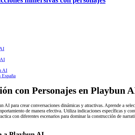
cciones inmersivas con personajes
 AI
 AI
n AI
en España
ión con Personajes en Playbun A
 AI para crear conversaciones dinámicas y atractivas. Aprende a selec
omportamiento de manera efectiva. Utiliza indicaciones específicas y co
ractica con diferentes escenarios para dominar la construcción de narrat
a a Playbun AI