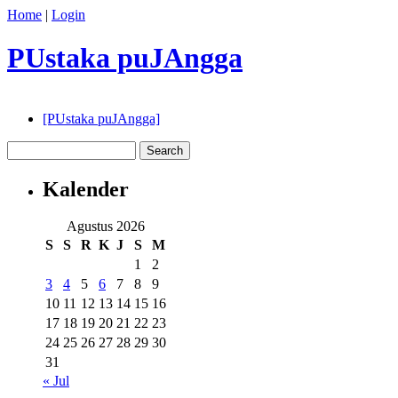
Home
|
Login
PUstaka puJAngga
[PUstaka puJAngga]
Kalender
Agustus 2026
S
S
R
K
J
S
M
1
2
3
4
5
6
7
8
9
10
11
12
13
14
15
16
17
18
19
20
21
22
23
24
25
26
27
28
29
30
31
« Jul