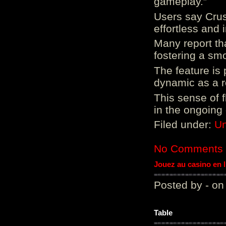
gameplay.”
Users say Crus
effortless and i
Many report tha
fostering a sm
The feature is p
dynamic as a re
This sense of 
in the ongoing
Filed under:
Un
No Comments
Jouez au casino en 
Posted by - on
Table