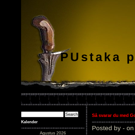
PUstaka 
Så svarar du med Gol
Kalender
Posted by - on
Agustus 2026