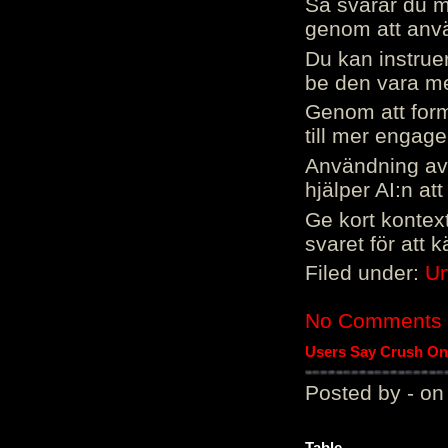
Så svarar du me
genom att använ
Du kan instrue
be den vara mer
Genom att form
till mer engag
Användning av 
hjälper AI:n at
Ge kort kontext
svaret för att 
Filed under:
Un
No Comments
Users Say Crush On 
Posted by - on
Table