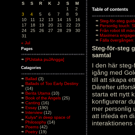
S
S
R
K
J
S
M
1
2
Table of contents
3
4
5
6
7
8
9
10
11
12
13
14
15
16
Steg-för-steg guid
17
18
19
20
21
22
23
Personlig touch: 
24
25
26
27
28
29
30
Från robot till mä
Maximera engagema
31
Fälla övergången:
« Jul
Steg-för-steg 
Pages
samtal
[PUstaka puJAngga]
I den här steg
Catagories
igång med Golov
Ballad
(3)
till att skapa 
Ballads of Too Early Destiny
Därefter utfors
(14)
Berita Utama
(10)
starta ett nytt
Book of the Angels
(25)
konfigurerar d
Canting
(16)
Essay
(190)
mer personlig 
Interview
(12)
att inleda en d
Kulya* in deep space of
Philosophy
(14)
interaktionens
Poems
(42)
Poetry
(19)