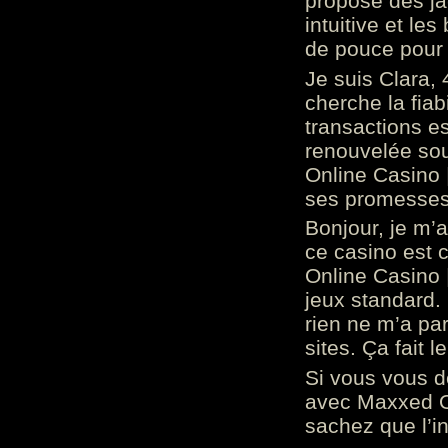
propose des ja
intuitive et l
de pouce pour
Je suis Clara, 
cherche la fiabi
transactions es
renouvelée so
Online Casino 
ses promesses.
Bonjour, je m’
ce casino est 
Online Casino 
jeux standard. 
rien ne m’a pa
sites. Ça fait l
Si vous vous 
avec Maxxed On
sachez que l’in