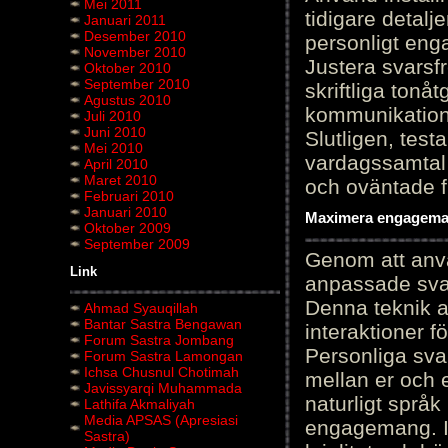
Mei 2011
tidigare detalj
Januari 2011
Desember 2010
personligt en
November 2010
Justera svarsf
Oktober 2010
September 2010
skriftliga tonå
Agustus 2010
kommunikation
Juli 2010
Juni 2010
Slutligen, test
Mei 2010
vardagssamtal 
April 2010
Maret 2010
och oväntade f
Februari 2010
Januari 2010
Maximera engagemang
Oktober 2009
September 2009
Genom att anvä
Link
anpassade sva
Denna teknik 
Ahmad Syauqillah
Bantar Sastra Bengawan
interaktioner 
Forum Sastra Jombang
Personliga sva
Forum Sastra Lamongan
Ichsa Chusnul Chotimah
mellan er och 
Javissyarqi Muhammada
naturligt språk
Lathifa Akmaliyah
Media APSAS (Apresiasi
engagemang. Im
Sastra)