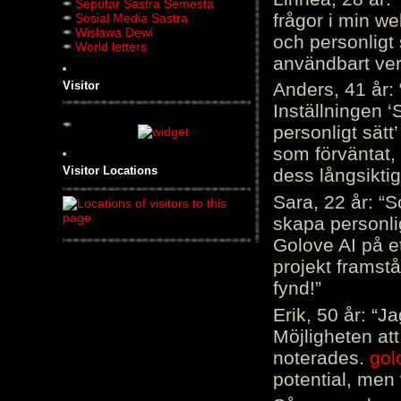
Seputar Sastra Semesta
frågor i min we
Sosial Media Sastra
Wislawa Dewi
och personligt 
World letters
användbart ver
Visitor
Anders, 41 år: 
Inställningen ‘
personligt sätt
som förväntat, 
Visitor Locations
dess långsiktig
Sara, 22 år: “S
skapa personli
Golove AI på et
projekt framstå
fynd!”
Erik, 50 år: “
Möjligheten att
noterades.
gol
potential, men 