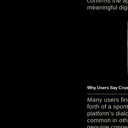
confirms the ap
meaningful digi
Why Users Say Crush
Many users fin
forth of a spo
platform’s dial
common in othe
genuine connec