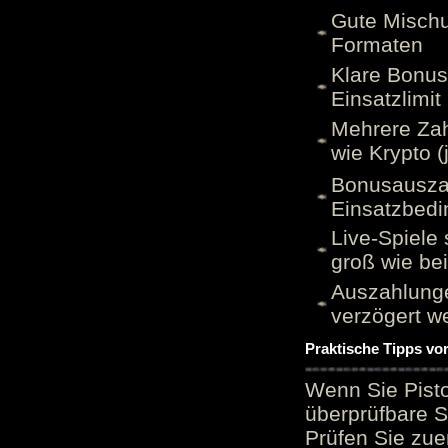
Gute Mischu
Formaten
Klare Bonu
Einsatzlimi
Mehrere Zah
wie Krypto (
Bonusauszah
Einsatzbed
Live-Spiele 
groß wie be
Auszahlunge
verzögert w
Praktische Tipps vo
Wenn Sie Pisto
überprüfbare S
Prüfen Sie zue