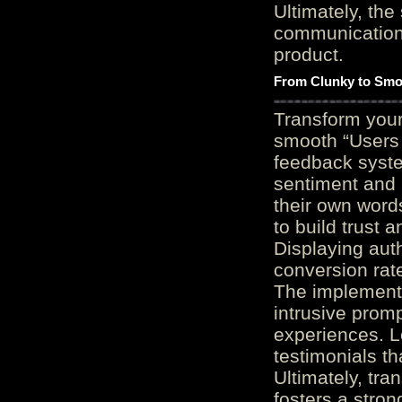
Ultimately, the
communication c
product.
From Clunky to Smo
Transform you
smooth “Users
feedback system
sentiment and 
their own word
to build trust 
Displaying auth
conversion rat
The implementa
intrusive promp
experiences. L
testimonials th
Ultimately, tr
fosters a stro