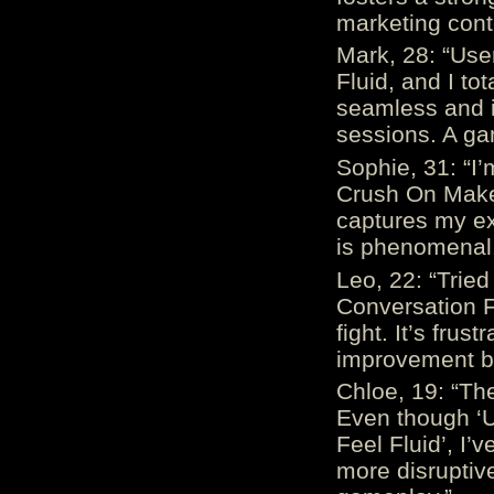
marketing cont
Mark, 28: “Us
Fluid, and I to
seamless and i
sessions. A ga
Sophie, 31: “I
Crush On Makes
captures my ex
is phenomenal.
Leo, 22: “Trie
Conversation Fe
fight. It’s frus
improvement be
Chloe, 19: “The
Even though ‘
Feel Fluid’, I’
more disruptiv