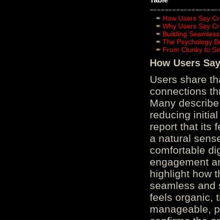
How Users Say Cru
Why Users Say Cru
Building Seamless
The Psychology B
From Clunky to S
How Users Say 
Users share th
connections th
Many describe 
reducing initi
report that its
a natural sens
comfortable di
engagement and
highlight how 
seamless and s
feels organic, 
manageable, pos