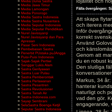
lojalitet och h
Media Dunia Sastra
Media Jawa Timur
Fälla övergången: Så
Media Lamongan
Media Ponorogo
Media Sastra Indonesia
Att skapa flyt
Media Sastra Nusantara
och iterera me
Media Seputar Indonesia
Media Seputar Pendidikan
Inför övergång
Nurel Javissyarqi
korrekt svenska
Nurel Javissyarqi dan Para
Apresian
Använd Golove 
Pasar Seni Indonesia
och känslomäss
Pembebasan Sastra
Penerbit PUstaka puJAngga
Genom att manu
Puisi-Puisi Indonesia
du en robust k
Sajak-Sajak Pertiwi
Sanggar Lukis Alam
Den slutliga fä
Sastra Gerilyawan
konversationer i
Sastra Luar Pulau
Sastra Pemberontak
Markus, 34 år: 
Sastra Perlawanan
Sastra Pesantren
hanterar kunds
Sastra Revolusioner
naturligt och pe
Sastra Tanah Air
Sastra-Indonesia.com
vad den gör. 
Sayap Sembrani
engagerande, v
SelaSastra Boenga Ketjil
Seputar Sastra Indonesia
Linnea, 28 år: 