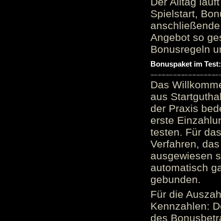
Der Alltag läu
Spielstart, Bon
anschließende
Angebot so ge
Bonusregeln u
Bonuspaket im Test
Das Willkomme
aus Startgutha
der Praxis bed
erste Einzahlu
testen. Für da
Verfahren, das
ausgewiesen sei
automatisch ga
gebunden.
Für die Auszah
Kennzahlen: D
des Bonusbetr