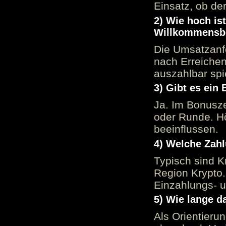
Einsatz, ob der
2) Wie hoch is
Willkommensb
Die Umsatzanfo
nach Erreiche
auszahlbar spi
3) Gibt es ein
Ja. Im Bonusze
oder Runde. H
beeinflussen.
4) Welche Zah
Typisch sind K
Region Krypto.
Einzahlungs- 
5) Wie lange d
Als Orientieru