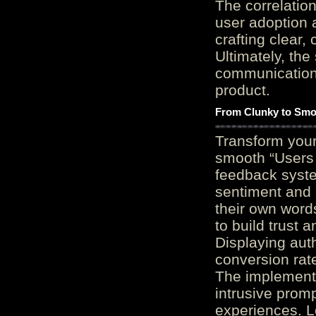
The correlation
user adoption 
crafting clear, 
Ultimately, the
communication c
product.
From Clunky to Smo
Transform you
smooth “Users
feedback system
sentiment and 
their own word
to build trust 
Displaying auth
conversion rat
The implementa
intrusive promp
experiences. L