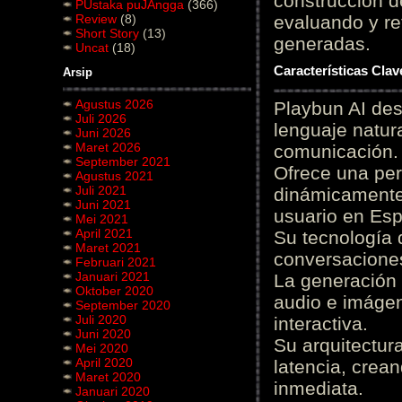
construcción de
PUstaka puJAngga
(366)
Review
(8)
evaluando y re
Short Story
(13)
generadas.
Uncat
(18)
Características Cla
Arsip
Agustus 2026
Playbun AI des
Juli 2026
lenguaje natur
Juni 2026
Maret 2026
comunicación.
September 2021
Ofrece una pe
Agustus 2021
Juli 2021
dinámicamente 
Juni 2021
usuario en Es
Mei 2021
April 2021
Su tecnología 
Maret 2021
conversaciones
Februari 2021
Januari 2021
La generación 
Oktober 2020
audio e imágen
September 2020
Juli 2020
interactiva.
Juni 2020
Su arquitectur
Mei 2020
April 2020
latencia, crea
Maret 2020
inmediata.
Januari 2020