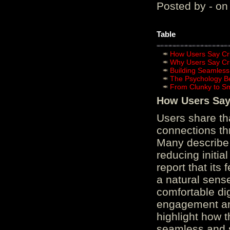
Posted by - on
Table
How Users Say Cru
Why Users Say Cru
Building Seamless
The Psychology B
From Clunky to S
How Users Say 
Users share th
connections th
Many describe 
reducing initi
report that its
a natural sens
comfortable di
engagement and
highlight how 
seamless and s