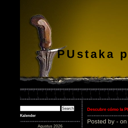
PUstaka 
Descubre cómo la Pl
Kalender
Posted by - on
Agustus 2026