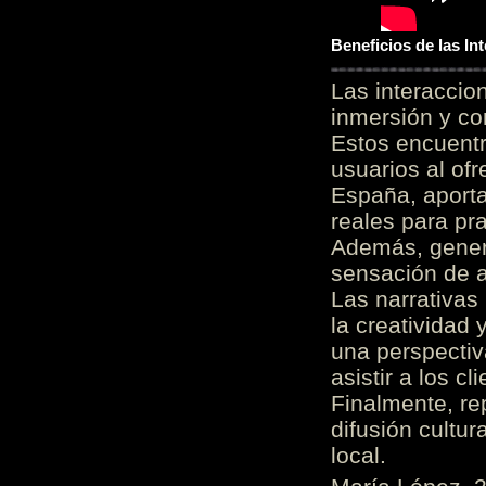
Beneficios de las I
Las interacci
inmersión y co
Estos encuentr
usuarios al of
España, aporta
reales para pra
Además, gener
sensación de a
Las narrativas
la creatividad 
una perspectiv
asistir a los c
Finalmente, re
difusión cultur
local.