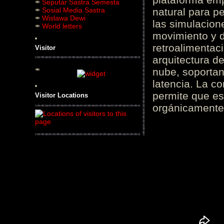
Seputar Sastra Semesta
Sosial Media Sastra
natural para pe
Wislawa Dewi
las simulacion
World letters
movimiento y d
retroalimentaci
Visitor
arquitectura d
nube, soportan
latencia. La c
permite que es
Visitor Locations
orgánicamente 