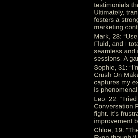
testimonials th
Ultimately, tr
fosters a stro
marketing cont
Mark, 28: “Us
Fluid, and I to
seamless and i
sessions. A ga
Sophie, 31: “I
Crush On Makes
captures my ex
is phenomenal.
Leo, 22: “Trie
Conversation Fe
fight. It’s frus
improvement be
Chloe, 19: “The
Even though ‘