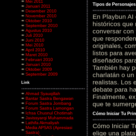
Mei 2011
Tipos de Personajes
Januari 2011
Desember 2010
En Playbun AI 
November 2010
Oktober 2010
históricos que
September 2010
conversar con f
Agustus 2010
Juli 2010
que responden 
Juni 2010
originales, com
Mei 2010
April 2010
listos para av
Maret 2010
diseñados para
Februari 2010
Januari 2010
También hay p
Oktober 2009
charlatán o un
September 2009
realistas. Los
Link
debate para hab
Ahmad Syauqillah
Finalmente, ex
Bantar Sastra Bengawan
que te sumerge
Forum Sastra Jombang
Forum Sastra Lamongan
Ichsa Chusnul Chotimah
Cómo Iniciar Tu Pri
Javissyarqi Muhammada
Lathifa Akmaliyah
Cómo Iniciar T
Media APSAS (Apresiasi
elige una plat
Sastra)