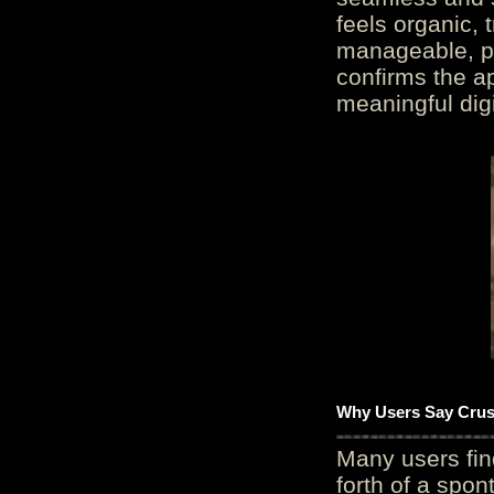
feels organic, 
manageable, pos
confirms the ap
meaningful digi
Why Users Say Crush
Many users fin
forth of a spo