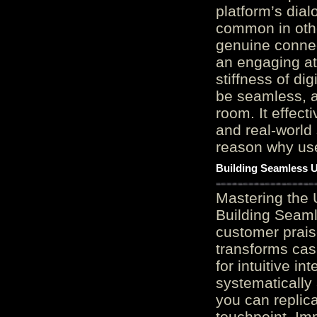
platform’s dial
common in othe
genuine connec
an engaging at
stiffness of di
be seamless, a
room. It effect
and real-world 
reason why user
Building Seamless U
Mastering the 
Building Seaml
customer prais
transforms cas
for intuitive in
systematically
you can replic
touchpoint. Im