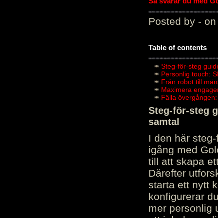
Så svarar du med Gol
Posted by - on
Table of contents
Steg-för-steg guid
Personlig touch: 
Från robot till mä
Maximera engagema
Fälla övergången:
Steg-för-steg 
samtal
I den här steg
igång med Golov
till att skapa 
Därefter utfors
starta ett nytt
konfigurerar d
mer personlig 