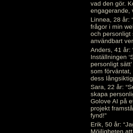
vad den gör. 
engagerande, v
Linnea, 28 år: 
frågor i min we
och personligt 
användbart ver
Anders, 41 år: 
Inställningen ‘
personligt sätt
som förväntat, 
dess långsiktig
Sara, 22 år: “S
skapa personli
Golove AI på et
projekt framstå
fynd!”
Erik, 50 år: “
Möjligheten att