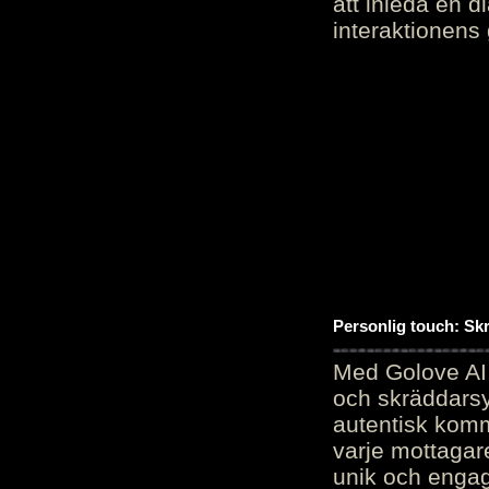
att inleda en d
interaktionens
Personlig touch: Sk
Med Golove AI 
och skräddarsy
autentisk komm
varje mottagar
unik och engag