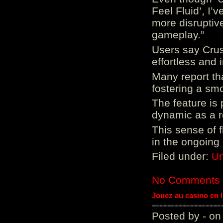
Feel Fluid’, I’
more disruptiv
gameplay.”
Users say Crus
effortless and i
Many report tha
fostering a sm
The feature is p
dynamic as a re
This sense of 
in the ongoing
Filed under:
Un
No Comments
Jouez au casino en 
Posted by - on