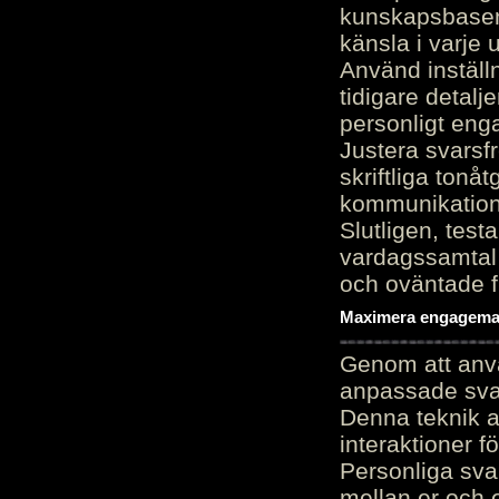
kunskapsbasen
känsla i varje 
Använd inställn
tidigare detalj
personligt en
Justera svarsf
skriftliga tonå
kommunikation
Slutligen, test
vardagssamtal 
och oväntade f
Maximera engagemang
Genom att anvä
anpassade sva
Denna teknik 
interaktioner 
Personliga sva
mellan er och 