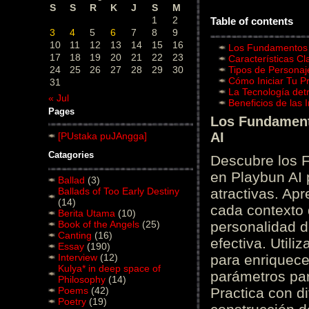
S
S
R
K
J
S
M
1
2
Table of contents
3
4
5
6
7
8
9
10
11
12
13
14
15
16
Los Fundamentos d
17
18
19
20
21
22
23
Características C
24
25
26
27
28
29
30
Tipos de Personaj
Cómo Iniciar Tu P
31
La Tecnología det
« Jul
Beneficios de las
Pages
Los Fundamento
AI
[PUstaka puJAngga]
Catagories
Descubre los 
en Playbun AI 
Ballad
(3)
Ballads of Too Early Destiny
atractivas. Ap
(14)
cada contexto d
Berita Utama
(10)
Book of the Angels
(25)
personalidad d
Canting
(16)
efectiva. Utili
Essay
(190)
Interview
(12)
para enriquece
Kulya* in deep space of
parámetros par
Philosophy
(14)
Poems
(42)
Practica con d
Poetry
(19)