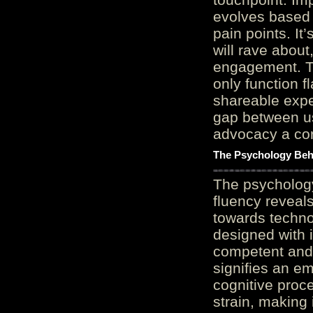
evolves based 
pain points. It
will rave about
engagement. Th
only function 
shareable expe
gap between us
advocacy a cor
The Psychology Beh
The psycholog
fluency reveals
towards techno
designed with 
competent and 
signifies an em
cognitive proc
strain, making 