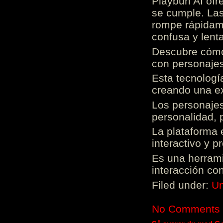
Playbun AI ofr
se cumple. Las
rompe rápidame
confusa y lenta
Descubre cómo 
con personajes
Esta tecnologí
creando una ex
Los personajes
personalidad, 
La plataforma 
interactivo y 
Es una herrami
interacción con
Filed under:
Un
No Comments