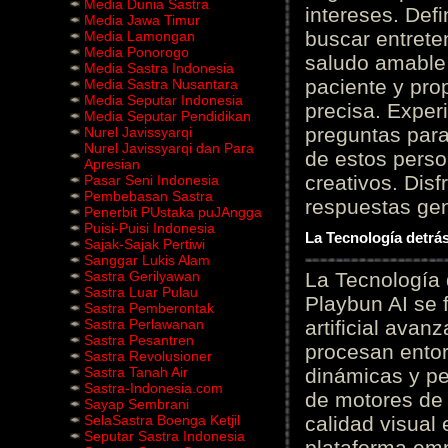
Media Dunia Sastra
intereses. Defi
Media Jawa Timur
buscar entrete
Media Lamongan
Media Ponorogo
saludo amable 
Media Sastra Indonesia
paciente y prop
Media Sastra Nusantara
Media Seputar Indonesia
precisa. Experi
Media Seputar Pendidikan
preguntas para
Nurel Javissyarqi
Nurel Javissyarqi dan Para
de estos perso
Apresian
creativos. Disf
Pasar Seni Indonesia
Pembebasan Sastra
respuestas gene
Penerbit PUstaka puJAngga
Puisi-Puisi Indonesia
La Tecnología detrás
Sajak-Sajak Pertiwi
Sanggar Lukis Alam
Sastra Gerilyawan
La Tecnología 
Sastra Luar Pulau
Playbun AI se 
Sastra Pemberontak
Sastra Perlawanan
artificial ava
Sastra Pesantren
procesan entor
Sastra Revolusioner
Sastra Tanah Air
dinámicas y pe
Sastra-Indonesia.com
de motores de 
Sayap Sembrani
SelaSastra Boenga Ketjil
calidad visual
Seputar Sastra Indonesia
plataforma em