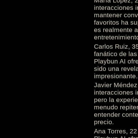
María López, 2
interacciones 
mantener conv
favoritos ha s
es realmente 
entretenimient
Carlos Ruiz, 3
fanático de las
Playbun AI ofr
sido una revel
impresionante
Javier Méndez,
interacciones 
pero la experi
menudo repiten 
entender cont
precio.
Ana Torres, 2