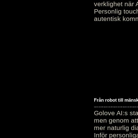
verklighet när 
Personlig touc
autentisk kommu
Från robot till mäns
Golove AI:s sta
men genom att 
mer naturlig di
Inför personli