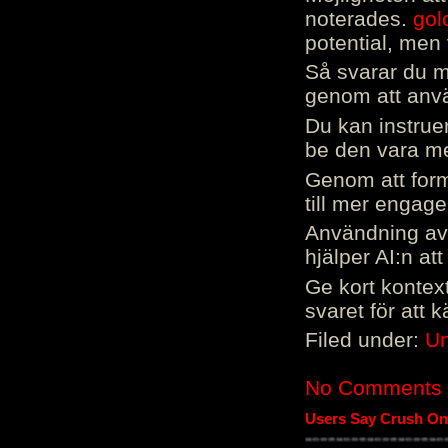
noterades.
gol
potential, men 
Så svarar du me
genom att använ
Du kan instrue
be den vara mer
Genom att form
till mer engag
Användning av 
hjälper AI:n at
Ge kort kontext
svaret för att 
Filed under:
Un
No Comments
Users Say Crush On 