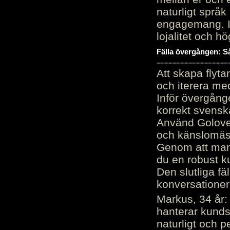
naturligt språk
engagemang. Im
lojalitet och h
Fälla övergången: Så
Att skapa flyt
och iterera me
Inför övergång
korrekt svenska
Använd Golove 
och känslomäss
Genom att manu
du en robust k
Den slutliga fä
konversationer i
Markus, 34 år: 
hanterar kunds
naturligt och pe