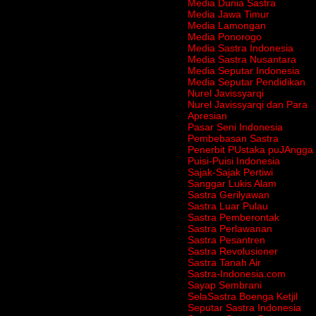
Media Dunia Sastra
Media Jawa Timur
Media Lamongan
Media Ponorogo
Media Sastra Indonesia
Media Sastra Nusantara
Media Seputar Indonesia
Media Seputar Pendidikan
Nurel Javissyarqi
Nurel Javissyarqi dan Para
Apresian
Pasar Seni Indonesia
Pembebasan Sastra
Penerbit PUstaka puJAngga
Puisi-Puisi Indonesia
Sajak-Sajak Pertiwi
Sanggar Lukis Alam
Sastra Gerilyawan
Sastra Luar Pulau
Sastra Pemberontak
Sastra Perlawanan
Sastra Pesantren
Sastra Revolusioner
Sastra Tanah Air
Sastra-Indonesia.com
Sayap Sembrani
SelaSastra Boenga Ketjil
Seputar Sastra Indonesia