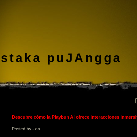
staka puJAngga
Descubre cómo la Playbun AI ofrece interacciones inmers
Posted by - on