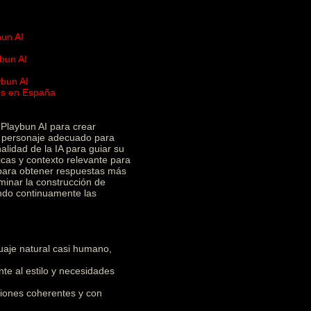
bun AI
bun AI
ybun AI
ios en España
I
Playbun AI para crear
el personaje adecuado para
alidad de la IA para guiar su
icas y contexto relevante para
 para obtener respuestas más
minar la construcción de
ando continuamente las
uaje natural casi humano,
e al estilo y necesidades
iones coherentes y con