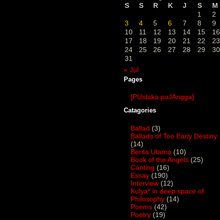
S
S
R
K
J
S
M
1
2
3
4
5
6
7
8
9
10
11
12
13
14
15
16
17
18
19
20
21
22
23
24
25
26
27
28
29
30
31
« Jul
Pages
[PUstaka puJAngga]
Catagories
Ballad
(3)
Ballads of Too Early Destiny
(14)
Berita Utama
(10)
Book of the Angels
(25)
Canting
(16)
Essay
(190)
Interview
(12)
Kulya* in deep space of
Philosophy
(14)
Poems
(42)
Poetry
(19)