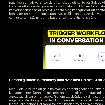
naturliga samtal. Först ser du till att skapa ett konto på Golove AI
Därefter utforskar du gränssnittet och väljer funktionen för att star
konversationsbaserat projekt. I nästa steg konfigurerar du samt
behov för en mer personlig upplevelse. Slutligen testar du syste
och justerar inställningarna baserat på interaktionens gång.
Personlig touch: Skräddarsy dina svar med Golove AI för
Med Golove AI kan du ge dina svar en personlig touch för äkta 
konversationer. Denna teknik möjliggör autentisk kommunikation
anpassad till varje mottagare. Genom att skräddarsy dina svar 
engagerande dialog. Autentisk kommunikation blir verklighet när 
individuella behov. Personlig touch: Skräddarsy dina svar med Go