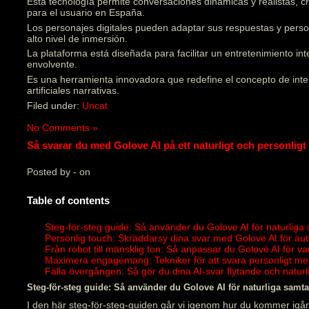
Esta tecnología permite conversaciones dinámicas y realistas, 
para el usuario en España.
Los personajes digitales pueden adaptar sus respuestas y pers
alto nivel de inmersión.
La plataforma está diseñada para facilitar un entretenimiento in
envolvente.
Es una herramienta innovadora que redefine el concepto de inter
artificiales narrativas.
Filed under:
Uncat
No Comments »
Så svarar du med Golove AI på ett naturligt och personligt 
Posted by - on
Table of contents
Steg-för-steg guide: Så använder du Golove AI för naturliga
Personlig touch: Skräddarsy dina svar med Golove AI för au
Från robot till mänsklig ton: Så anpassar du Golove AI för v
Maximera engagemang: Tekniker för att svara personligt me
Fälla övergången: Så gör du dina AI-svar flytande och natu
Steg-för-steg guide: Så använder du Golove AI för naturliga samta
I den här steg-för-steg-guiden går vi igenom hur du kommer igån