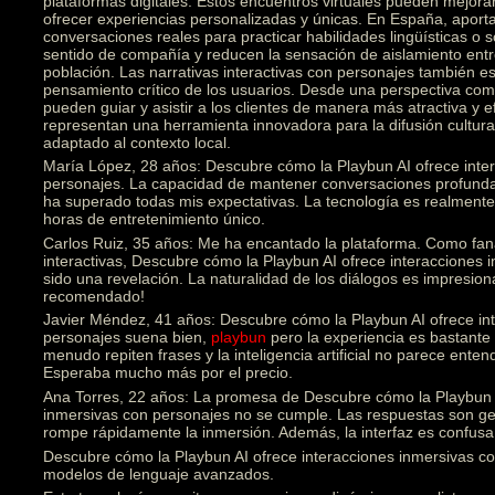
plataformas digitales. Estos encuentros virtuales pueden mejorar
ofrecer experiencias personalizadas y únicas. En España, aporta
conversaciones reales para practicar habilidades lingüísticas o
sentido de compañía y reducen la sensación de aislamiento ent
población. Las narrativas interactivas con personajes también est
pensamiento crítico de los usuarios. Desde una perspectiva come
pueden guiar y asistir a los clientes de manera más atractiva y e
representan una herramienta innovadora para la difusión cultural
adaptado al contexto local.
María López, 28 años: Descubre cómo la Playbun AI ofrece inte
personajes. La capacidad de mantener conversaciones profunda
ha superado todas mis expectativas. La tecnología es realmen
horas de entretenimiento único.
Carlos Ruiz, 35 años: Me ha encantado la plataforma. Como fanát
interactivas, Descubre cómo la Playbun AI ofrece interacciones
sido una revelación. La naturalidad de los diálogos es impresion
recomendado!
Javier Méndez, 41 años: Descubre cómo la Playbun AI ofrece in
personajes suena bien,
playbun
pero la experiencia es bastante 
menudo repiten frases y la inteligencia artificial no parece ente
Esperaba mucho más por el precio.
Ana Torres, 22 años: La promesa de Descubre cómo la Playbun A
inmersivas con personajes no se cumple. Las respuestas son gen
rompe rápidamente la inmersión. Además, la interfaz es confusa 
Descubre cómo la Playbun AI ofrece interacciones inmersivas con
modelos de lenguaje avanzados.