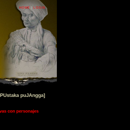
HOME
|
LOGIN
[PUstaka puJAngga]
ivas con personajes