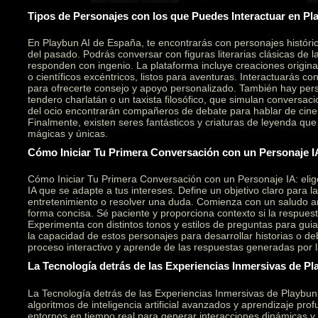
Tipos de Personajes con los que Puedes Interactuar en Pl
En Playbun AI de España, te encontrarás con personajes históri
del pasado. Podrás conversar con figuras literarias clásicas de l
responden con ingenio. La plataforma incluye creaciones original
o científicos excéntricos, listos para aventuras. Interactuarás c
para ofrecerte consejo y apoyo personalizado. También hay per
tendero charlatán o un taxista filosófico, que simulan conversaci
del ocio encontrarán compañeros de debate para hablar de cine,
Finalmente, existen seres fantásticos y criaturas de leyenda qu
mágicas y únicas.
Cómo Iniciar Tu Primera Conversación con un Personaje I
Cómo Iniciar Tu Primera Conversación con un Personaje IA: elig
IA que se adapte a tus intereses. Define un objetivo claro para l
entretenimiento o resolver una duda. Comienza con un saludo a
forma concisa. Sé paciente y proporciona contexto si la respuesta
Experimenta con distintos tonos y estilos de preguntas para gui
la capacidad de estos personajes para desarrollar historias o deb
proceso interactivo y aprende de las respuestas generadas por la i
La Tecnología detrás de las Experiencias Inmersivas de Pl
La Tecnología detrás de las Experiencias Inmersivas de Playbu
algoritmos de inteligencia artificial avanzados y aprendizaje pr
entornos en tiempo real para generar interacciones dinámicas y