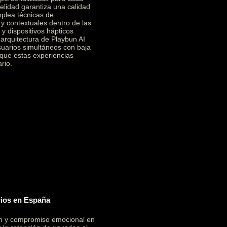
elidad garantiza una calidad
mplea técnicas de
 y contextuales dentro de las
y dispositivos hápticos
a arquitectura de Playbun AI
suarios simultáneos con baja
 que estas experiencias
rio.
rios en España
ón y compromiso emocional en