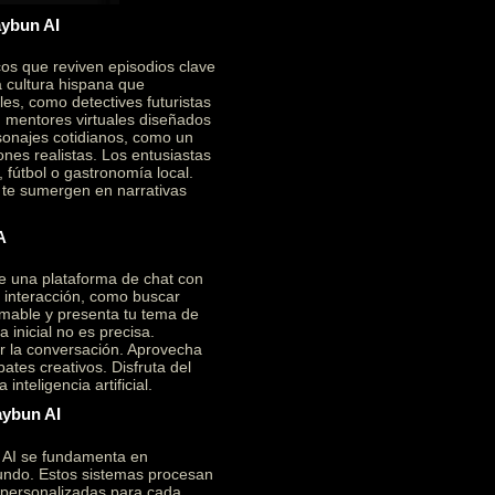
aybun AI
cos que reviven episodios clave
a cultura hispana que
es, como detectives futuristas
on mentores virtuales diseñados
sonajes cotidianos, como un
ones realistas. Los entusiastas
 fútbol o gastronomía local.
e te sumergen en narrativas
A
e una plataforma de chat con
a interacción, como buscar
mable y presenta tu tema de
 inicial no es precisa.
ar la conversación. Aprovecha
ates creativos. Disfruta del
nteligencia artificial.
aybun AI
n AI se fundamenta en
ofundo. Estos sistemas procesan
 personalizadas para cada