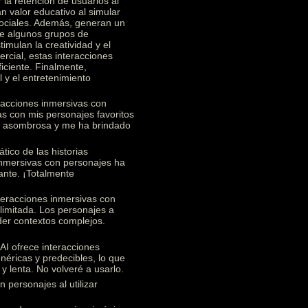
 la retención de usuarios al
n valor educativo al simular
 sociales. Además, generan un
re algunos grupos de
imulan la creatividad y el
rcial, estas interacciones
ficiente. Finalmente,
 y el entretenimiento
racciones inmersivas con
s con mis personajes favoritos
te asombrosa y me ha brindado
ico de las historias
 inmersivas con personajes ha
ante. ¡Totalmente
teracciones inmersivas con
limitada. Los personajes a
nder contextos complejos.
I ofrece interacciones
éricas y predecibles, lo que
y lenta. No volveré a usarlo.
 personajes al utilizar