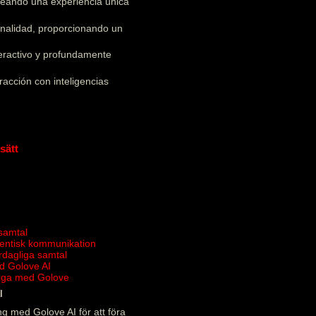
creando una experiencia única
onalidad, proporcionando un
teractivo y profundamente
acción con inteligencias
sätt
 samtal
tentisk kommunikation
ardagliga samtal
d Golove AI
rliga med Golove
l
g med Golove AI för att föra