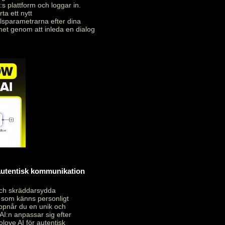
:s plattform och loggar in.
ta ett nytt
alsparametrarna efter dina
met genom att inleda en dialog
 autentisk kommunikation
och skräddarsydda
 som känns personligt
uppnår du en unik och
AI:n anpassar sig efter
love AI för autentisk