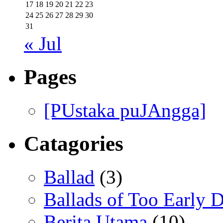
17
18
19
20
21
22
23
24
25
26
27
28
29
30
31
« Jul
Pages
[PUstaka puJAngga]
Catagories
Ballad
(3)
Ballads of Too Early D
Berita Utama
(10)