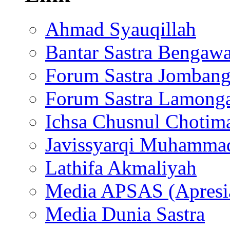
Ahmad Syauqillah
Bantar Sastra Bengaw
Forum Sastra Jomban
Forum Sastra Lamong
Ichsa Chusnul Chotim
Javissyarqi Muhamma
Lathifa Akmaliyah
Media APSAS (Apresia
Media Dunia Sastra