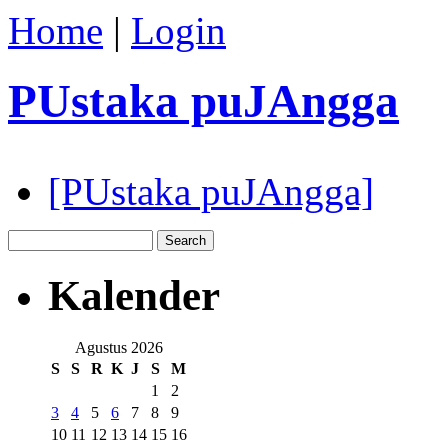
Home
|
Login
PUstaka puJAngga
[PUstaka puJAngga]
Kalender
Agustus 2026
S
S
R
K
J
S
M
1
2
3
4
5
6
7
8
9
10
11
12
13
14
15
16