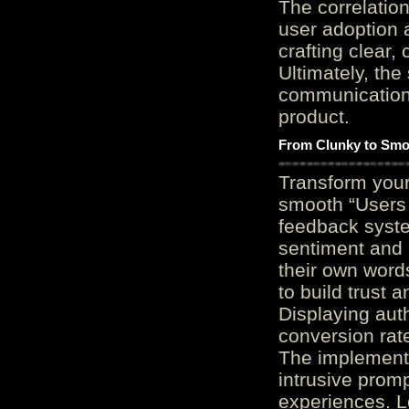
The correlation
user adoption 
crafting clear, 
Ultimately, the
communication c
product.
From Clunky to Smo
Transform you
smooth “Users
feedback system
sentiment and 
their own word
to build trust 
Displaying auth
conversion rat
The implementa
intrusive promp
experiences. L