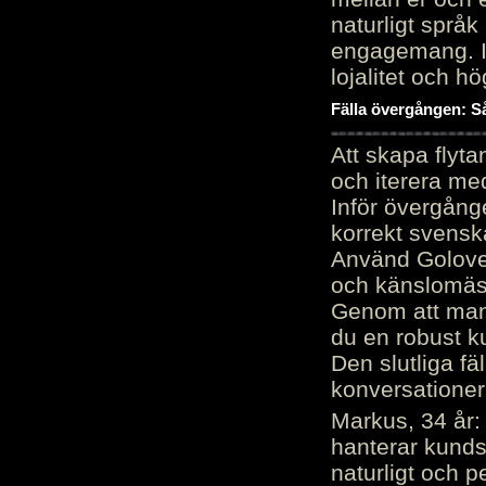
naturligt språk
engagemang. Im
lojalitet och h
Fälla övergången: Så
Att skapa flyt
och iterera me
Inför övergång
korrekt svenska
Använd Golove 
och känslomäss
Genom att manu
du en robust k
Den slutliga fä
konversationer i
Markus, 34 år: 
hanterar kunds
naturligt och pe