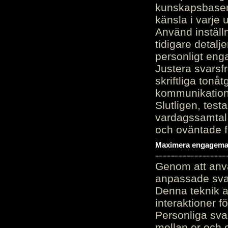
kunskapsbasen
känsla i varje 
Använd inställn
tidigare detalj
personligt en
Justera svarsf
skriftliga tonå
kommunikation
Slutligen, test
vardagssamtal 
och oväntade f
Maximera engagemang
Genom att anvä
anpassade sva
Denna teknik 
interaktioner 
Personliga sva
mellan er och 