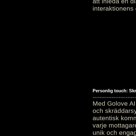
att inleda en d
interaktionens
Personlig touch: Sk
Med Golove AI 
och skräddarsy
autentisk komm
varje mottagar
unik och engag