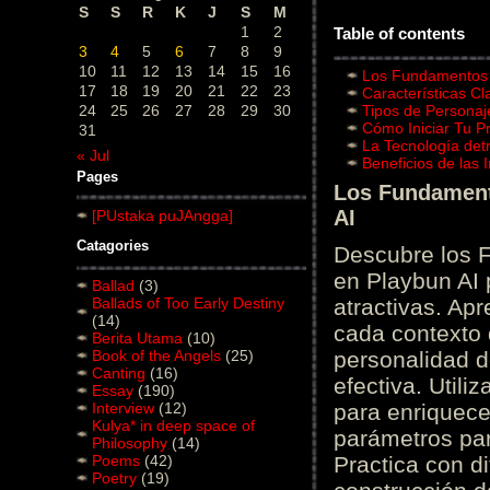
S
S
R
K
J
S
M
1
2
Table of contents
3
4
5
6
7
8
9
10
11
12
13
14
15
16
Los Fundamentos d
17
18
19
20
21
22
23
Características C
24
25
26
27
28
29
30
Tipos de Personaj
Cómo Iniciar Tu P
31
La Tecnología det
« Jul
Beneficios de las
Pages
Los Fundamento
AI
[PUstaka puJAngga]
Catagories
Descubre los 
en Playbun AI 
Ballad
(3)
Ballads of Too Early Destiny
atractivas. Ap
(14)
cada contexto d
Berita Utama
(10)
Book of the Angels
(25)
personalidad d
Canting
(16)
efectiva. Utili
Essay
(190)
Interview
(12)
para enriquece
Kulya* in deep space of
parámetros par
Philosophy
(14)
Poems
(42)
Practica con d
Poetry
(19)