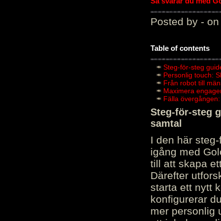
Så svarar du med Gol
Posted by - on
Table of contents
Steg-för-steg guid
Personlig touch: 
Från robot till mä
Maximera engagema
Fälla övergången:
Steg-för-steg 
samtal
I den här steg
igång med Golov
till att skapa 
Därefter utfors
starta ett nytt
konfigurerar d
mer personlig 