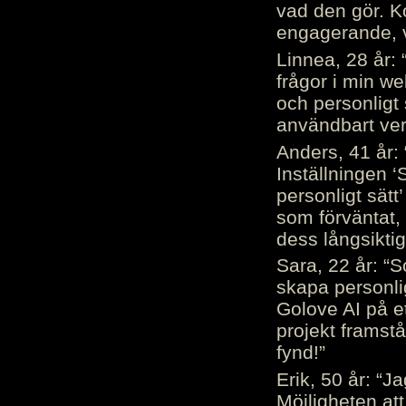
vad den gör. 
engagerande, v
Linnea, 28 år: 
frågor i min we
och personligt 
användbart ver
Anders, 41 år: 
Inställningen ‘
personligt sätt
som förväntat, 
dess långsiktig
Sara, 22 år: “S
skapa personli
Golove AI på et
projekt framstå
fynd!”
Erik, 50 år: “
Möjligheten att