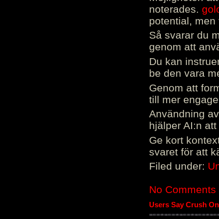
noterades.
gol
potential, men 
Så svarar du me
genom att använ
Du kan instrue
be den vara mer
Genom att form
till mer engag
Användning av 
hjälper AI:n at
Ge kort kontext
svaret för att 
Filed under:
Un
No Comments
Users Say Crush On 