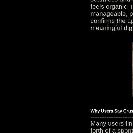
feels organic, 
manageable, pos
confirms the ap
meaningful digi
Why Users Say Crush
Many users fin
forth of a spo