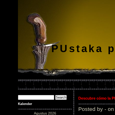
PUstaka 
Descubre cómo la Pl
Kalender
Posted by - on
Agustus 2026