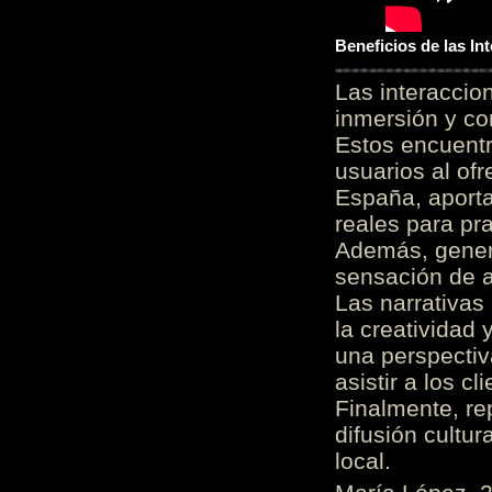
Beneficios de las I
Las interacci
inmersión y co
Estos encuentr
usuarios al of
España, aporta
reales para pra
Además, gener
sensación de a
Las narrativas
la creatividad 
una perspectiv
asistir a los c
Finalmente, re
difusión cultur
local.