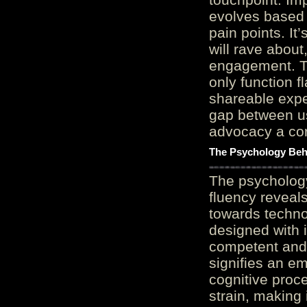
evolves based 
pain points. It
will rave about
engagement. Th
only function 
shareable expe
gap between us
advocacy a cor
The Psychology Beh
The psycholog
fluency reveals
towards techno
designed with 
competent and 
signifies an em
cognitive proc
strain, making 