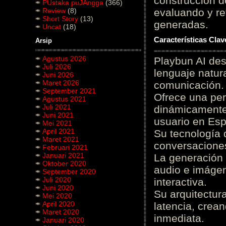
construcción de
PUstaka puJAngga
(366)
Review
(8)
evaluando y re
Short Story
(13)
generadas.
Uncat
(18)
Características Cla
Arsip
Agustus 2026
Playbun AI des
Juli 2026
lenguaje natur
Juni 2026
Maret 2026
comunicación.
September 2021
Ofrece una pe
Agustus 2021
Juli 2021
dinámicamente 
Juni 2021
usuario en Es
Mei 2021
April 2021
Su tecnología 
Maret 2021
conversaciones
Februari 2021
Januari 2021
La generación 
Oktober 2020
audio e imágen
September 2020
Juli 2020
interactiva.
Juni 2020
Su arquitectur
Mei 2020
April 2020
latencia, crea
Maret 2020
inmediata.
Januari 2020