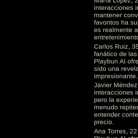
María López, 2
interacciones 
mantener conv
favoritos ha s
es realmente 
entretenimient
Carlos Ruiz, 3
fanático de las
Playbun AI ofr
sido una revel
impresionante
Javier Méndez,
interacciones 
pero la experi
menudo repiten 
entender cont
precio.
Ana Torres, 2