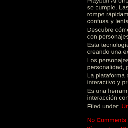
Playbun AI ofr
se cumple. Las
rompe rápidame
confusa y lenta
Descubre cómo 
con personajes
Esta tecnologí
creando una ex
Los personajes
personalidad, 
La plataforma 
interactivo y 
Es una herrami
interacción con
Filed under:
Un
No Comments