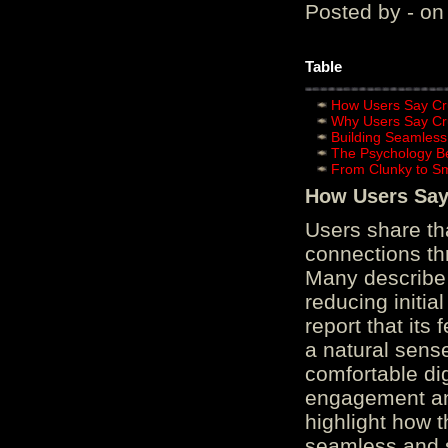
Posted by - on
Table
How Users Say Cru
Why Users Say Cru
Building Seamless
The Psychology B
From Clunky to S
How Users Say 
Users share th
connections th
Many describe 
reducing initi
report that its
a natural sens
comfortable di
engagement and
highlight how 
seamless and s