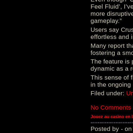
Feel Fluid’, I’
more disruptiv
gameplay.”
Users say Crus
effortless and i
Many report tha
fostering a sm
The feature is p
dynamic as a re
This sense of 
in the ongoing
Filed under:
Un
No Comments
Jouez au casino en 
Posted by - on