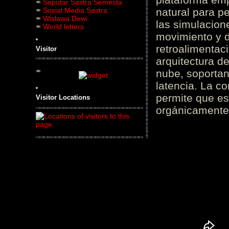
Seputar Sastra Semesta
Sosial Media Sastra
natural para pe
Wislawa Dewi
las simulacion
World letters
movimiento y d
retroalimentaci
Visitor
arquitectura d
nube, soportan
latencia. La c
permite que es
Visitor Locations
orgánicamente 