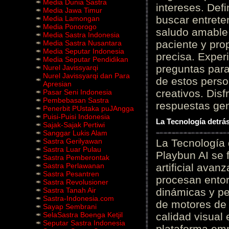
Media Dunia Sastra
intereses. Defi
Media Jawa Timur
buscar entrete
Media Lamongan
Media Ponorogo
saludo amable 
Media Sastra Indonesia
paciente y prop
Media Sastra Nusantara
Media Seputar Indonesia
precisa. Experi
Media Seputar Pendidikan
preguntas para
Nurel Javissyarqi
Nurel Javissyarqi dan Para
de estos perso
Apresian
creativos. Disf
Pasar Seni Indonesia
Pembebasan Sastra
respuestas gene
Penerbit PUstaka puJAngga
Puisi-Puisi Indonesia
La Tecnología detrás
Sajak-Sajak Pertiwi
Sanggar Lukis Alam
Sastra Gerilyawan
La Tecnología 
Sastra Luar Pulau
Playbun AI se 
Sastra Pemberontak
Sastra Perlawanan
artificial ava
Sastra Pesantren
procesan entor
Sastra Revolusioner
Sastra Tanah Air
dinámicas y pe
Sastra-Indonesia.com
de motores de 
Sayap Sembrani
SelaSastra Boenga Ketjil
calidad visual
Seputar Sastra Indonesia
plataforma em