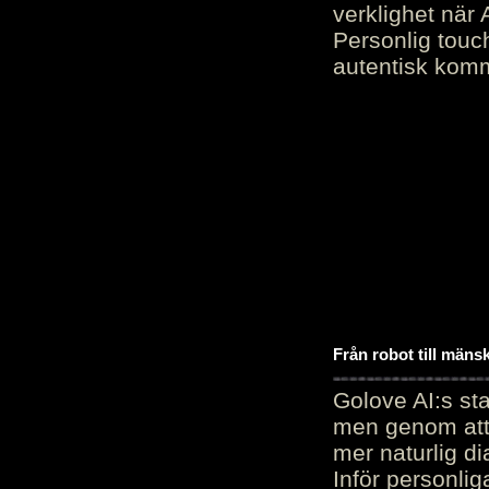
verklighet när 
Personlig touc
autentisk kommu
Från robot till mäns
Golove AI:s sta
men genom att 
mer naturlig di
Inför personli