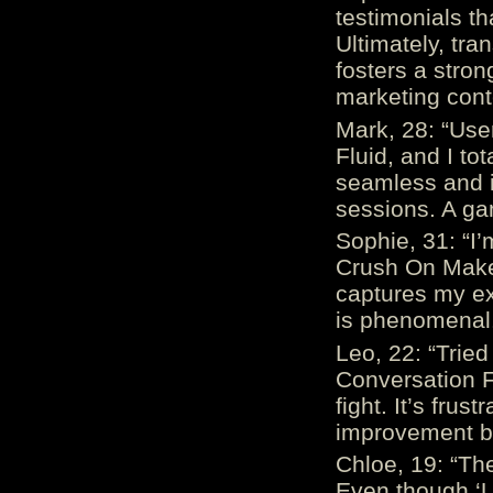
testimonials th
Ultimately, tr
fosters a stro
marketing cont
Mark, 28: “Us
Fluid, and I to
seamless and i
sessions. A ga
Sophie, 31: “I
Crush On Makes
captures my ex
is phenomenal.
Leo, 22: “Trie
Conversation Fe
fight. It’s frus
improvement be
Chloe, 19: “The
Even though ‘