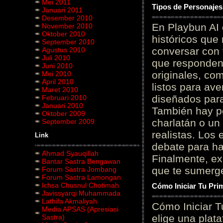
Mei 2011
Tipos de Personajes
Januari 2011
Desember 2010
En Playbun AI 
November 2010
Oktober 2010
históricos que
September 2010
conversar con f
Agustus 2010
Juli 2010
que responden 
Juni 2010
originales, com
Mei 2010
April 2010
listos para av
Maret 2010
diseñados para
Februari 2010
Januari 2010
También hay p
Oktober 2009
charlatán o un
September 2009
realistas. Los
Link
debate para hab
Ahmad Syauqillah
Finalmente, ex
Bantar Sastra Bengawan
que te sumerge
Forum Sastra Jombang
Forum Sastra Lamongan
Ichsa Chusnul Chotimah
Cómo Iniciar Tu Pri
Javissyarqi Muhammada
Lathifa Akmaliyah
Cómo Iniciar T
Media APSAS (Apresiasi
elige una plat
Sastra)