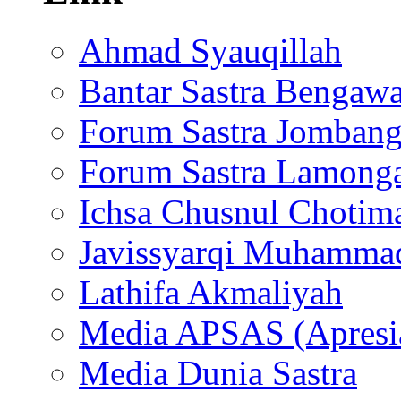
Ahmad Syauqillah
Bantar Sastra Bengaw
Forum Sastra Jomban
Forum Sastra Lamong
Ichsa Chusnul Chotim
Javissyarqi Muhamma
Lathifa Akmaliyah
Media APSAS (Apresia
Media Dunia Sastra