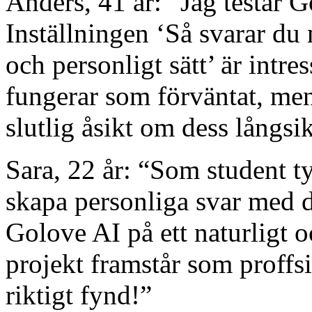
Anders, 41 år: “Jag testar G
Inställningen ‘Så svarar du
och personligt sätt’ är intre
fungerar som förväntat, men
slutlig åsikt om dess långsik
Sara, 22 år: “Som student tyc
skapa personliga svar med d
Golove AI på ett naturligt o
projekt framstår som proffsi
riktigt fynd!”