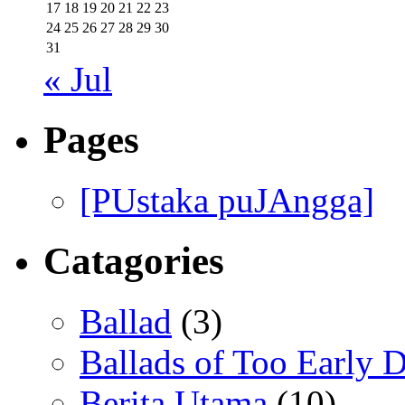
17
18
19
20
21
22
23
24
25
26
27
28
29
30
31
« Jul
Pages
[PUstaka puJAngga]
Catagories
Ballad
(3)
Ballads of Too Early D
Berita Utama
(10)