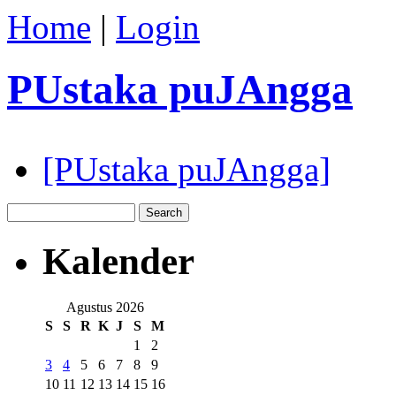
Home
|
Login
PUstaka puJAngga
[PUstaka puJAngga]
Kalender
Agustus 2026
S
S
R
K
J
S
M
1
2
3
4
5
6
7
8
9
10
11
12
13
14
15
16