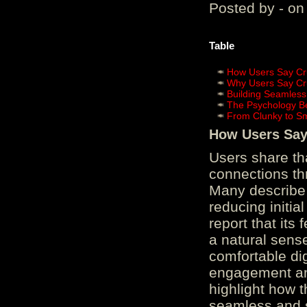
Posted by - on
Table
How Users Say Cru
Why Users Say Cru
Building Seamless
The Psychology B
From Clunky to S
How Users Say 
Users share th
connections th
Many describe 
reducing initi
report that its
a natural sens
comfortable di
engagement and
highlight how 
seamless and s