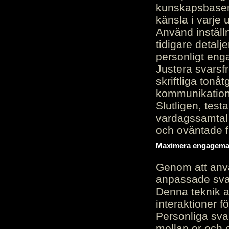
kunskapsbasen
känsla i varje 
Använd inställn
tidigare detalj
personligt en
Justera svarsf
skriftliga tonå
kommunikation
Slutligen, test
vardagssamtal 
och oväntade f
Maximera engagemang
Genom att anvä
anpassade sva
Denna teknik 
interaktioner 
Personliga sva
mellan er och 