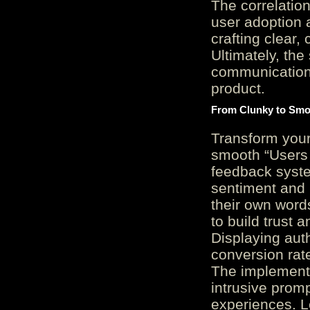
The correlation
user adoption 
crafting clear, 
Ultimately, the
communication c
product.
From Clunky to Smo
Transform you
smooth “Users
feedback system
sentiment and 
their own word
to build trust 
Displaying auth
conversion rat
The implementa
intrusive promp
experiences. L