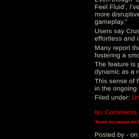
Feel Fluid’, I’
more disruptiv
gameplay.”
Users say Crus
effortless and i
Many report tha
fostering a sm
The feature is p
dynamic as a re
This sense of 
in the ongoing
Filed under:
Un
No Comments
Jouez au casino en 
Posted by - on