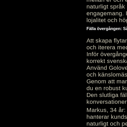
naturligt språk
engagemang. Im
lojalitet och h
Fälla övergången: Så
Att skapa flyt
och iterera me
Inför övergång
korrekt svenska
Använd Golove 
och känslomäss
Genom att manu
du en robust k
Den slutliga fä
konversationer i
Markus, 34 år: 
hanterar kunds
naturligt och pe