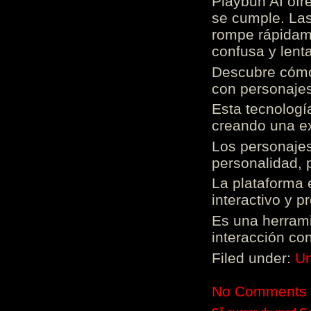
Playbun AI ofr
se cumple. Las
rompe rápidame
confusa y lenta
Descubre cómo 
con personajes
Esta tecnologí
creando una ex
Los personajes
personalidad, 
La plataforma 
interactivo y 
Es una herrami
interacción con
Filed under:
Un
No Comments