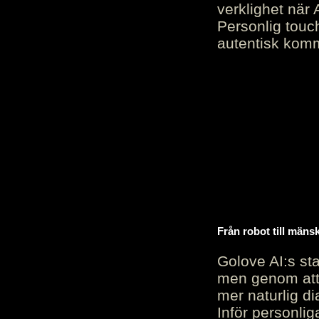
verklighet när 
Personlig touc
autentisk kommu
Från robot till mäns
Golove AI:s sta
men genom att 
mer naturlig di
Inför personli