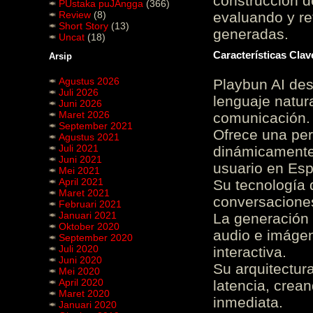
construcción de
PUstaka puJAngga
(366)
Review
(8)
evaluando y re
Short Story
(13)
generadas.
Uncat
(18)
Características Cla
Arsip
Agustus 2026
Playbun AI des
Juli 2026
lenguaje natur
Juni 2026
Maret 2026
comunicación.
September 2021
Ofrece una pe
Agustus 2021
Juli 2021
dinámicamente 
Juni 2021
usuario en Es
Mei 2021
April 2021
Su tecnología 
Maret 2021
conversaciones
Februari 2021
Januari 2021
La generación 
Oktober 2020
audio e imágen
September 2020
Juli 2020
interactiva.
Juni 2020
Su arquitectur
Mei 2020
April 2020
latencia, crea
Maret 2020
inmediata.
Januari 2020