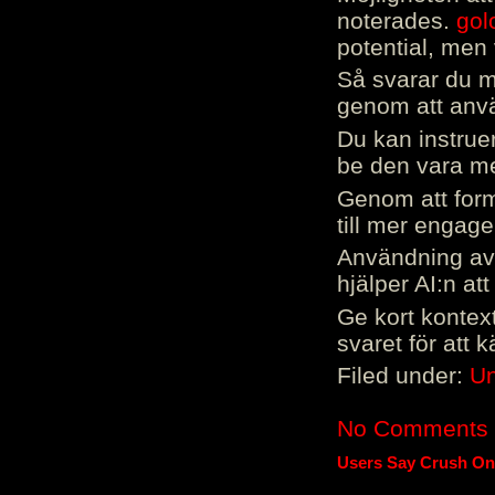
noterades.
gol
potential, men 
Så svarar du me
genom att använ
Du kan instrue
be den vara mer
Genom att form
till mer engag
Användning av 
hjälper AI:n at
Ge kort kontext
svaret för att 
Filed under:
Un
No Comments
Users Say Crush On 