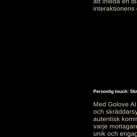
att inleda en d
interaktionens
Personlig touch: Sk
Med Golove AI 
och skräddarsy
autentisk komm
varje mottagar
unik och engag