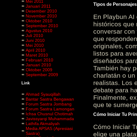
Mei 2011
Tipos de Personajes
Januari 2011
Desember 2010
En Playbun AI 
November 2010
Oktober 2010
históricos que
September 2010
conversar con f
Agustus 2010
Juli 2010
que responden 
Juni 2010
originales, com
Mei 2010
April 2010
listos para av
Maret 2010
diseñados para
Februari 2010
Januari 2010
También hay p
Oktober 2009
charlatán o un
September 2009
realistas. Los
Link
debate para hab
Ahmad Syauqillah
Finalmente, ex
Bantar Sastra Bengawan
que te sumerge
Forum Sastra Jombang
Forum Sastra Lamongan
Ichsa Chusnul Chotimah
Cómo Iniciar Tu Pri
Javissyarqi Muhammada
Lathifa Akmaliyah
Cómo Iniciar T
Media APSAS (Apresiasi
elige una plat
Sastra)