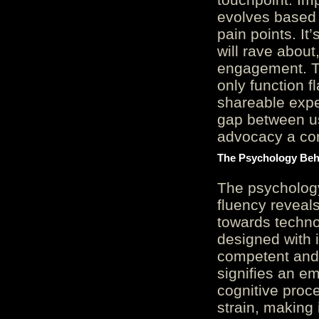
evolves based 
pain points. It
will rave about
engagement. Th
only function 
shareable expe
gap between us
advocacy a cor
The Psychology Beh
The psycholog
fluency reveals
towards techno
designed with 
competent and 
signifies an em
cognitive proc
strain, making 