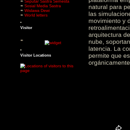
Seputar Sastra Semesta
Sosial Media Sastra
natural para pe
Wislawa Dewi
las simulacion
World letters
movimiento y d
retroalimentaci
Visitor
arquitectura d
nube, soportan
latencia. La c
permite que es
Visitor Locations
orgánicamente 