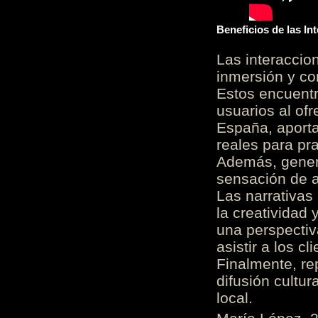
Beneficios de las I
Las interacci
inmersión y co
Estos encuentr
usuarios al of
España, aporta
reales para pra
Además, gener
sensación de a
Las narrativas
la creatividad 
una perspectiv
asistir a los c
Finalmente, re
difusión cultur
local.