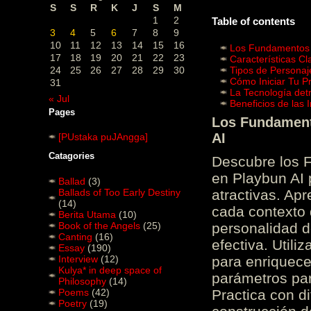
S
S
R
K
J
S
M
1
2
Table of contents
3
4
5
6
7
8
9
10
11
12
13
14
15
16
Los Fundamentos d
17
18
19
20
21
22
23
Características C
24
25
26
27
28
29
30
Tipos de Personaj
Cómo Iniciar Tu P
31
La Tecnología det
« Jul
Beneficios de las
Pages
Los Fundamento
AI
[PUstaka puJAngga]
Catagories
Descubre los 
en Playbun AI 
Ballad
(3)
Ballads of Too Early Destiny
atractivas. Ap
(14)
cada contexto d
Berita Utama
(10)
Book of the Angels
(25)
personalidad d
Canting
(16)
efectiva. Utili
Essay
(190)
Interview
(12)
para enriquece
Kulya* in deep space of
parámetros par
Philosophy
(14)
Poems
(42)
Practica con d
Poetry
(19)