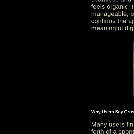
feels organic, 
manageable, pos
confirms the ap
meaningful digi
Why Users Say Crush
Many users fin
forth of a spo