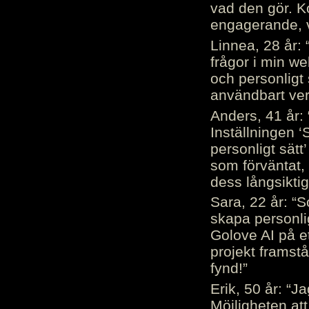
vad den gör. 
engagerande, v
Linnea, 28 år: 
frågor i min we
och personligt 
användbart ver
Anders, 41 år: 
Inställningen ‘
personligt sätt
som förväntat, 
dess långsiktig
Sara, 22 år: “S
skapa personli
Golove AI på et
projekt framstå
fynd!”
Erik, 50 år: “
Möjligheten att