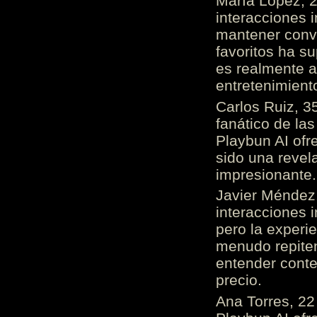
María López, 2
interacciones 
mantener conv
favoritos ha s
es realmente 
entretenimient
Carlos Ruiz, 3
fanático de las
Playbun AI ofr
sido una revel
impresionante
Javier Méndez,
interacciones 
pero la experi
menudo repiten 
entender cont
precio.
Ana Torres, 2