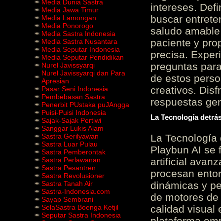
Media Dunia Sastra
intereses. Defi
Media Jawa Timur
buscar entrete
Media Lamongan
Media Ponorogo
saludo amable 
Media Sastra Indonesia
paciente y prop
Media Sastra Nusantara
Media Seputar Indonesia
precisa. Experi
Media Seputar Pendidikan
preguntas para
Nurel Javissyarqi
Nurel Javissyarqi dan Para
de estos perso
Apresian
creativos. Disf
Pasar Seni Indonesia
Pembebasan Sastra
respuestas gene
Penerbit PUstaka puJAngga
Puisi-Puisi Indonesia
La Tecnología detrás
Sajak-Sajak Pertiwi
Sanggar Lukis Alam
Sastra Gerilyawan
La Tecnología 
Sastra Luar Pulau
Playbun AI se 
Sastra Pemberontak
Sastra Perlawanan
artificial ava
Sastra Pesantren
procesan entor
Sastra Revolusioner
Sastra Tanah Air
dinámicas y pe
Sastra-Indonesia.com
de motores de 
Sayap Sembrani
SelaSastra Boenga Ketjil
calidad visual
Seputar Sastra Indonesia
plataforma em