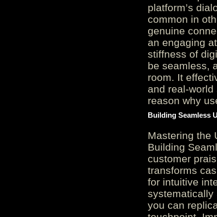
platform’s dial
common in othe
genuine connec
an engaging at
stiffness of di
be seamless, a
room. It effect
and real-world 
reason why user
Building Seamless U
Mastering the 
Building Seaml
customer prais
transforms cas
for intuitive in
systematically
you can replic
touchpoint. Im