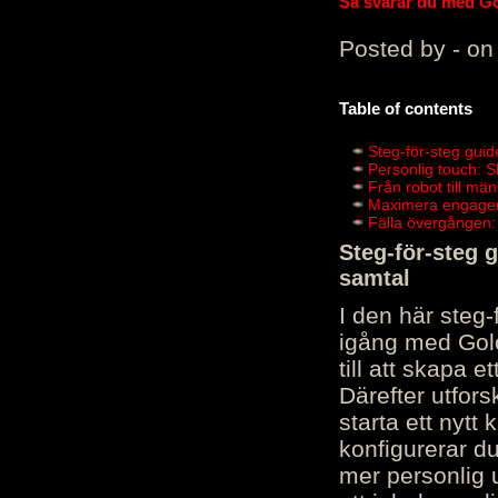
Så svarar du med Gol
Posted by - on
Table of contents
Steg-för-steg guid
Personlig touch: 
Från robot till mä
Maximera engagema
Fälla övergången:
Steg-för-steg 
samtal
I den här steg
igång med Golov
till att skapa 
Därefter utfors
starta ett nytt
konfigurerar d
mer personlig 