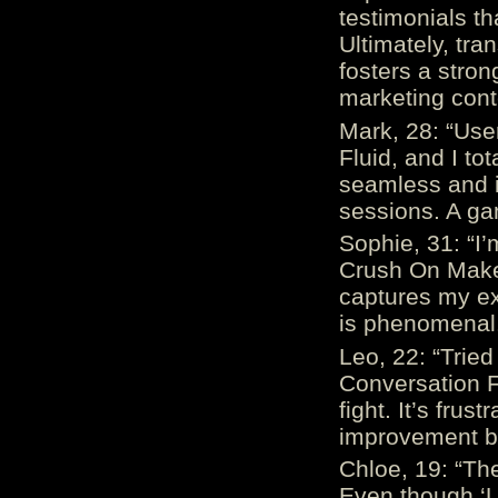
testimonials th
Ultimately, tr
fosters a stro
marketing cont
Mark, 28: “Us
Fluid, and I to
seamless and i
sessions. A ga
Sophie, 31: “I
Crush On Makes
captures my ex
is phenomenal.
Leo, 22: “Trie
Conversation Fe
fight. It’s frus
improvement be
Chloe, 19: “The
Even though ‘