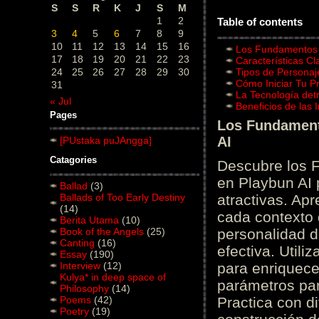
S
S
R
K
J
S
M
1
2
Table of contents
3
4
5
6
7
8
9
10
11
12
13
14
15
16
Los Fundamentos d
17
18
19
20
21
22
23
Características C
24
25
26
27
28
29
30
Tipos de Personaj
Cómo Iniciar Tu P
31
La Tecnología det
« Jul
Beneficios de las
Pages
Los Fundamento
AI
[PUstaka puJAngga]
Catagories
Descubre los 
en Playbun AI 
Ballad
(3)
Ballads of Too Early Destiny
atractivas. Ap
(14)
cada contexto d
Berita Utama
(10)
Book of the Angels
(25)
personalidad d
Canting
(16)
efectiva. Utili
Essay
(190)
Interview
(12)
para enriquece
Kulya* in deep space of
parámetros par
Philosophy
(14)
Poems
(42)
Practica con d
Poetry
(19)