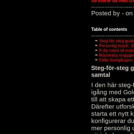
Så svarar du med Gol
Posted by - on
Table of contents
Steg-för-steg guid
Personlig touch: 
Från robot till mä
Maximera engagema
Fälla övergången:
Steg-för-steg 
samtal
I den här steg
igång med Golov
till att skapa 
Därefter utfors
starta ett nytt
konfigurerar d
mer personlig 