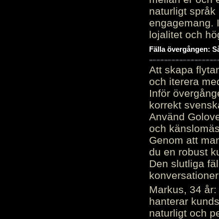
naturligt språk
engagemang. Im
lojalitet och h
Fälla övergången: Så
Att skapa flyt
och iterera me
Inför övergång
korrekt svenska
Använd Golove 
och känslomäss
Genom att manu
du en robust k
Den slutliga fä
konversationer i
Markus, 34 år: 
hanterar kunds
naturligt och pe