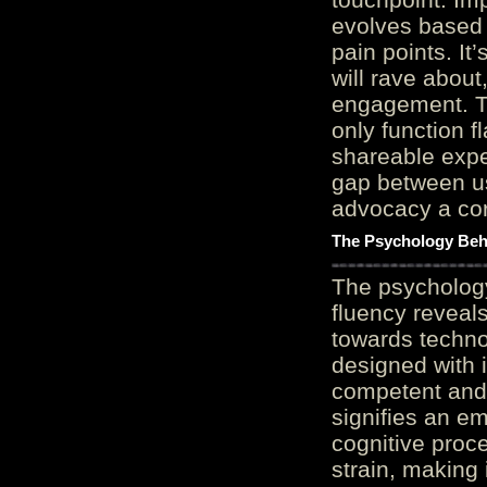
evolves based 
pain points. It
will rave about
engagement. Th
only function 
shareable expe
gap between us
advocacy a cor
The Psychology Beh
The psycholog
fluency reveals
towards techno
designed with 
competent and 
signifies an em
cognitive proc
strain, making 