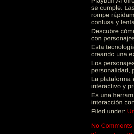
Playbun AI ofr
se cumple. Las
rompe rápidame
confusa y lenta
Descubre cómo 
con personajes
Esta tecnologí
creando una ex
Los personajes
personalidad, 
La plataforma 
interactivo y 
Es una herrami
interacción con
Filed under:
Un
No Comments