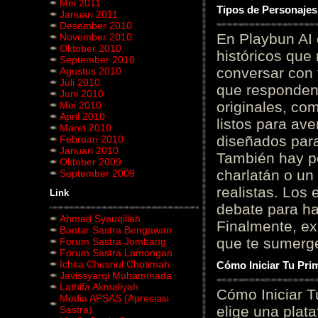
Mei 2011
Tipos de Personajes
Januari 2011
Desember 2010
En Playbun AI 
November 2010
Oktober 2010
históricos que
September 2010
conversar con f
Agustus 2010
Juli 2010
que responden 
Juni 2010
originales, com
Mei 2010
April 2010
listos para av
Maret 2010
diseñados para
Februari 2010
Januari 2010
También hay p
Oktober 2009
charlatán o un
September 2009
realistas. Los
Link
debate para hab
Ahmad Syauqillah
Finalmente, ex
Bantar Sastra Bengawan
que te sumerge
Forum Sastra Jombang
Forum Sastra Lamongan
Ichsa Chusnul Chotimah
Cómo Iniciar Tu Pri
Javissyarqi Muhammada
Lathifa Akmaliyah
Cómo Iniciar T
Media APSAS (Apresiasi
elige una plat
Sastra)