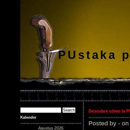
PUstaka 
Descubre cómo la Pl
Kalender
Posted by - on
Agustus 2026