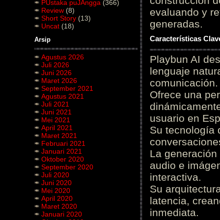
construcción de
PUstaka puJAngga
(366)
Review
(8)
evaluando y re
Short Story
(13)
generadas.
Uncat
(18)
Características Cla
Arsip
Agustus 2026
Playbun AI des
Juli 2026
lenguaje natur
Juni 2026
Maret 2026
comunicación.
September 2021
Ofrece una pe
Agustus 2021
Juli 2021
dinámicamente 
Juni 2021
usuario en Es
Mei 2021
April 2021
Su tecnología 
Maret 2021
conversaciones
Februari 2021
Januari 2021
La generación 
Oktober 2020
audio e imágen
September 2020
Juli 2020
interactiva.
Juni 2020
Su arquitectur
Mei 2020
April 2020
latencia, crea
Maret 2020
inmediata.
Januari 2020