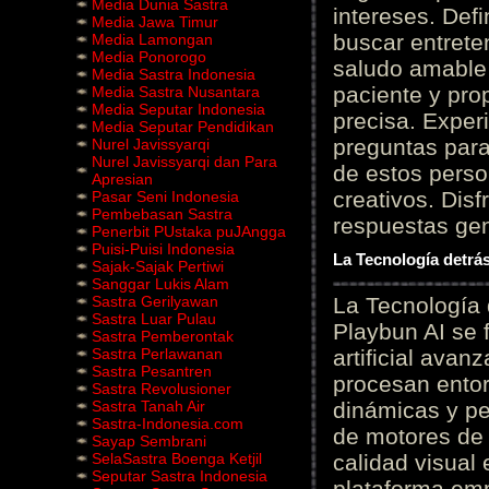
Media Dunia Sastra
intereses. Defi
Media Jawa Timur
buscar entrete
Media Lamongan
Media Ponorogo
saludo amable 
Media Sastra Indonesia
paciente y prop
Media Sastra Nusantara
Media Seputar Indonesia
precisa. Experi
Media Seputar Pendidikan
preguntas para
Nurel Javissyarqi
Nurel Javissyarqi dan Para
de estos perso
Apresian
creativos. Disf
Pasar Seni Indonesia
Pembebasan Sastra
respuestas gene
Penerbit PUstaka puJAngga
Puisi-Puisi Indonesia
La Tecnología detrás
Sajak-Sajak Pertiwi
Sanggar Lukis Alam
Sastra Gerilyawan
La Tecnología 
Sastra Luar Pulau
Playbun AI se 
Sastra Pemberontak
Sastra Perlawanan
artificial ava
Sastra Pesantren
procesan entor
Sastra Revolusioner
Sastra Tanah Air
dinámicas y pe
Sastra-Indonesia.com
de motores de 
Sayap Sembrani
SelaSastra Boenga Ketjil
calidad visual
Seputar Sastra Indonesia
plataforma em