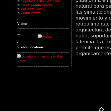
Seputar Sastra Semesta
Sosial Media Sastra
natural para pe
Wislawa Dewi
las simulacion
World letters
movimiento y d
retroalimentaci
Visitor
arquitectura d
nube, soportan
latencia. La c
permite que es
Visitor Locations
orgánicamente 