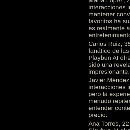
María López, 2
interacciones 
mantener conv
favoritos ha s
es realmente 
entretenimient
Carlos Ruiz, 3
fanático de las
Playbun AI ofr
sido una revel
impresionante
Javier Méndez,
interacciones 
pero la experi
menudo repiten 
entender cont
precio.
Ana Torres, 2