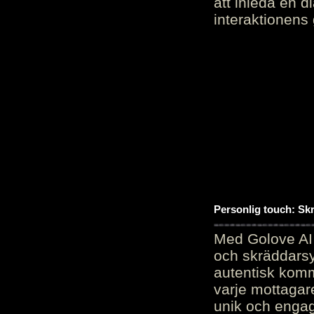
att inleda en d
interaktionens
Personlig touch: Sk
Med Golove AI 
och skräddarsy
autentisk komm
varje mottagar
unik och engag