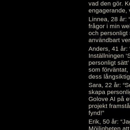
vad den gör. 
engagerande, v
Linnea, 28 år: 
frågor i min we
och personligt 
användbart ver
Anders, 41 år: 
Inställningen ‘
personligt sätt
som förväntat, 
dess långsiktig
Sara, 22 år: “S
skapa personli
Golove AI på et
projekt framstå
fynd!”
Erik, 50 år: “
Möjligheten att