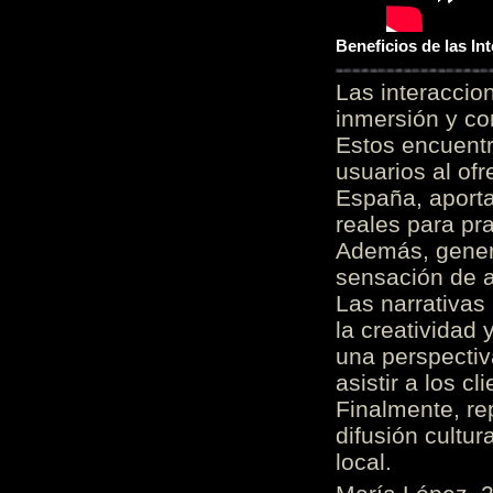
Beneficios de las I
Las interacci
inmersión y co
Estos encuentr
usuarios al of
España, aporta
reales para pra
Además, gener
sensación de a
Las narrativas
la creatividad 
una perspectiv
asistir a los c
Finalmente, re
difusión cultur
local.