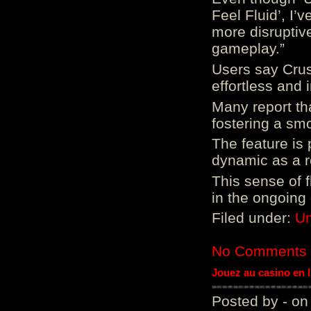
Feel Fluid’, I’
more disruptiv
gameplay.”
Users say Crus
effortless and i
Many report tha
fostering a sm
The feature is p
dynamic as a re
This sense of 
in the ongoing
Filed under:
Un
No Comments
Jouez au casino en 
Posted by - on