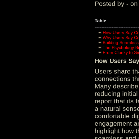
Posted by - on
Table
How Users Say Cru
Why Users Say Cru
Building Seamless
The Psychology B
From Clunky to S
How Users Say 
Users share th
connections th
Many describe 
reducing initi
report that its
a natural sens
comfortable di
engagement and
highlight how 
seamless and s