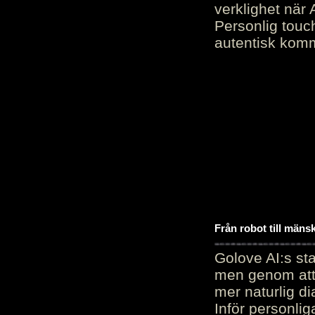
verklighet när 
Personlig touc
autentisk kommu
Från robot till mäns
Golove AI:s sta
men genom att 
mer naturlig di
Inför personli