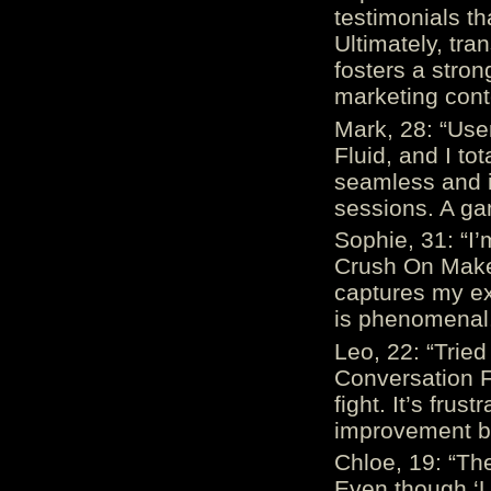
testimonials th
Ultimately, tr
fosters a stro
marketing cont
Mark, 28: “Us
Fluid, and I to
seamless and i
sessions. A ga
Sophie, 31: “I
Crush On Makes
captures my ex
is phenomenal.
Leo, 22: “Trie
Conversation Fe
fight. It’s frus
improvement be
Chloe, 19: “The
Even though ‘