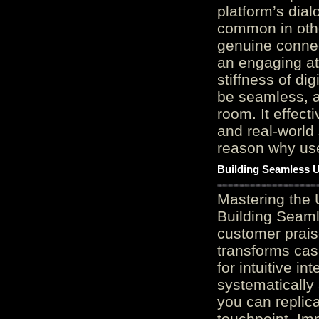
platform’s dial
common in othe
genuine connec
an engaging at
stiffness of di
be seamless, a
room. It effect
and real-world 
reason why user
Building Seamless U
Mastering the 
Building Seaml
customer prais
transforms cas
for intuitive in
systematically
you can replic
touchpoint. Im