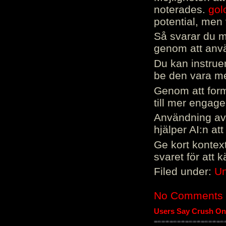
noterades.
gol
potential, men 
Så svarar du me
genom att använ
Du kan instrue
be den vara mer
Genom att form
till mer engag
Användning av 
hjälper AI:n at
Ge kort kontext
svaret för att 
Filed under:
Un
No Comments
Users Say Crush On 