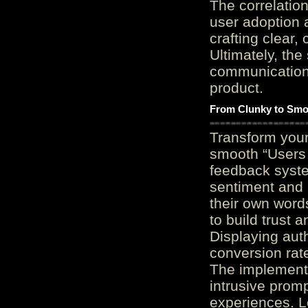
The correlation
user adoption 
crafting clear, 
Ultimately, the
communication c
product.
From Clunky to Smo
Transform you
smooth “Users
feedback system
sentiment and 
their own word
to build trust 
Displaying auth
conversion rat
The implementa
intrusive promp
experiences. L