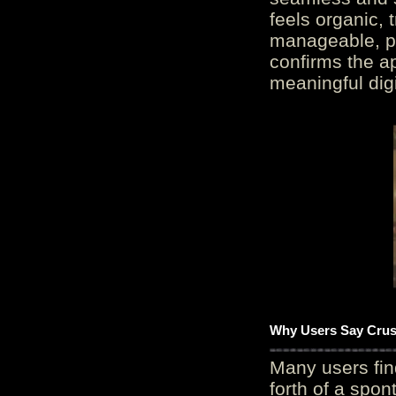
feels organic, 
manageable, pos
confirms the ap
meaningful digi
Why Users Say Crush
Many users fin
forth of a spo