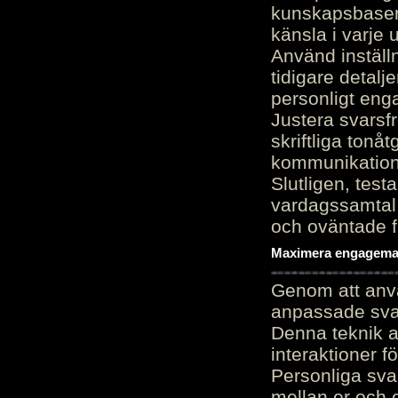
kunskapsbasen
känsla i varje 
Använd inställn
tidigare detalj
personligt en
Justera svarsf
skriftliga tonå
kommunikation
Slutligen, test
vardagssamtal 
och oväntade f
Maximera engagemang
Genom att anvä
anpassade sva
Denna teknik 
interaktioner 
Personliga sva
mellan er och 