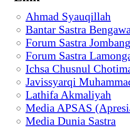
Ahmad Syauqillah
Bantar Sastra Bengaw
Forum Sastra Jomban
Forum Sastra Lamong
Ichsa Chusnul Chotim
Javissyarqi Muhamma
Lathifa Akmaliyah
Media APSAS (Apresia
Media Dunia Sastra