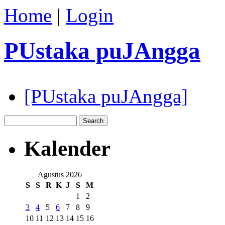
Home
|
Login
PUstaka puJAngga
[PUstaka puJAngga]
Kalender
Agustus 2026
S
S
R
K
J
S
M
1
2
3
4
5
6
7
8
9
10
11
12
13
14
15
16