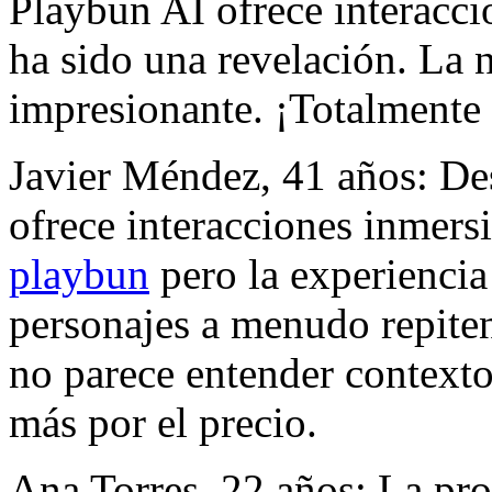
Playbun AI ofrece interacci
ha sido una revelación. La n
impresionante. ¡Totalment
Javier Méndez, 41 años: De
ofrece interacciones inmers
playbun
pero la experiencia
personajes a menudo repiten f
no parece entender context
más por el precio.
Ana Torres, 22 años: La pr