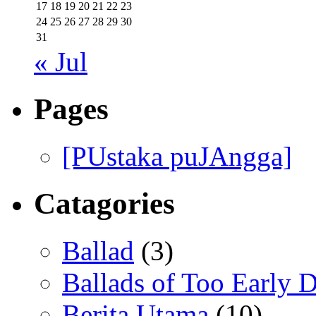
17
18
19
20
21
22
23
24
25
26
27
28
29
30
31
« Jul
Pages
[PUstaka puJAngga]
Catagories
Ballad
(3)
Ballads of Too Early D
Berita Utama
(10)