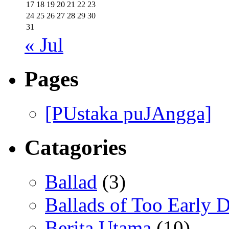
17
18
19
20
21
22
23
24
25
26
27
28
29
30
31
« Jul
Pages
[PUstaka puJAngga]
Catagories
Ballad
(3)
Ballads of Too Early D
Berita Utama
(10)