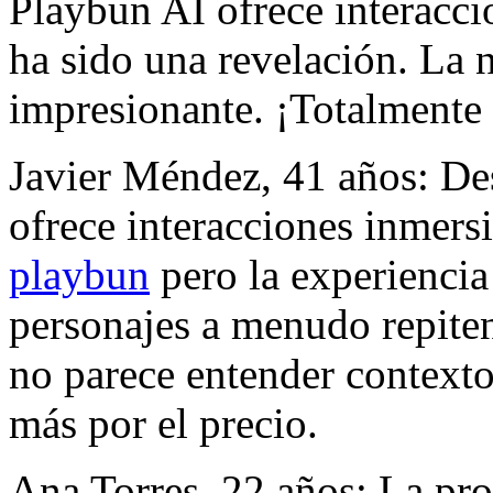
Playbun AI ofrece interacci
ha sido una revelación. La n
impresionante. ¡Totalment
Javier Méndez, 41 años: De
ofrece interacciones inmers
playbun
pero la experiencia
personajes a menudo repiten f
no parece entender context
más por el precio.
Ana Torres, 22 años: La pr