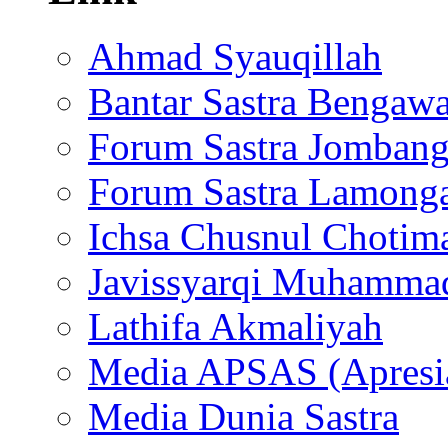
Ahmad Syauqillah
Bantar Sastra Bengaw
Forum Sastra Jomban
Forum Sastra Lamong
Ichsa Chusnul Chotim
Javissyarqi Muhamma
Lathifa Akmaliyah
Media APSAS (Apresia
Media Dunia Sastra