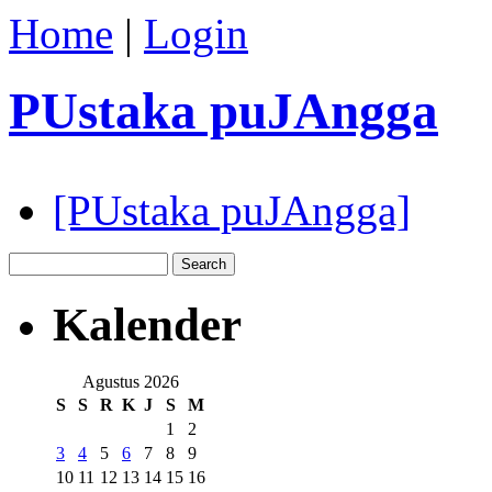
Home
|
Login
PUstaka puJAngga
[PUstaka puJAngga]
Kalender
Agustus 2026
S
S
R
K
J
S
M
1
2
3
4
5
6
7
8
9
10
11
12
13
14
15
16