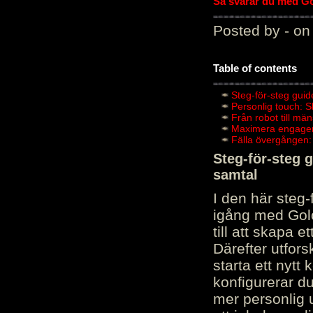
Så svarar du med Gol
Posted by - on
Table of contents
Steg-för-steg guid
Personlig touch: 
Från robot till mä
Maximera engagema
Fälla övergången:
Steg-för-steg 
samtal
I den här steg
igång med Golov
till att skapa 
Därefter utfors
starta ett nytt
konfigurerar d
mer personlig 