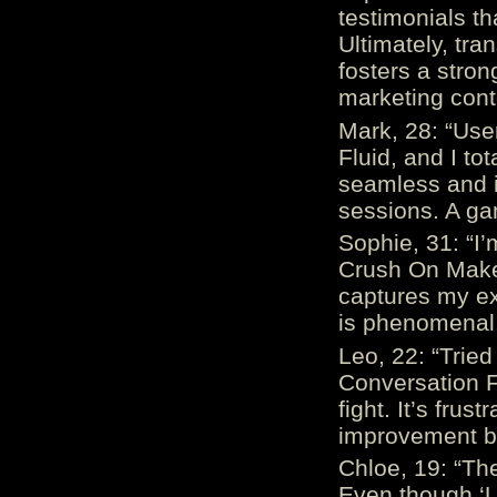
testimonials th
Ultimately, tr
fosters a stro
marketing cont
Mark, 28: “Us
Fluid, and I to
seamless and i
sessions. A ga
Sophie, 31: “I
Crush On Makes
captures my ex
is phenomenal.
Leo, 22: “Trie
Conversation Fe
fight. It’s frus
improvement be
Chloe, 19: “The
Even though ‘