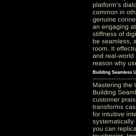
platform’s dial
common in othe
genuine connec
an engaging at
stiffness of di
be seamless, a
room. It effect
and real-world 
reason why user
Building Seamless U
Mastering the 
Building Seaml
customer prais
transforms cas
for intuitive in
systematically
you can replic
touchpoint. Im