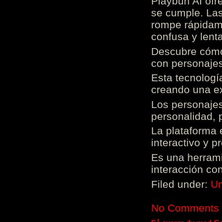
Playbun AI ofr
se cumple. Las
rompe rápidame
confusa y lenta
Descubre cómo 
con personajes
Esta tecnologí
creando una ex
Los personajes
personalidad, 
La plataforma 
interactivo y 
Es una herrami
interacción con
Filed under:
Un
No Comments