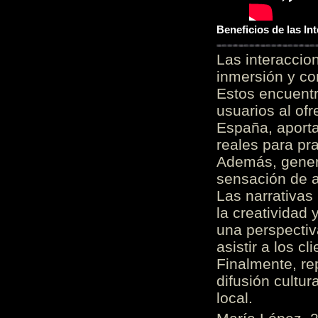
Beneficios de las I
Las interacci
inmersión y co
Estos encuentr
usuarios al of
España, aporta
reales para pra
Además, gener
sensación de a
Las narrativas
la creatividad 
una perspectiv
asistir a los c
Finalmente, re
difusión cultur
local.