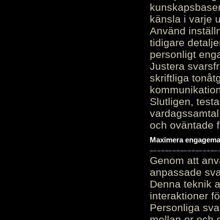
kunskapsbasen
känsla i varje 
Använd inställn
tidigare detalj
personligt en
Justera svarsf
skriftliga tonå
kommunikation
Slutligen, test
vardagssamtal 
och oväntade f
Maximera engagemang
Genom att anvä
anpassade sva
Denna teknik 
interaktioner 
Personliga sva
mellan er och 