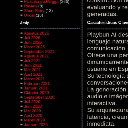
construcción de
PUstaka puJAngga
(366)
Review
(8)
evaluando y re
Short Story
(13)
generadas.
Uncat
(18)
Características Cla
Arsip
Agustus 2026
Playbun AI des
Juli 2026
lenguaje natur
Juni 2026
Maret 2026
comunicación.
September 2021
Ofrece una pe
Agustus 2021
Juli 2021
dinámicamente 
Juni 2021
usuario en Es
Mei 2021
April 2021
Su tecnología 
Maret 2021
conversaciones
Februari 2021
Januari 2021
La generación 
Oktober 2020
audio e imágen
September 2020
Juli 2020
interactiva.
Juni 2020
Su arquitectur
Mei 2020
April 2020
latencia, crea
Maret 2020
inmediata.
Januari 2020