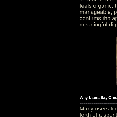
feels organic, 
manageable, pos
confirms the ap
meaningful digi
Why Users Say Crush
Many users fin
forth of a spo