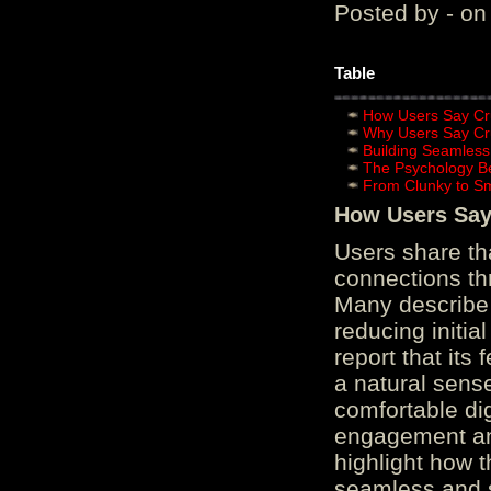
Posted by - on
Table
How Users Say Cru
Why Users Say Cru
Building Seamless
The Psychology B
From Clunky to S
How Users Say 
Users share th
connections th
Many describe 
reducing initi
report that its
a natural sens
comfortable di
engagement and
highlight how 
seamless and s