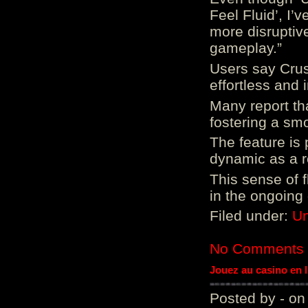
Feel Fluid’, I’
more disruptiv
gameplay.”
Users say Crus
effortless and i
Many report tha
fostering a sm
The feature is p
dynamic as a re
This sense of 
in the ongoing
Filed under:
Un
No Comments
Jouez au casino en 
Posted by - on