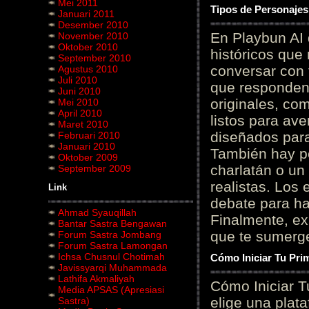
Mei 2011
Tipos de Personajes
Januari 2011
Desember 2010
En Playbun AI 
November 2010
Oktober 2010
históricos que
September 2010
conversar con f
Agustus 2010
Juli 2010
que responden 
Juni 2010
originales, com
Mei 2010
April 2010
listos para av
Maret 2010
diseñados para
Februari 2010
Januari 2010
También hay p
Oktober 2009
charlatán o un
September 2009
realistas. Los
Link
debate para hab
Ahmad Syauqillah
Finalmente, ex
Bantar Sastra Bengawan
que te sumerge
Forum Sastra Jombang
Forum Sastra Lamongan
Ichsa Chusnul Chotimah
Cómo Iniciar Tu Pri
Javissyarqi Muhammada
Lathifa Akmaliyah
Cómo Iniciar T
Media APSAS (Apresiasi
elige una plat
Sastra)