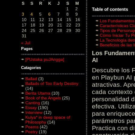
S
S
R
K
J
S
M
1
2
Table of contents
3
4
5
6
7
8
9
10
11
12
13
14
15
16
Los Fundamentos d
17
18
19
20
21
22
23
Características C
24
25
26
27
28
29
30
Tipos de Personaj
Cómo Iniciar Tu P
31
La Tecnología det
« Jul
Beneficios de las
Pages
Los Fundamento
AI
[PUstaka puJAngga]
Catagories
Descubre los 
en Playbun AI 
Ballad
(3)
Ballads of Too Early Destiny
atractivas. Ap
(14)
cada contexto d
Berita Utama
(10)
Book of the Angels
(25)
personalidad d
Canting
(16)
efectiva. Utili
Essay
(190)
Interview
(12)
para enriquece
Kulya* in deep space of
parámetros par
Philosophy
(14)
Poems
(42)
Practica con d
Poetry
(19)