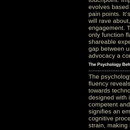
evolves based 
pain points. It
will rave about
engagement. Th
only function 
shareable expe
gap between us
advocacy a cor
The Psychology Beh
The psycholog
fluency reveals
towards techno
designed with 
competent and 
signifies an em
cognitive proc
strain, making 