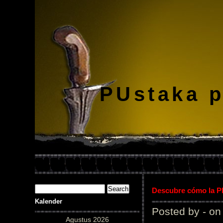
PUstaka 
Descubre cómo la Pl
Kalender
Posted by - on
Agustus 2026