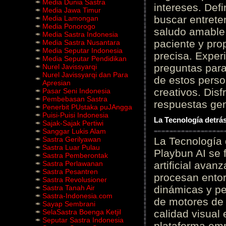
Media Dunia Sastra
intereses. Defi
Media Jawa Timur
buscar entrete
Media Lamongan
Media Ponorogo
saludo amable 
Media Sastra Indonesia
paciente y prop
Media Sastra Nusantara
Media Seputar Indonesia
precisa. Experi
Media Seputar Pendidikan
preguntas para
Nurel Javissyarqi
Nurel Javissyarqi dan Para
de estos perso
Apresian
creativos. Disf
Pasar Seni Indonesia
Pembebasan Sastra
respuestas gene
Penerbit PUstaka puJAngga
Puisi-Puisi Indonesia
La Tecnología detrás
Sajak-Sajak Pertiwi
Sanggar Lukis Alam
Sastra Gerilyawan
La Tecnología 
Sastra Luar Pulau
Playbun AI se 
Sastra Pemberontak
Sastra Perlawanan
artificial ava
Sastra Pesantren
procesan entor
Sastra Revolusioner
Sastra Tanah Air
dinámicas y pe
Sastra-Indonesia.com
de motores de 
Sayap Sembrani
SelaSastra Boenga Ketjil
calidad visual
Seputar Sastra Indonesia
plataforma em