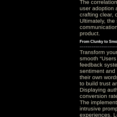
The correlation
user adoption 
crafting clear, 
Ultimately, the
communication c
product.
From Clunky to Smo
Transform you
smooth “Users
feedback system
sentiment and 
their own word
to build trust 
Displaying auth
conversion rat
The implementa
intrusive promp
experiences. L