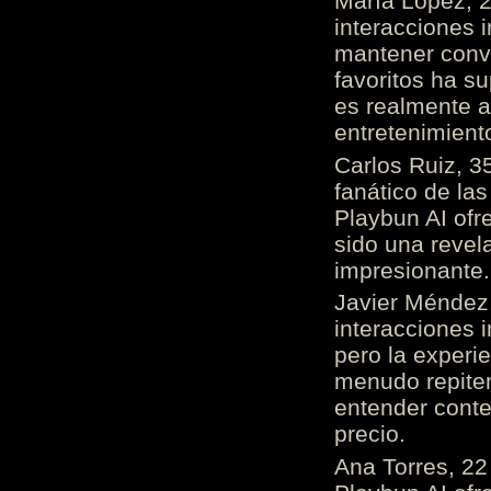
María López, 2
interacciones 
mantener conv
favoritos ha s
es realmente 
entretenimient
Carlos Ruiz, 3
fanático de las
Playbun AI ofr
sido una revel
impresionante
Javier Méndez,
interacciones 
pero la experi
menudo repiten 
entender cont
precio.
Ana Torres, 2