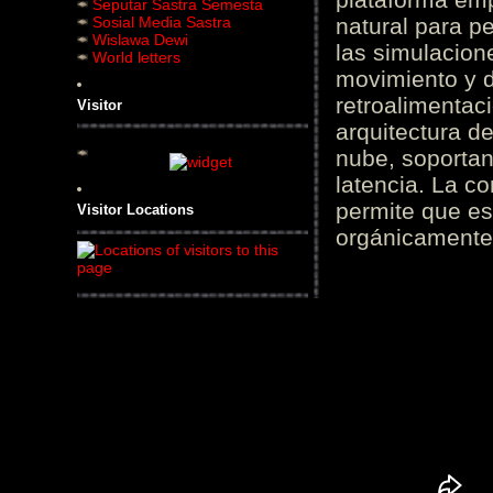
Seputar Sastra Semesta
Sosial Media Sastra
natural para pe
Wislawa Dewi
las simulacion
World letters
movimiento y d
retroalimentaci
Visitor
arquitectura d
nube, soportan
latencia. La c
permite que es
Visitor Locations
orgánicamente 