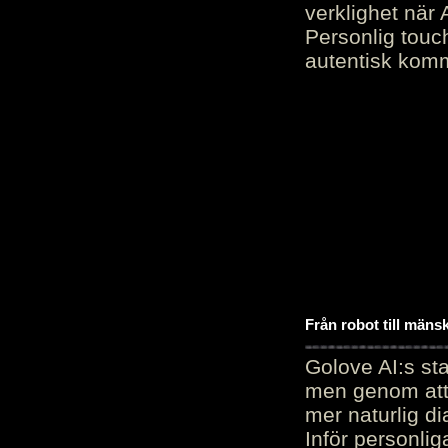
verklighet när 
Personlig touc
autentisk kommu
Från robot till mäns
Golove AI:s sta
men genom att 
mer naturlig di
Inför personli