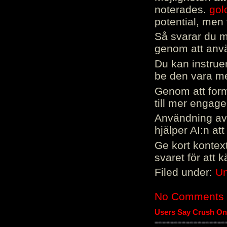
noterades.
gol
potential, men 
Så svarar du me
genom att använ
Du kan instrue
be den vara mer
Genom att form
till mer engag
Användning av 
hjälper AI:n at
Ge kort kontext
svaret för att 
Filed under:
Un
No Comments
Users Say Crush On 