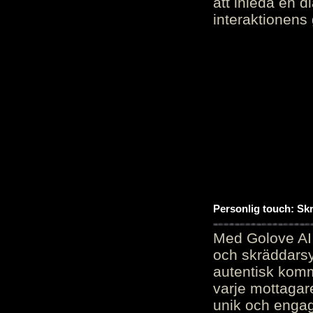
att inleda en d
interaktionens
Personlig touch: Sk
Med Golove AI 
och skräddarsy
autentisk komm
varje mottagar
unik och engag