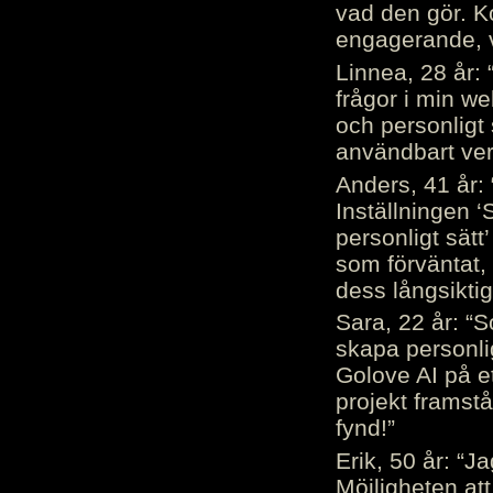
vad den gör. 
engagerande, v
Linnea, 28 år: 
frågor i min we
och personligt 
användbart ver
Anders, 41 år: 
Inställningen ‘
personligt sätt
som förväntat, 
dess långsiktig
Sara, 22 år: “S
skapa personli
Golove AI på et
projekt framstå
fynd!”
Erik, 50 år: “
Möjligheten att