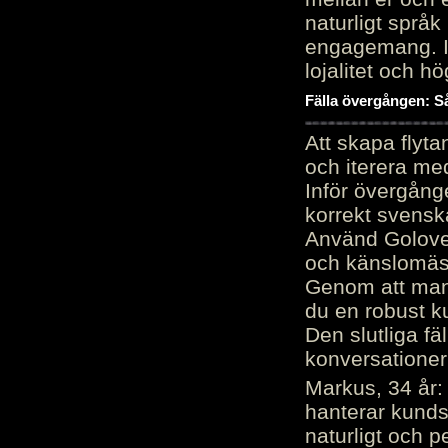
naturligt språk
engagemang. Im
lojalitet och h
Fälla övergången: Så
Att skapa flyt
och iterera me
Inför övergång
korrekt svenska
Använd Golove 
och känslomäss
Genom att manu
du en robust k
Den slutliga fä
konversationer i
Markus, 34 år: 
hanterar kunds
naturligt och pe