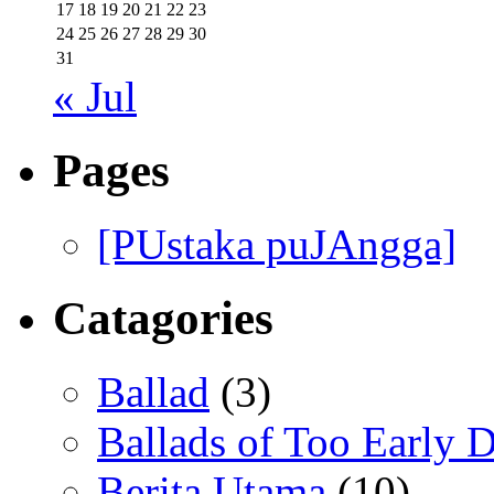
17
18
19
20
21
22
23
24
25
26
27
28
29
30
31
« Jul
Pages
[PUstaka puJAngga]
Catagories
Ballad
(3)
Ballads of Too Early D
Berita Utama
(10)