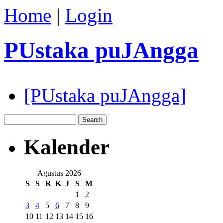
Home
|
Login
PUstaka puJAngga
[PUstaka puJAngga]
Kalender
Agustus 2026
S
S
R
K
J
S
M
1
2
3
4
5
6
7
8
9
10
11
12
13
14
15
16