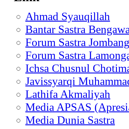
Ahmad Syauqillah
Bantar Sastra Bengaw
Forum Sastra Jomban
Forum Sastra Lamong
Ichsa Chusnul Chotim
Javissyarqi Muhamma
Lathifa Akmaliyah
Media APSAS (Apresia
Media Dunia Sastra