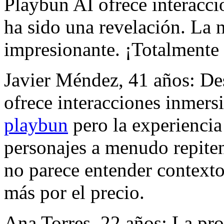
Playbun AI ofrece interacci
ha sido una revelación. La n
impresionante. ¡Totalment
Javier Méndez, 41 años: De
ofrece interacciones inmers
playbun
pero la experiencia
personajes a menudo repiten f
no parece entender context
más por el precio.
Ana Torres, 22 años: La pr