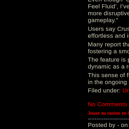
Feel Fluid’, I’
more disruptiv
gameplay.”
Users say Crus
effortless and i
Many report tha
fostering a sm
The feature is p
dynamic as a re
This sense of 
in the ongoing
Filed under:
Un
No Comments
Jouez au casino en 
Posted by - on