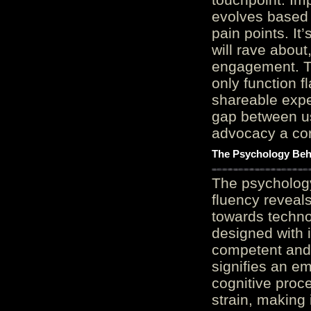
evolves based 
pain points. It
will rave about
engagement. Th
only function 
shareable expe
gap between us
advocacy a cor
The Psychology Beh
The psycholog
fluency reveals
towards techno
designed with 
competent and 
signifies an em
cognitive proc
strain, making 