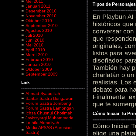
Mei 2011
Tipos de Personajes
Januari 2011
Desember 2010
En Playbun AI 
November 2010
Oktober 2010
históricos que
September 2010
conversar con f
Agustus 2010
Juli 2010
que responden 
Juni 2010
originales, com
Mei 2010
April 2010
listos para av
Maret 2010
diseñados para
Februari 2010
Januari 2010
También hay p
Oktober 2009
charlatán o un
September 2009
realistas. Los
Link
debate para hab
Ahmad Syauqillah
Finalmente, ex
Bantar Sastra Bengawan
que te sumerge
Forum Sastra Jombang
Forum Sastra Lamongan
Ichsa Chusnul Chotimah
Cómo Iniciar Tu Pri
Javissyarqi Muhammada
Lathifa Akmaliyah
Cómo Iniciar T
Media APSAS (Apresiasi
elige una plat
Sastra)