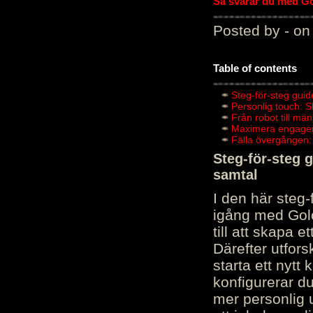
Så svarar du med Gol
Posted by - on
Table of contents
Steg-för-steg guid
Personlig touch: 
Från robot till mä
Maximera engagema
Fälla övergången:
Steg-för-steg 
samtal
I den här steg
igång med Golov
till att skapa 
Därefter utfors
starta ett nytt
konfigurerar d
mer personlig 