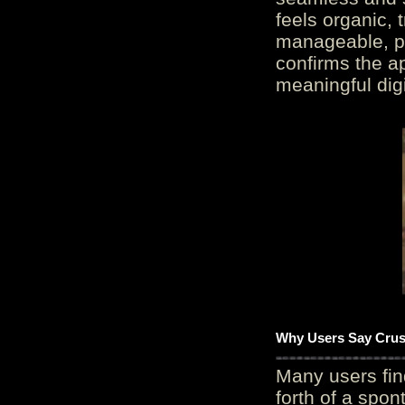
feels organic, 
manageable, pos
confirms the ap
meaningful digi
Why Users Say Crush
Many users fin
forth of a spo