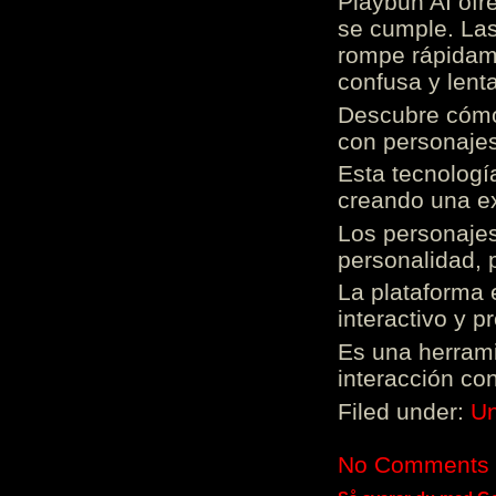
Playbun AI ofr
se cumple. Las
rompe rápidame
confusa y lenta
Descubre cómo 
con personajes
Esta tecnologí
creando una ex
Los personajes
personalidad, 
La plataforma 
interactivo y 
Es una herrami
interacción con
Filed under:
Un
No Comments