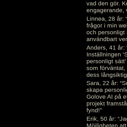
vad den gör. 
engagerande, v
Linnea, 28 år: 
frågor i min we
och personligt 
användbart ver
Anders, 41 år: 
Inställningen ‘
personligt sätt
som förväntat, 
dess långsiktig
Sara, 22 år: “S
skapa personli
Golove AI på et
projekt framstå
fynd!”
Erik, 50 år: “
Möjligheten att