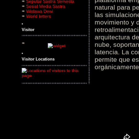
Seputar Sastra Semesta
Sosial Media Sastra
natural para pe
Wislawa Dewi
las simulacion
World letters
movimiento y d
retroalimentaci
Visitor
arquitectura d
nube, soportan
latencia. La c
permite que es
Visitor Locations
orgánicamente 