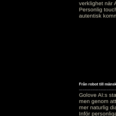
verklighet när 
Personlig touc
autentisk kommu
Från robot till mäns
Golove AI:s sta
men genom att 
mer naturlig di
Inför personli