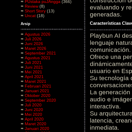
construcción de
PUstaka puJAngga
(366)
Review
(8)
evaluando y re
Short Story
(13)
generadas.
Uncat
(18)
Características Cla
Arsip
Agustus 2026
Playbun AI des
Juli 2026
lenguaje natur
Juni 2026
Maret 2026
comunicación.
September 2021
Ofrece una pe
Agustus 2021
Juli 2021
dinámicamente 
Juni 2021
usuario en Es
Mei 2021
April 2021
Su tecnología 
Maret 2021
conversaciones
Februari 2021
Januari 2021
La generación 
Oktober 2020
audio e imágen
September 2020
Juli 2020
interactiva.
Juni 2020
Su arquitectur
Mei 2020
April 2020
latencia, crea
Maret 2020
inmediata.
Januari 2020