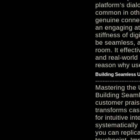
platform’s dial
common in othe
genuine connec
an engaging at
stiffness of di
be seamless, a
room. It effect
and real-world 
reason why user
Building Seamless U
Mastering the 
Building Seaml
customer prais
transforms cas
for intuitive in
systematically
you can replic
touchpoint. Im