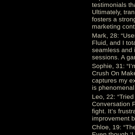
testimonials th
Ultimately, tr
fosters a stro
marketing cont
Mark, 28: “Us
Fluid, and I to
seamless and i
sessions. A ga
Sophie, 31: “I
Crush On Makes
captures my ex
is phenomenal.
Leo, 22: “Trie
Conversation Fe
fight. It’s frus
improvement be
Chloe, 19: “The
Even though ‘