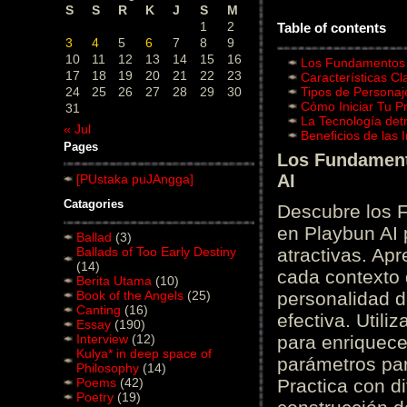
S
S
R
K
J
S
M
1
2
Table of contents
3
4
5
6
7
8
9
10
11
12
13
14
15
16
Los Fundamentos d
17
18
19
20
21
22
23
Características C
24
25
26
27
28
29
30
Tipos de Personaj
Cómo Iniciar Tu P
31
La Tecnología det
« Jul
Beneficios de las
Pages
Los Fundamento
AI
[PUstaka puJAngga]
Catagories
Descubre los 
en Playbun AI 
Ballad
(3)
Ballads of Too Early Destiny
atractivas. Ap
(14)
cada contexto d
Berita Utama
(10)
Book of the Angels
(25)
personalidad d
Canting
(16)
efectiva. Utili
Essay
(190)
Interview
(12)
para enriquece
Kulya* in deep space of
parámetros par
Philosophy
(14)
Poems
(42)
Practica con d
Poetry
(19)