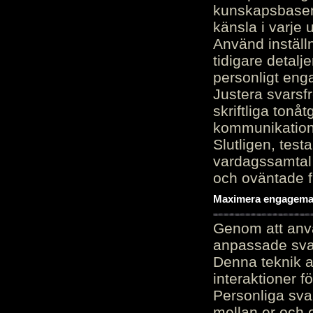
kunskapsbasen
känsla i varje 
Använd inställn
tidigare detalj
personligt en
Justera svarsf
skriftliga tonå
kommunikation
Slutligen, test
vardagssamtal 
och oväntade f
Maximera engagemang
Genom att anvä
anpassade sva
Denna teknik 
interaktioner 
Personliga sva
mellan er och 