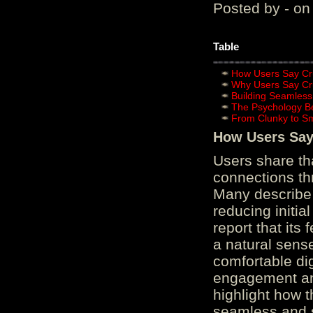
Posted by - on
Table
How Users Say Cru
Why Users Say Cru
Building Seamless
The Psychology B
From Clunky to S
How Users Say 
Users share th
connections th
Many describe 
reducing initi
report that its
a natural sens
comfortable di
engagement and
highlight how 
seamless and s