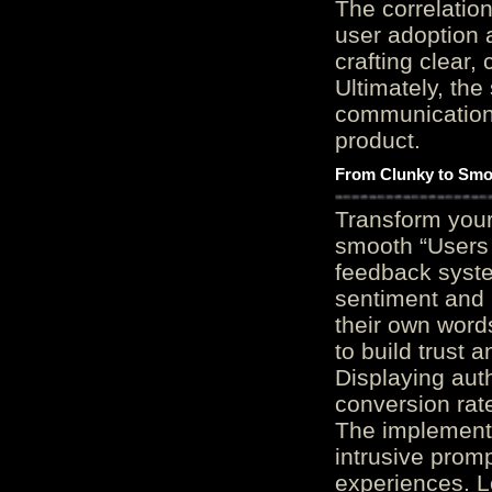
The correlation
user adoption 
crafting clear, 
Ultimately, the
communication c
product.
From Clunky to Smo
Transform you
smooth “Users
feedback system
sentiment and 
their own word
to build trust 
Displaying auth
conversion rat
The implementa
intrusive promp
experiences. L