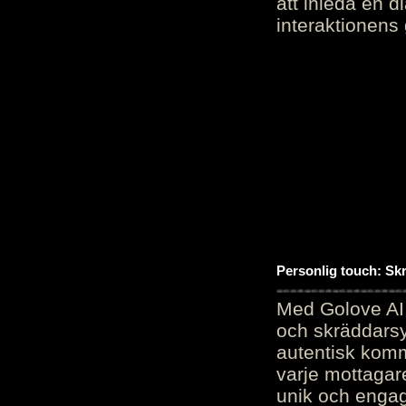
att inleda en d
interaktionens
Personlig touch: Sk
Med Golove AI 
och skräddarsy
autentisk komm
varje mottagar
unik och engag