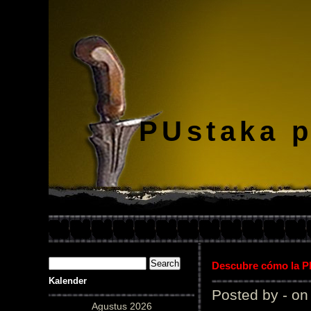
PUstaka 
Descubre cómo la Pl
Kalender
Posted by - on
Agustus 2026