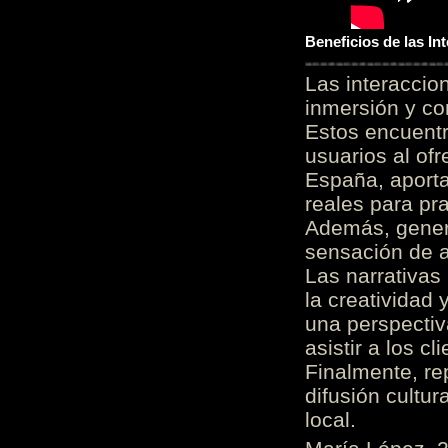
Beneficios de las I
Las interacci
inmersión y co
Estos encuentr
usuarios al of
España, aporta
reales para pra
Además, gener
sensación de a
Las narrativas
la creatividad 
una perspectiv
asistir a los c
Finalmente, re
difusión cultur
local.