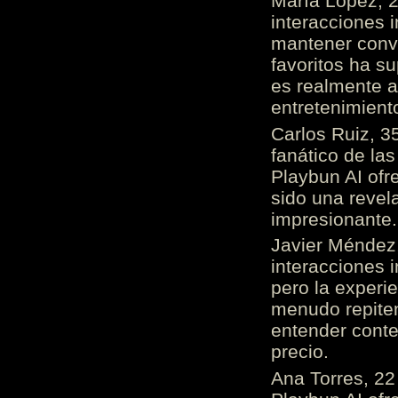
María López, 2
interacciones 
mantener conv
favoritos ha s
es realmente 
entretenimient
Carlos Ruiz, 3
fanático de las
Playbun AI ofr
sido una revel
impresionante
Javier Méndez,
interacciones 
pero la experi
menudo repiten 
entender cont
precio.
Ana Torres, 2