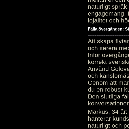
naturligt språk
engagemang. Im
lojalitet och h
Fälla övergången: Så
Att skapa flyt
och iterera me
Inför övergång
korrekt svenska
Använd Golove 
och känslomäss
Genom att manu
du en robust k
Den slutliga fä
konversationer i
Markus, 34 år: 
hanterar kunds
naturligt och pe