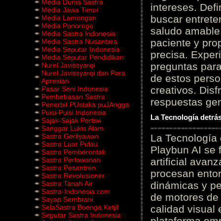
Media Dunia Sastra
intereses. Defi
Media Jawa Timur
buscar entrete
Media Lamongan
Media Ponorogo
saludo amable 
Media Sastra Indonesia
paciente y prop
Media Sastra Nusantara
Media Seputar Indonesia
precisa. Experi
Media Seputar Pendidikan
preguntas para
Nurel Javissyarqi
Nurel Javissyarqi dan Para
de estos perso
Apresian
creativos. Disf
Pasar Seni Indonesia
Pembebasan Sastra
respuestas gene
Penerbit PUstaka puJAngga
Puisi-Puisi Indonesia
La Tecnología detrás
Sajak-Sajak Pertiwi
Sanggar Lukis Alam
Sastra Gerilyawan
La Tecnología 
Sastra Luar Pulau
Playbun AI se 
Sastra Pemberontak
Sastra Perlawanan
artificial ava
Sastra Pesantren
procesan entor
Sastra Revolusioner
Sastra Tanah Air
dinámicas y pe
Sastra-Indonesia.com
de motores de 
Sayap Sembrani
SelaSastra Boenga Ketjil
calidad visual
Seputar Sastra Indonesia
plataforma em