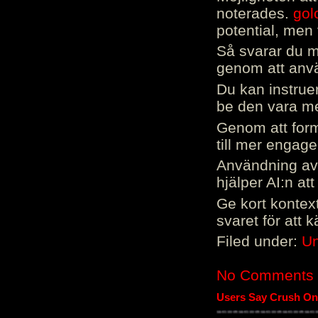
noterades.
gol
potential, men 
Så svarar du me
genom att använ
Du kan instrue
be den vara mer
Genom att form
till mer engag
Användning av 
hjälper AI:n at
Ge kort kontext
svaret för att 
Filed under:
Un
No Comments
Users Say Crush On 