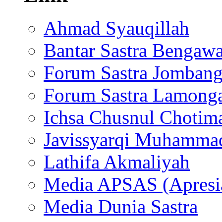
Ahmad Syauqillah
Bantar Sastra Bengaw
Forum Sastra Jomban
Forum Sastra Lamong
Ichsa Chusnul Chotim
Javissyarqi Muhamma
Lathifa Akmaliyah
Media APSAS (Apresia
Media Dunia Sastra