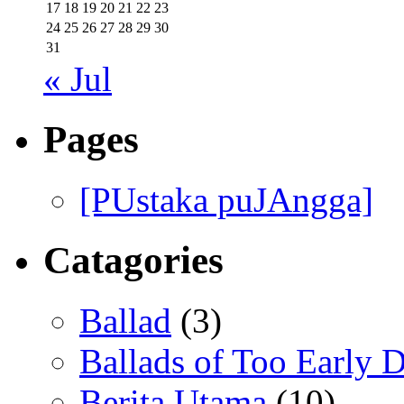
17
18
19
20
21
22
23
24
25
26
27
28
29
30
31
« Jul
Pages
[PUstaka puJAngga]
Catagories
Ballad
(3)
Ballads of Too Early D
Berita Utama
(10)