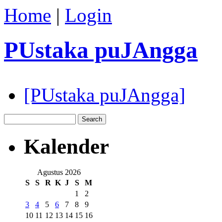
Home
|
Login
PUstaka puJAngga
[PUstaka puJAngga]
Kalender
Agustus 2026
S
S
R
K
J
S
M
1
2
3
4
5
6
7
8
9
10
11
12
13
14
15
16