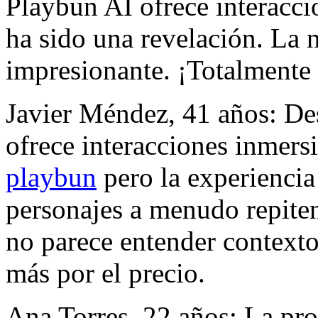
Playbun AI ofrece interacci
ha sido una revelación. La n
impresionante. ¡Totalment
Javier Méndez, 41 años: De
ofrece interacciones inmers
playbun
pero la experiencia
personajes a menudo repiten f
no parece entender context
más por el precio.
Ana Torres, 22 años: La pr