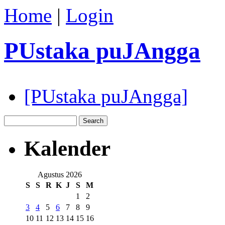
Home
|
Login
PUstaka puJAngga
[PUstaka puJAngga]
Kalender
Agustus 2026
S
S
R
K
J
S
M
1
2
3
4
5
6
7
8
9
10
11
12
13
14
15
16