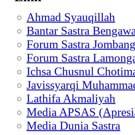
Ahmad Syauqillah
Bantar Sastra Bengaw
Forum Sastra Jomban
Forum Sastra Lamong
Ichsa Chusnul Chotim
Javissyarqi Muhamma
Lathifa Akmaliyah
Media APSAS (Apresia
Media Dunia Sastra