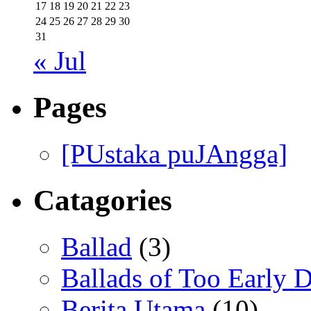
17
18
19
20
21
22
23
24
25
26
27
28
29
30
31
« Jul
Pages
[PUstaka puJAngga]
Catagories
Ballad
(3)
Ballads of Too Early D
Berita Utama
(10)