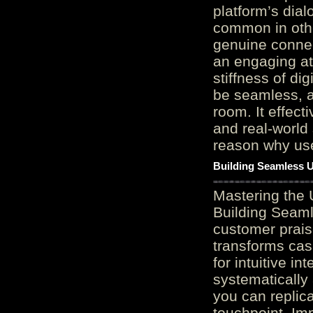
platform’s dial
common in othe
genuine connec
an engaging at
stiffness of di
be seamless, a
room. It effect
and real-world 
reason why user
Building Seamless U
Mastering the 
Building Seaml
customer prais
transforms cas
for intuitive in
systematically
you can replic
touchpoint. Im