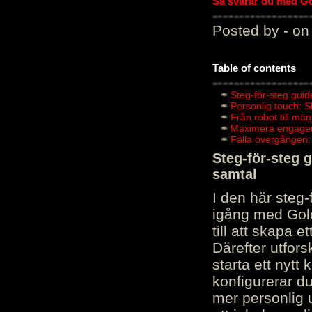
Så svarar du med Gol
Posted by - on
Table of contents
Steg-för-steg guid
Personlig touch: 
Från robot till mä
Maximera engagema
Fälla övergången:
Steg-för-steg 
samtal
I den här steg
igång med Golov
till att skapa 
Därefter utfors
starta ett nytt
konfigurerar d
mer personlig 