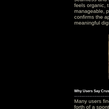
feels organic, 
manageable, pos
confirms the ap
meaningful digi
Why Users Say Crush
Many users fin
forth of a spo