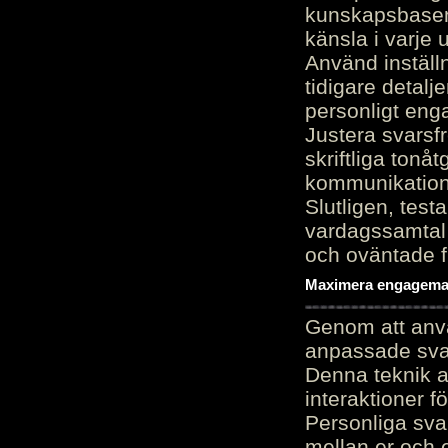
kunskapsbasen
känsla i varje 
Använd inställn
tidigare detalj
personligt en
Justera svarsf
skriftliga tonå
kommunikation
Slutligen, test
vardagssamtal 
och oväntade f
Maximera engagemang
Genom att anvä
anpassade sva
Denna teknik 
interaktioner 
Personliga sva
mellan er och 