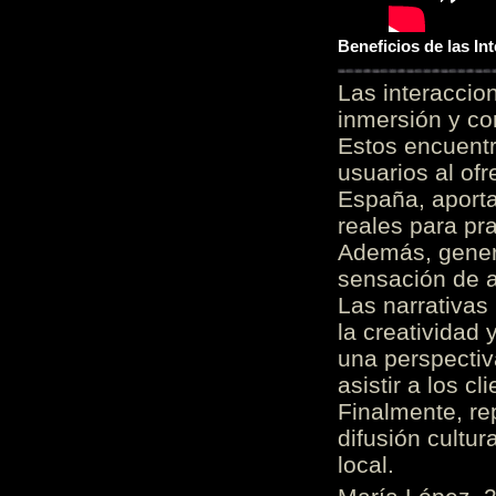
Beneficios de las I
Las interacci
inmersión y co
Estos encuentr
usuarios al of
España, aporta
reales para pra
Además, gener
sensación de a
Las narrativas
la creatividad 
una perspectiv
asistir a los c
Finalmente, re
difusión cultur
local.