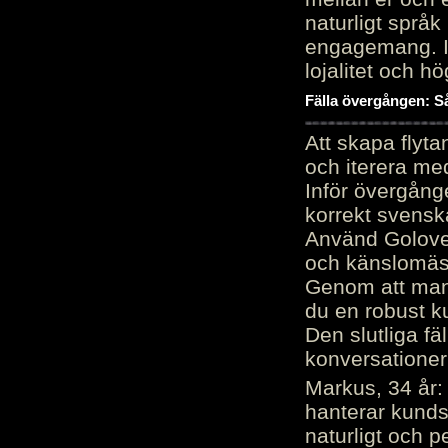
naturligt språk
engagemang. Im
lojalitet och h
Fälla övergången: Så
Att skapa flyt
och iterera me
Inför övergång
korrekt svenska
Använd Golove 
och känslomäss
Genom att manu
du en robust k
Den slutliga fä
konversationer i
Markus, 34 år: 
hanterar kunds
naturligt och pe