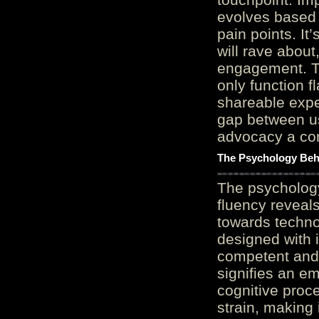
evolves based 
pain points. It
will rave about
engagement. Th
only function 
shareable expe
gap between us
advocacy a cor
The Psychology Beh
The psycholog
fluency reveals
towards techno
designed with 
competent and 
signifies an em
cognitive proc
strain, making 