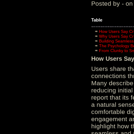
Posted by - on
Table
How Users Say Cru
Why Users Say Cru
Building Seamless
The Psychology B
From Clunky to S
How Users Say 
Users share th
connections th
Many describe 
reducing initi
report that its
a natural sens
comfortable di
engagement and
highlight how 
seamless and s