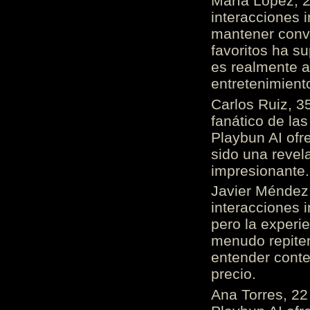
María López, 2
interacciones 
mantener conv
favoritos ha s
es realmente 
entretenimient
Carlos Ruiz, 3
fanático de las
Playbun AI ofr
sido una revel
impresionante
Javier Méndez,
interacciones 
pero la experi
menudo repiten 
entender cont
precio.
Ana Torres, 2