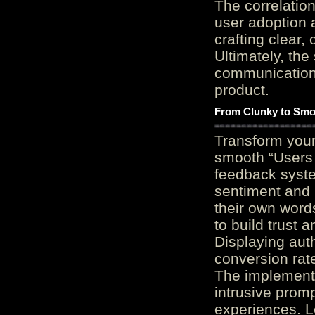
The correlation
user adoption 
crafting clear, 
Ultimately, the
communication c
product.
From Clunky to Smo
Transform you
smooth “Users
feedback system
sentiment and 
their own word
to build trust 
Displaying auth
conversion rat
The implementa
intrusive promp
experiences. L