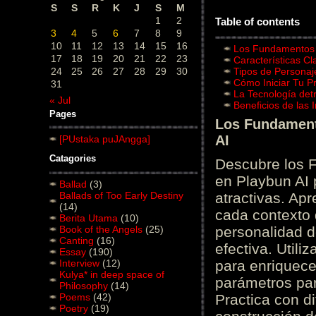
S
S
R
K
J
S
M
1
2
Table of contents
3
4
5
6
7
8
9
10
11
12
13
14
15
16
Los Fundamentos d
17
18
19
20
21
22
23
Características C
24
25
26
27
28
29
30
Tipos de Personaj
Cómo Iniciar Tu P
31
La Tecnología det
« Jul
Beneficios de las
Pages
Los Fundamento
AI
[PUstaka puJAngga]
Catagories
Descubre los 
en Playbun AI 
Ballad
(3)
Ballads of Too Early Destiny
atractivas. Ap
(14)
cada contexto d
Berita Utama
(10)
Book of the Angels
(25)
personalidad d
Canting
(16)
efectiva. Utili
Essay
(190)
Interview
(12)
para enriquece
Kulya* in deep space of
parámetros par
Philosophy
(14)
Poems
(42)
Practica con d
Poetry
(19)