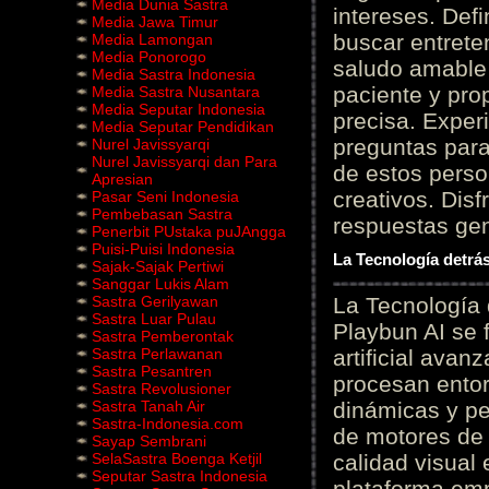
Media Dunia Sastra
intereses. Defi
Media Jawa Timur
buscar entrete
Media Lamongan
Media Ponorogo
saludo amable 
Media Sastra Indonesia
paciente y prop
Media Sastra Nusantara
Media Seputar Indonesia
precisa. Experi
Media Seputar Pendidikan
preguntas para
Nurel Javissyarqi
Nurel Javissyarqi dan Para
de estos perso
Apresian
creativos. Disf
Pasar Seni Indonesia
Pembebasan Sastra
respuestas gene
Penerbit PUstaka puJAngga
Puisi-Puisi Indonesia
La Tecnología detrás
Sajak-Sajak Pertiwi
Sanggar Lukis Alam
Sastra Gerilyawan
La Tecnología 
Sastra Luar Pulau
Playbun AI se 
Sastra Pemberontak
Sastra Perlawanan
artificial ava
Sastra Pesantren
procesan entor
Sastra Revolusioner
Sastra Tanah Air
dinámicas y pe
Sastra-Indonesia.com
de motores de 
Sayap Sembrani
SelaSastra Boenga Ketjil
calidad visual
Seputar Sastra Indonesia
plataforma em