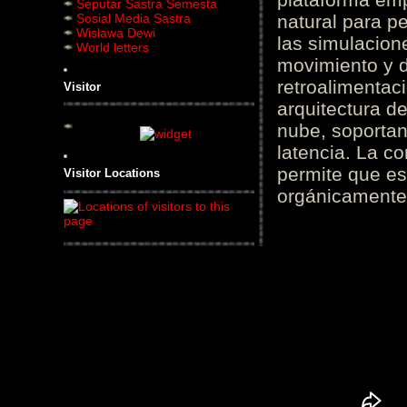
Seputar Sastra Semesta
Sosial Media Sastra
natural para pe
Wislawa Dewi
las simulacion
World letters
movimiento y d
retroalimentaci
Visitor
arquitectura d
nube, soportan
latencia. La c
permite que es
Visitor Locations
orgánicamente 