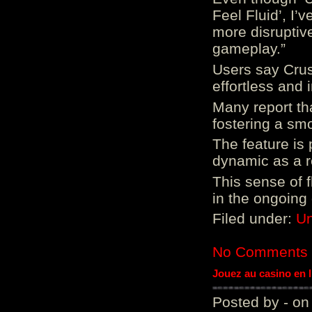
Feel Fluid’, I’
more disruptiv
gameplay.”
Users say Crus
effortless and i
Many report tha
fostering a sm
The feature is p
dynamic as a re
This sense of 
in the ongoing
Filed under:
Un
No Comments
Jouez au casino en 
Posted by - on