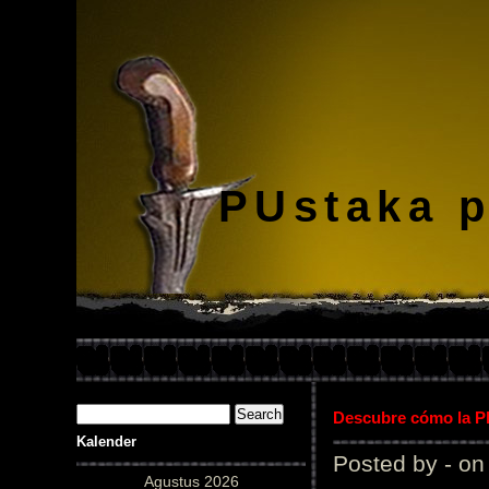
PUstaka 
Descubre cómo la Pl
Kalender
Posted by - on
Agustus 2026