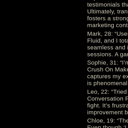
testimonials th
Ultimately, tr
fosters a stro
marketing cont
Mark, 28: “Us
Fluid, and I to
seamless and i
sessions. A ga
Sophie, 31: “I
Crush On Makes
captures my ex
is phenomenal.
Leo, 22: “Trie
Conversation Fe
fight. It’s frus
improvement be
Chloe, 19: “The
Even though ‘