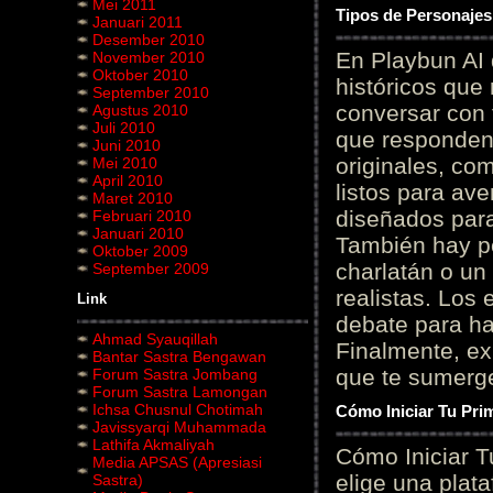
Mei 2011
Tipos de Personajes
Januari 2011
Desember 2010
En Playbun AI 
November 2010
Oktober 2010
históricos que
September 2010
conversar con f
Agustus 2010
Juli 2010
que responden 
Juni 2010
originales, com
Mei 2010
April 2010
listos para av
Maret 2010
diseñados para
Februari 2010
Januari 2010
También hay p
Oktober 2009
charlatán o un
September 2009
realistas. Los
Link
debate para hab
Ahmad Syauqillah
Finalmente, ex
Bantar Sastra Bengawan
que te sumerge
Forum Sastra Jombang
Forum Sastra Lamongan
Ichsa Chusnul Chotimah
Cómo Iniciar Tu Pri
Javissyarqi Muhammada
Lathifa Akmaliyah
Cómo Iniciar T
Media APSAS (Apresiasi
elige una plat
Sastra)