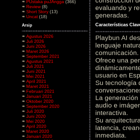
construcción de
PUstaka puJAngga
(366)
Review
(8)
evaluando y re
Short Story
(13)
generadas.
Uncat
(18)
Características Cla
Arsip
Agustus 2026
Playbun AI des
Juli 2026
lenguaje natur
Juni 2026
Maret 2026
comunicación.
September 2021
Ofrece una pe
Agustus 2021
Juli 2021
dinámicamente 
Juni 2021
usuario en Es
Mei 2021
April 2021
Su tecnología 
Maret 2021
conversaciones
Februari 2021
Januari 2021
La generación 
Oktober 2020
audio e imágen
September 2020
Juli 2020
interactiva.
Juni 2020
Su arquitectur
Mei 2020
April 2020
latencia, crea
Maret 2020
inmediata.
Januari 2020