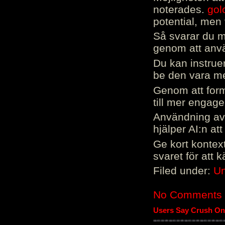
noterades.
gol
potential, men 
Så svarar du me
genom att använ
Du kan instrue
be den vara mer
Genom att form
till mer engag
Användning av 
hjälper AI:n at
Ge kort kontext
svaret för att 
Filed under:
Un
No Comments
Users Say Crush On 