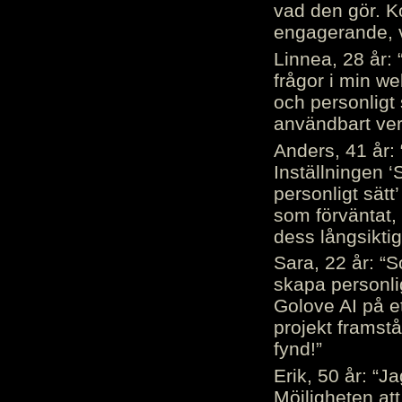
vad den gör. 
engagerande, v
Linnea, 28 år: 
frågor i min we
och personligt 
användbart ver
Anders, 41 år: 
Inställningen ‘
personligt sätt
som förväntat, 
dess långsiktig
Sara, 22 år: “S
skapa personli
Golove AI på et
projekt framstå
fynd!”
Erik, 50 år: “
Möjligheten att