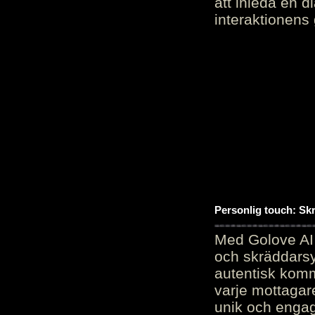
att inleda en d
interaktionens
Personlig touch: Sk
Med Golove AI 
och skräddarsy
autentisk komm
varje mottagar
unik och engag