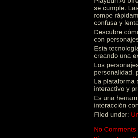
Playbun AI ofr
se cumple. Las
rompe rápidame
confusa y lenta
Descubre cómo 
con personajes
Esta tecnologí
creando una ex
Los personajes
personalidad, 
La plataforma 
interactivo y 
Es una herrami
interacción con
Filed under:
Un
No Comments