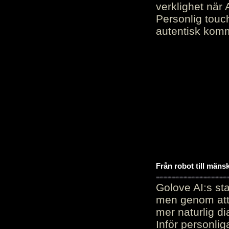
verklighet när 
Personlig touc
autentisk kommu
Från robot till mäns
Golove AI:s sta
men genom att 
mer naturlig di
Inför personli