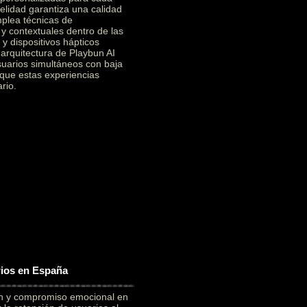
elidad garantiza una calidad
mplea técnicas de
 y contextuales dentro de las
y dispositivos hápticos
a arquitectura de Playbun AI
suarios simultáneos con baja
 que estas experiencias
rio.
rios en España
ón y compromiso emocional en