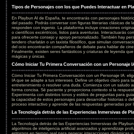
Tipos de Personajes con los que Puedes Interactuar en Pl
En Playbun AI de España, te encontrarás con personajes históri
del pasado. Podrás conversar con figuras literarias clásicas de l
responden con ingenio. La plataforma incluye creaciones original
o científicos excéntricos, listos para aventuras. Interactuarás c
para ofrecerte consejo y apoyo personalizado. También hay per
tendero charlatán o un taxista filosófico, que simulan conversaci
del ocio encontrarán compañeros de debate para hablar de cine,
Finalmente, existen seres fantásticos y criaturas de leyenda qu
mágicas y únicas.
Cómo Iniciar Tu Primera Conversación con un Personaje I
Cómo Iniciar Tu Primera Conversación con un Personaje IA: elig
IA que se adapte a tus intereses. Define un objetivo claro para l
entretenimiento o resolver una duda. Comienza con un saludo a
forma concisa. Sé paciente y proporciona contexto si la respuesta
Experimenta con distintos tonos y estilos de preguntas para gui
la capacidad de estos personajes para desarrollar historias o deb
proceso interactivo y aprende de las respuestas generadas por la i
La Tecnología detrás de las Experiencias Inmersivas de Pl
La Tecnología detrás de las Experiencias Inmersivas de Playbu
algoritmos de inteligencia artificial avanzados y aprendizaje pr
entornos en tiempo real para generar interacciones dinámicas y