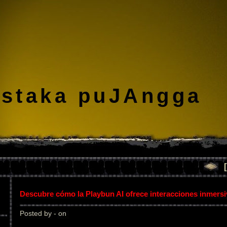
staka puJAngga
Descubre cómo la Playbun AI ofrece interacciones inmers
Posted by - on