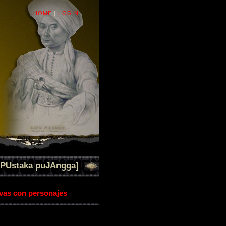
HOME
|
LOGIN
[PUstaka puJAngga]
ivas con personajes