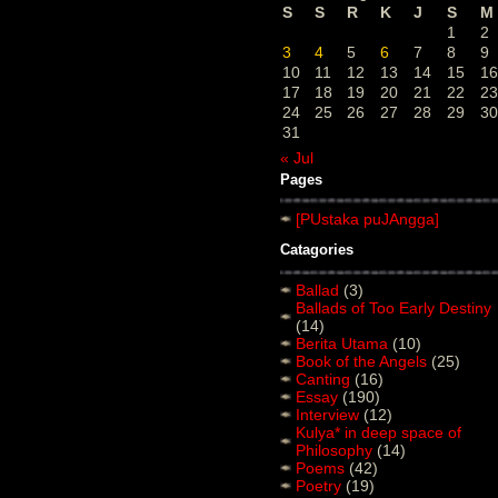
S
S
R
K
J
S
M
1
2
3
4
5
6
7
8
9
10
11
12
13
14
15
16
17
18
19
20
21
22
23
24
25
26
27
28
29
30
31
« Jul
Pages
[PUstaka puJAngga]
Catagories
Ballad
(3)
Ballads of Too Early Destiny
(14)
Berita Utama
(10)
Book of the Angels
(25)
Canting
(16)
Essay
(190)
Interview
(12)
Kulya* in deep space of
Philosophy
(14)
Poems
(42)
Poetry
(19)