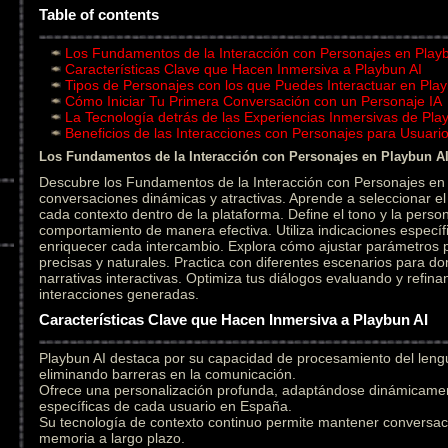
Table of contents
Los Fundamentos de la Interacción con Personajes en Play
Características Clave que Hacen Inmersiva a Playbun AI
Tipos de Personajes con los que Puedes Interactuar en Play
Cómo Iniciar Tu Primera Conversación con un Personaje IA
La Tecnología detrás de las Experiencias Inmersivas de Pla
Beneficios de las Interacciones con Personajes para Usuar
Los Fundamentos de la Interacción con Personajes en Playbun A
Descubre los Fundamentos de la Interacción con Personajes en 
conversaciones dinámicas y atractivas. Aprende a seleccionar 
cada contexto dentro de la plataforma. Define el tono y la person
comportamiento de manera efectiva. Utiliza indicaciones específ
enriquecer cada intercambio. Explora cómo ajustar parámetros
precisas y naturales. Practica con diferentes escenarios para do
narrativas interactivas. Optimiza tus diálogos evaluando y refin
interacciones generadas.
Características Clave que Hacen Inmersiva a Playbun AI
Playbun AI destaca por su capacidad de procesamiento del leng
eliminando barreras en la comunicación.
Ofrece una personalización profunda, adaptándose dinámicament
específicas de cada usuario en España.
Su tecnología de contexto continuo permite mantener conversac
memoria a largo plazo.