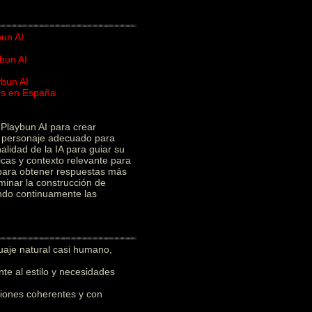
bun AI
bun AI
ybun AI
ios en España
I
Playbun AI para crear
el personaje adecuado para
alidad de la IA para guiar su
icas y contexto relevante para
 para obtener respuestas más
minar la construcción de
ando continuamente las
uaje natural casi humano,
e al estilo y necesidades
iones coherentes y con