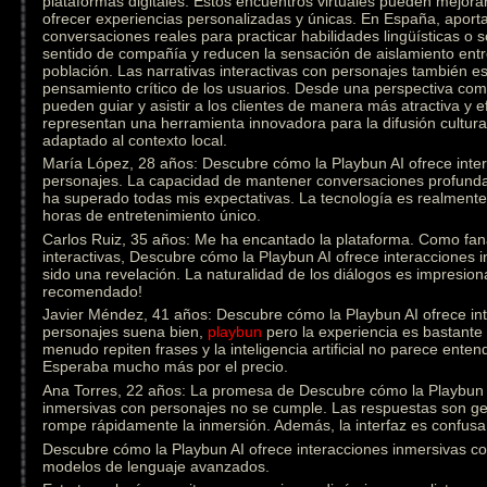
plataformas digitales. Estos encuentros virtuales pueden mejorar
ofrecer experiencias personalizadas y únicas. En España, aporta
conversaciones reales para practicar habilidades lingüísticas o
sentido de compañía y reducen la sensación de aislamiento ent
población. Las narrativas interactivas con personajes también est
pensamiento crítico de los usuarios. Desde una perspectiva come
pueden guiar y asistir a los clientes de manera más atractiva y e
representan una herramienta innovadora para la difusión cultural
adaptado al contexto local.
María López, 28 años: Descubre cómo la Playbun AI ofrece inte
personajes. La capacidad de mantener conversaciones profunda
ha superado todas mis expectativas. La tecnología es realmen
horas de entretenimiento único.
Carlos Ruiz, 35 años: Me ha encantado la plataforma. Como fanát
interactivas, Descubre cómo la Playbun AI ofrece interacciones
sido una revelación. La naturalidad de los diálogos es impresion
recomendado!
Javier Méndez, 41 años: Descubre cómo la Playbun AI ofrece in
personajes suena bien,
playbun
pero la experiencia es bastante 
menudo repiten frases y la inteligencia artificial no parece ente
Esperaba mucho más por el precio.
Ana Torres, 22 años: La promesa de Descubre cómo la Playbun A
inmersivas con personajes no se cumple. Las respuestas son gen
rompe rápidamente la inmersión. Además, la interfaz es confusa 
Descubre cómo la Playbun AI ofrece interacciones inmersivas con
modelos de lenguaje avanzados.