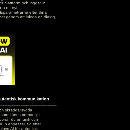
:s plattform och loggar in.
ta ett nytt
alsparametrarna efter dina
met genom att inleda en dialog
 autentisk kommunikation
och skräddarsydda
 som känns personligt
uppnår du en unik och
AI:n anpassar sig efter
love AI för autentisk