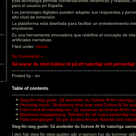
Esta tecnología permite conversaciones dinámicas y realistas, 
para el usuario en España.
Los personajes digitales pueden adaptar sus respuestas y pers
alto nivel de inmersión.
La plataforma está diseñada para facilitar un entretenimiento in
envolvente.
Es una herramienta innovadora que redefine el concepto de inter
artificiales narrativas.
Filed under:
Uncat
No Comments »
Så svarar du med Golove AI på ett naturligt och personligt 
Posted by - on
Table of contents
Steg-för-steg guide: Så använder du Golove AI för naturliga
Personlig touch: Skräddarsy dina svar med Golove AI för au
Från robot till mänsklig ton: Så anpassar du Golove AI för v
Maximera engagemang: Tekniker för att svara personligt me
Fälla övergången: Så gör du dina AI-svar flytande och natu
Steg-för-steg guide: Så använder du Golove AI för naturliga samta
I den här steg-för-steg-guiden går vi igenom hur du kommer igån