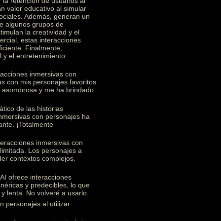
 la retención de usuarios al
n valor educativo al simular
 sociales. Además, generan un
re algunos grupos de
imulan la creatividad y el
rcial, estas interacciones
ficiente. Finalmente,
 y el entretenimiento
racciones inmersivas con
s con mis personajes favoritos
te asombrosa y me ha brindado
ico de las historias
 inmersivas con personajes ha
ante. ¡Totalmente
teracciones inmersivas con
limitada. Los personajes a
nder contextos complejos.
I ofrece interacciones
éricas y predecibles, lo que
y lenta. No volveré a usarlo.
 personajes al utilizar