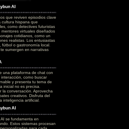
aybun AI
cos que reviven episodios clave
a cultura hispana que
es, como detectives futuristas
on mentores virtuales diseñados
sonajes cotidianos, como un
ones realistas. Los entusiastas
 fútbol o gastronomía local.
e te sumergen en narrativas
A
e una plataforma de chat con
a interacción, como buscar
mable y presenta tu tema de
 inicial no es precisa.
ar la conversación. Aprovecha
ates creativos. Disfruta del
nteligencia artificial.
aybun AI
n AI se fundamenta en
ofundo. Estos sistemas procesan
 personalizadas para cada