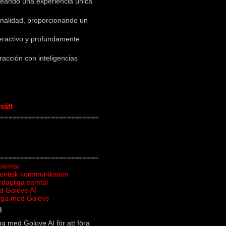
creando una experiencia única
onalidad, proporcionando un
teractivo y profundamente
acción con inteligencias
sätt
 samtal
tentisk kommunikation
ardagliga samtal
d Golove AI
rliga med Golove
l
g med Golove AI för att föra