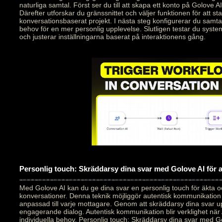
naturliga samtal. Först ser du till att skapa ett konto på Golove AI
Därefter utforskar du gränssnittet och väljer funktionen för att star
konversationsbaserat projekt. I nästa steg konfigurerar du samt
behov för en mer personlig upplevelse. Slutligen testar du syste
och justerar inställningarna baserat på interaktionens gång.
Personlig touch: Skräddarsy dina svar med Golove AI för
Med Golove AI kan du ge dina svar en personlig touch för äkta 
konversationer. Denna teknik möjliggör autentisk kommunikation
anpassad till varje mottagare. Genom att skräddarsy dina svar 
engagerande dialog. Autentisk kommunikation blir verklighet när 
individuella behov. Personlig touch: Skräddarsy dina svar med Go