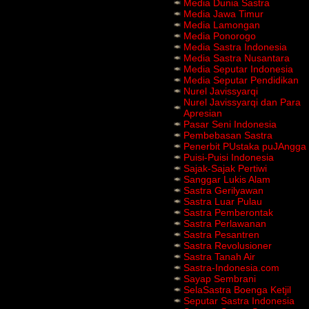
Media Dunia Sastra
Media Jawa Timur
Media Lamongan
Media Ponorogo
Media Sastra Indonesia
Media Sastra Nusantara
Media Seputar Indonesia
Media Seputar Pendidikan
Nurel Javissyarqi
Nurel Javissyarqi dan Para
Apresian
Pasar Seni Indonesia
Pembebasan Sastra
Penerbit PUstaka puJAngga
Puisi-Puisi Indonesia
Sajak-Sajak Pertiwi
Sanggar Lukis Alam
Sastra Gerilyawan
Sastra Luar Pulau
Sastra Pemberontak
Sastra Perlawanan
Sastra Pesantren
Sastra Revolusioner
Sastra Tanah Air
Sastra-Indonesia.com
Sayap Sembrani
SelaSastra Boenga Ketjil
Seputar Sastra Indonesia