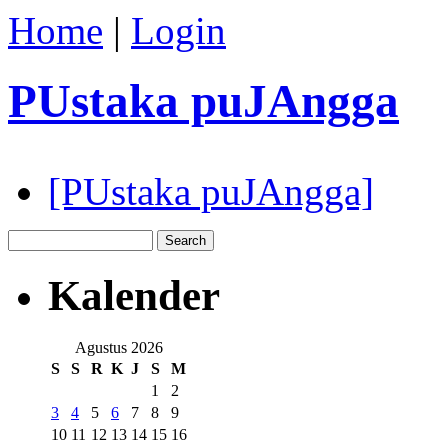
Home
|
Login
PUstaka puJAngga
[PUstaka puJAngga]
Kalender
Agustus 2026
S
S
R
K
J
S
M
1
2
3
4
5
6
7
8
9
10
11
12
13
14
15
16