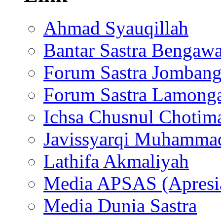
Ahmad Syauqillah
Bantar Sastra Bengaw
Forum Sastra Jomban
Forum Sastra Lamong
Ichsa Chusnul Chotim
Javissyarqi Muhamma
Lathifa Akmaliyah
Media APSAS (Apresia
Media Dunia Sastra