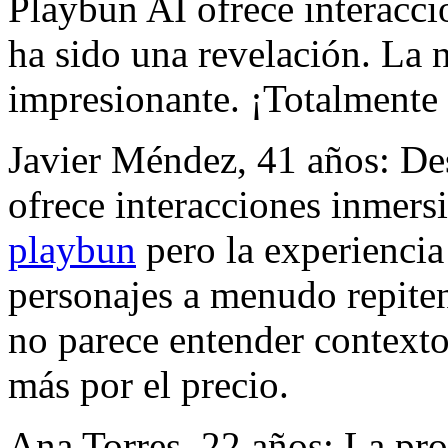
Playbun AI ofrece interacci
ha sido una revelación. La n
impresionante. ¡Totalment
Javier Méndez, 41 años: De
ofrece interacciones inmers
playbun
pero la experiencia
personajes a menudo repiten f
no parece entender context
más por el precio.
Ana Torres, 22 años: La pr