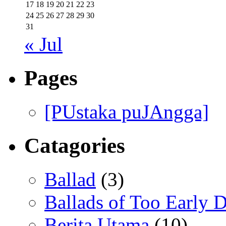
17
18
19
20
21
22
23
24
25
26
27
28
29
30
31
« Jul
Pages
[PUstaka puJAngga]
Catagories
Ballad
(3)
Ballads of Too Early D
Berita Utama
(10)