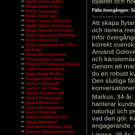
lojalitet och h
Media Dunia Sastra
Media Jawa Timur
Fälla övergången: Så
Media Lamongan
Media Ponorogo
Media Sastra Indonesia
Att skapa flyt
Media Sastra Nusantara
och iterera me
Media Seputar Indonesia
Media Seputar Pendidikan
Inför övergång
Nurel Javissyarqi
korrekt svenska
Nurel Javissyarqi dan Para
Apresian
Använd Golove 
Pasar Seni Indonesia
och känslomäss
Pembebasan Sastra
Penerbit PUstaka puJAngga
Genom att manu
Puisi-Puisi Indonesia
du en robust k
Sajak-Sajak Pertiwi
Sanggar Lukis Alam
Den slutliga fä
Sastra Gerilyawan
konversationer i
Sastra Luar Pulau
Sastra Pemberontak
Markus, 34 år: 
Sastra Perlawanan
Sastra Pesantren
hanterar kunds
Sastra Revolusioner
naturligt och pe
Sastra Tanah Air
Sastra-Indonesia.com
vad den gör. 
Sayap Sembrani
engagerande, v
SelaSastra Boenga Ketjil
Seputar Sastra Indonesia
Linnea, 28 år: 