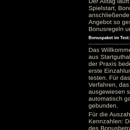
Der Alltag läu
Spielstart, Bon
anschließende
Angebot so ge
Bonusregeln u
Bonuspaket im Test
Das Willkomme
aus Startgutha
der Praxis bed
erste Einzahlu
testen. Für da
Verfahren, das
ausgewiesen sei
automatisch ga
gebunden.
Für die Auszah
Kennzahlen: D
des Bonusbetr