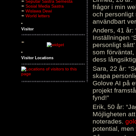
Seputar Sastra Semesta
frågor i min we
Sosial Media Sastra
Wislawa Dewi
och personligt 
World letters
användbart ver
Visitor
Anders, 41 år: 
Inställningen ‘
personligt sätt
som förväntat, 
Visitor Locations
dess långsiktig
Sara, 22 år: “S
skapa personli
Golove AI på et
projekt framstå
fynd!”
Erik, 50 år: “
Möjligheten att
noterades.
gol
potential, men 