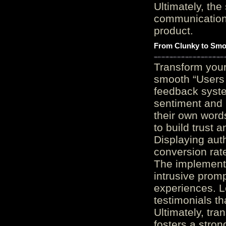
Ultimately, the
communication c
product.
From Clunky to Smo
Transform you
smooth “Users
feedback system
sentiment and 
their own word
to build trust 
Displaying auth
conversion rat
The implementa
intrusive promp
experiences. L
testimonials th
Ultimately, tr
fosters a stro