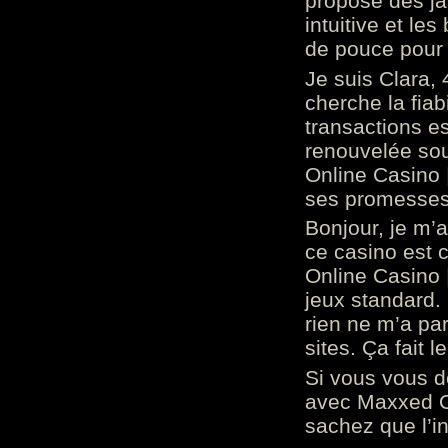
propose des ja
intuitive et l
de pouce pour
Je suis Clara, 
cherche la fiabi
transactions es
renouvelée so
Online Casino 
ses promesses.
Bonjour, je m’
ce casino est 
Online Casino 
jeux standard. 
rien ne m’a pa
sites. Ça fait l
Si vous vous 
avec Maxxed On
sachez que l’in