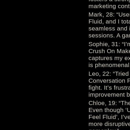
marketing cont
Mark, 28: “Us
Fluid, and I to
seamless and i
sessions. A ga
Sophie, 31: “I
Crush On Makes
captures my ex
is phenomenal.
Leo, 22: “Trie
Conversation Fe
fight. It’s frus
improvement be
Chloe, 19: “The
Even though ‘
Feel Fluid’, I’
more disruptiv