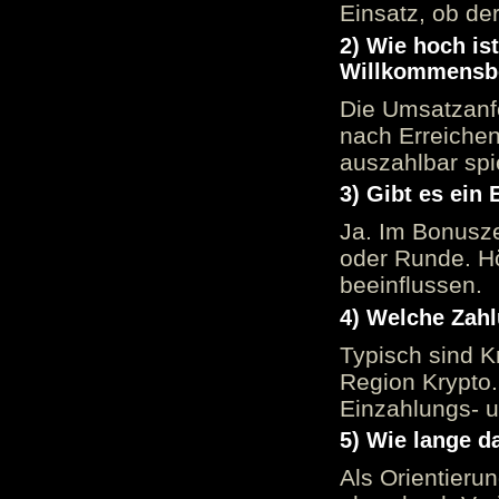
Einsatz, ob der
2) Wie hoch is
Willkommensb
Die Umsatzanfo
nach Erreiche
auszahlbar spi
3) Gibt es ein
Ja. Im Bonusze
oder Runde. H
beeinflussen.
4) Welche Zah
Typisch sind K
Region Krypto.
Einzahlungs- 
5) Wie lange d
Als Orientieru