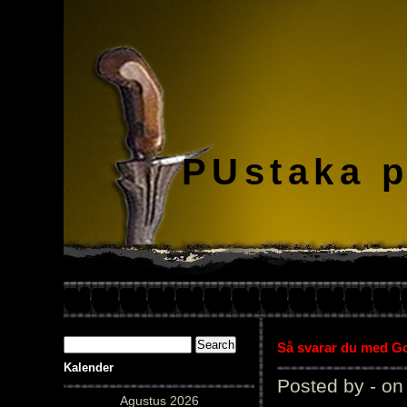
PUstaka 
Så svarar du med Gol
Kalender
Posted by - on
Agustus 2026