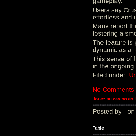
gameplay.”
Users say Crus
effortless and i
Many report tha
fostering a sm
The feature is p
dynamic as a re
This sense of 
in the ongoing
Filed under:
Un
No Comments
Jouez au casino en 
Posted by - on
Table