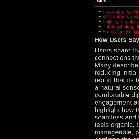
How Users Say Cru
Why Users Say Cru
Building Seamless
The Psychology B
From Clunky to S
How Users Say 
Users share th
connections th
Many describe 
reducing initi
report that its
a natural sens
comfortable di
engagement and
highlight how 
seamless and s
feels organic, 
manageable, pos