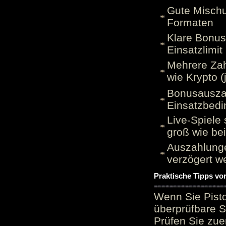
Gute Mischu
Formaten
Klare Bonu
Einsatzlimi
Mehrere Zah
wie Krypto (
Bonusauszah
Einsatzbed
Live-Spiele 
groß wie be
Auszahlunge
verzögert w
Praktische Tipps vo
Wenn Sie Pisto
überprüfbare S
Prüfen Sie zue