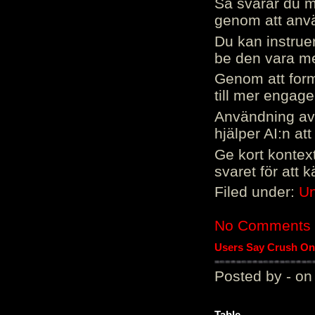
Så svarar du me
genom att använ
Du kan instrue
be den vara mer
Genom att form
till mer engag
Användning av 
hjälper AI:n at
Ge kort kontext
svaret för att 
Filed under:
Un
No Comments
Users Say Crush On 
Posted by - on
Table