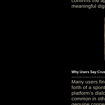
confirms the ap
meaningful digi
Why Users Say Crush
Many users fin
forth of a spo
platform’s dial
common in othe
genuine connec