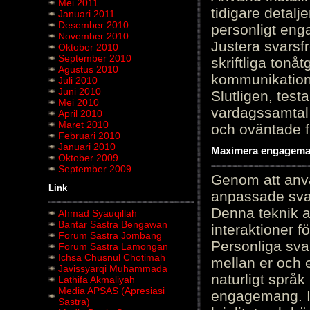
Mei 2011
tidigare detalj
Januari 2011
Desember 2010
personligt en
November 2010
Justera svarsf
Oktober 2010
September 2010
skriftliga tonå
Agustus 2010
kommunikation
Juli 2010
Juni 2010
Slutligen, test
Mei 2010
vardagssamtal 
April 2010
Maret 2010
och oväntade f
Februari 2010
Januari 2010
Maximera engagemang
Oktober 2009
September 2009
Genom att anvä
Link
anpassade sva
Denna teknik 
Ahmad Syauqillah
Bantar Sastra Bengawan
interaktioner 
Forum Sastra Jombang
Personliga sva
Forum Sastra Lamongan
Ichsa Chusnul Chotimah
mellan er och 
Javissyarqi Muhammada
naturligt språk
Lathifa Akmaliyah
Media APSAS (Apresiasi
engagemang. Im
Sastra)