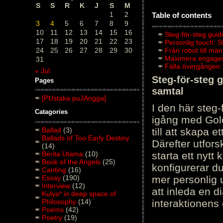
S
S
R
K
J
S
M
1
2
Table of contents
3
4
5
6
7
8
9
10
11
12
13
14
15
16
Steg-för-steg guid
17
18
19
20
21
22
23
Personlig touch: 
24
25
26
27
28
29
30
Från robot till mä
Maximera engagema
31
Fälla övergången:
« Jul
Steg-för-steg 
Pages
samtal
[PUstaka puJAngga]
I den här steg
Catagories
igång med Golov
Ballad
(3)
till att skapa 
Ballads of Too Early Destiny
Därefter utfors
(14)
Berita Utama
(10)
starta ett nytt
Book of the Angels
(25)
konfigurerar d
Canting
(16)
Essay
(190)
mer personlig 
Interview
(12)
att inleda en d
Kulya* in deep space of
Philosophy
(14)
interaktionens
Poems
(42)
Poetry
(19)