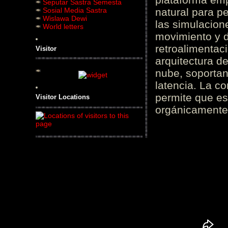
Seputar Sastra Semesta
Sosial Media Sastra
natural para pe
Wislawa Dewi
las simulacion
World letters
movimiento y d
retroalimentaci
Visitor
arquitectura d
nube, soportan
latencia. La c
permite que es
Visitor Locations
orgánicamente 