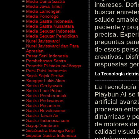
Media Dunia Sastra
intereses. Defi
Media Jawa Timur
buscar entrete
Media Lamongan
Media Ponorogo
saludo amable 
Media Sastra Indonesia
paciente y prop
Media Sastra Nusantara
Media Seputar Indonesia
precisa. Experi
Media Seputar Pendidikan
preguntas para
Nurel Javissyarqi
Nurel Javissyarqi dan Para
de estos perso
Apresian
creativos. Disf
Pasar Seni Indonesia
Pembebasan Sastra
respuestas gene
Penerbit PUstaka puJAngga
Puisi-Puisi Indonesia
La Tecnología detrás
Sajak-Sajak Pertiwi
Sanggar Lukis Alam
Sastra Gerilyawan
La Tecnología 
Sastra Luar Pulau
Playbun AI se 
Sastra Pemberontak
Sastra Perlawanan
artificial ava
Sastra Pesantren
procesan entor
Sastra Revolusioner
Sastra Tanah Air
dinámicas y pe
Sastra-Indonesia.com
de motores de 
Sayap Sembrani
SelaSastra Boenga Ketjil
calidad visual
Seputar Sastra Indonesia
plataforma em