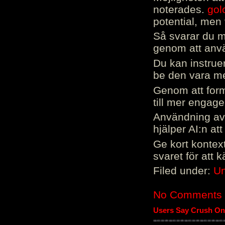
noterades.
gol
potential, men 
Så svarar du me
genom att använ
Du kan instrue
be den vara mer
Genom att form
till mer engag
Användning av 
hjälper AI:n at
Ge kort kontext
svaret för att 
Filed under:
Un
No Comments
Users Say Crush On 