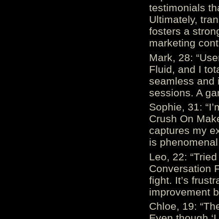
testimonials th
Ultimately, tr
fosters a stro
marketing cont
Mark, 28: “Us
Fluid, and I to
seamless and i
sessions. A ga
Sophie, 31: “I
Crush On Makes
captures my ex
is phenomenal.
Leo, 22: “Trie
Conversation Fe
fight. It’s frus
improvement be
Chloe, 19: “The
Even though ‘