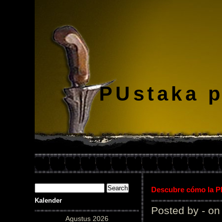
PUstaka 
Descubre cómo la Pl
Kalender
Posted by - on
Agustus 2026