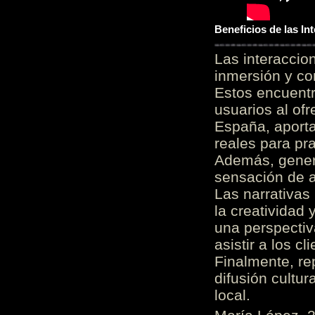
Beneficios de las I
Las interacci
inmersión y co
Estos encuentr
usuarios al of
España, aporta
reales para pra
Además, gener
sensación de a
Las narrativas
la creatividad 
una perspectiv
asistir a los c
Finalmente, re
difusión cultur
local.