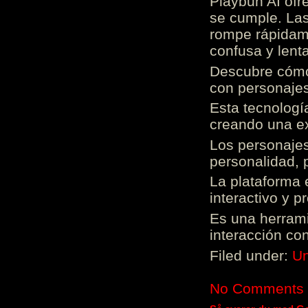
Playbun AI ofr
se cumple. Las
rompe rápidame
confusa y lenta
Descubre cómo 
con personajes
Esta tecnologí
creando una ex
Los personajes
personalidad, 
La plataforma 
interactivo y 
Es una herrami
interacción con
Filed under:
Un
No Comments