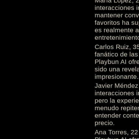
María López, 2
interacciones 
mantener conv
favoritos ha s
es realmente 
entretenimient
Carlos Ruiz, 3
fanático de las
Playbun AI ofr
sido una revel
impresionante
Javier Méndez,
interacciones 
pero la experi
menudo repiten 
entender cont
precio.
Ana Torres, 2