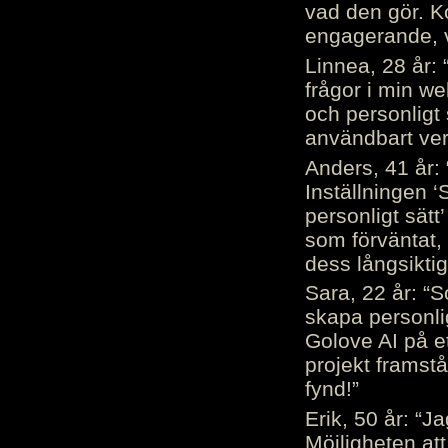
vad den gör. 
engagerande, v
Linnea, 28 år: 
frågor i min we
och personligt 
användbart ver
Anders, 41 år: 
Inställningen ‘
personligt sätt
som förväntat, 
dess långsiktig
Sara, 22 år: “S
skapa personli
Golove AI på et
projekt framstå
fynd!”
Erik, 50 år: “
Möjligheten att