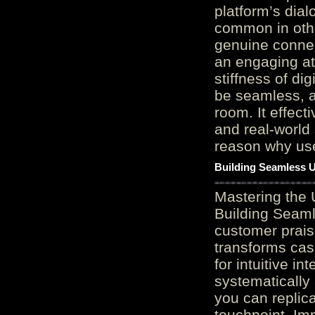
platform’s dial
common in othe
genuine connec
an engaging at
stiffness of di
be seamless, a
room. It effect
and real-world 
reason why user
Building Seamless U
Mastering the 
Building Seaml
customer prais
transforms cas
for intuitive in
systematically
you can replic
touchpoint. Im