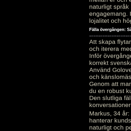
naturligt språk
engagemang. Im
lojalitet och h
Fälla övergången: Så
Att skapa flyt
och iterera me
Inför övergång
korrekt svenska
Använd Golove 
och känslomäss
Genom att manu
du en robust k
Den slutliga fä
konversationer i
Markus, 34 år: 
hanterar kunds
naturligt och pe