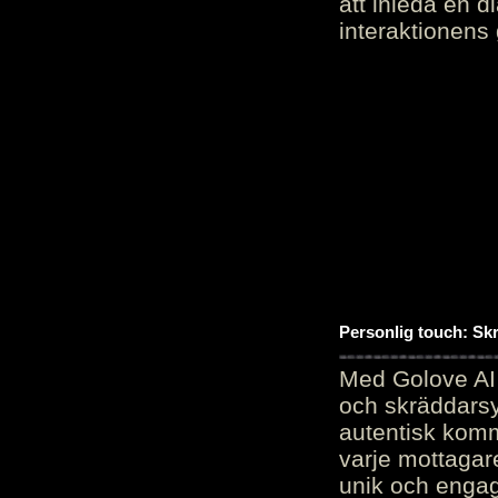
att inleda en d
interaktionens
Personlig touch: Sk
Med Golove AI 
och skräddarsy
autentisk komm
varje mottagar
unik och engag