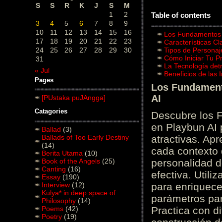
S
S
R
K
J
S
M
1
2
Table of contents
3
4
5
6
7
8
9
10
11
12
13
14
15
16
Los Fundamentos d
17
18
19
20
21
22
23
Características C
24
25
26
27
28
29
30
Tipos de Personaj
Cómo Iniciar Tu P
31
La Tecnología det
« Jul
Beneficios de las
Pages
Los Fundamento
AI
[PUstaka puJAngga]
Catagories
Descubre los 
en Playbun AI 
Ballad
(3)
Ballads of Too Early Destiny
atractivas. Ap
(14)
cada contexto d
Berita Utama
(10)
Book of the Angels
(25)
personalidad d
Canting
(16)
efectiva. Utili
Essay
(190)
Interview
(12)
para enriquece
Kulya* in deep space of
parámetros par
Philosophy
(14)
Poems
(42)
Practica con d
Poetry
(19)