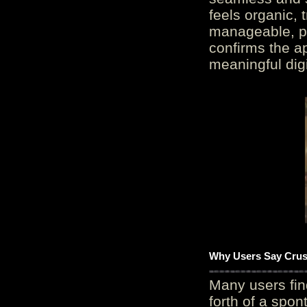
feels organic, 
manageable, pos
confirms the ap
meaningful digi
Why Users Say Crush
Many users fin
forth of a spo