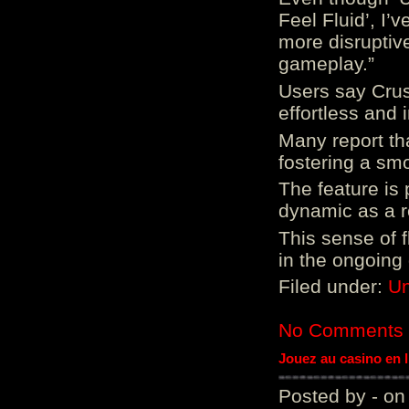
Feel Fluid’, I’
more disruptiv
gameplay.”
Users say Crus
effortless and i
Many report tha
fostering a sm
The feature is p
dynamic as a re
This sense of 
in the ongoing
Filed under:
Un
No Comments
Jouez au casino en 
Posted by - on