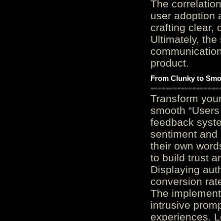
The correlation
user adoption 
crafting clear, 
Ultimately, the
communication c
product.
From Clunky to Smo
Transform you
smooth “Users
feedback system
sentiment and 
their own word
to build trust 
Displaying auth
conversion rat
The implementa
intrusive promp
experiences. L