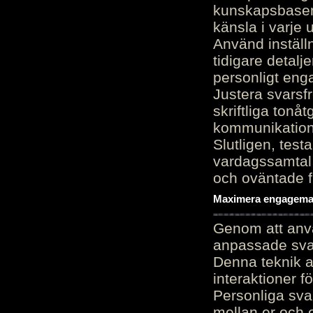
kunskapsbasen
känsla i varje 
Använd inställn
tidigare detalj
personligt en
Justera svarsf
skriftliga tonå
kommunikation
Slutligen, test
vardagssamtal 
och oväntade f
Maximera engagemang
Genom att anvä
anpassade sva
Denna teknik 
interaktioner 
Personliga sva
mellan er och 