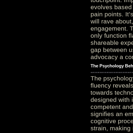
evolves based 
pain points. It
will rave about
engagement. Th
only function 
shareable expe
gap between us
advocacy a cor
The Psychology Beh
The psycholog
fluency reveals
towards techno
designed with 
competent and 
signifies an em
cognitive proc
strain, making 