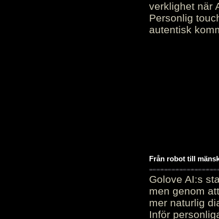
verklighet när 
Personlig touc
autentisk kommu
Från robot till mäns
Golove AI:s sta
men genom att 
mer naturlig di
Inför personli