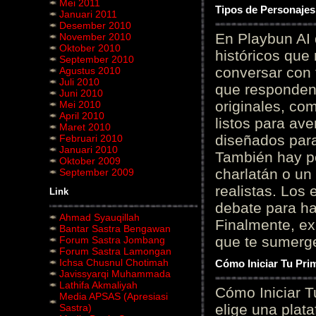
Mei 2011
Tipos de Personajes
Januari 2011
Desember 2010
En Playbun AI 
November 2010
Oktober 2010
históricos que
September 2010
conversar con f
Agustus 2010
Juli 2010
que responden 
Juni 2010
originales, com
Mei 2010
April 2010
listos para av
Maret 2010
diseñados para
Februari 2010
Januari 2010
También hay p
Oktober 2009
charlatán o un
September 2009
realistas. Los
Link
debate para hab
Ahmad Syauqillah
Finalmente, ex
Bantar Sastra Bengawan
que te sumerge
Forum Sastra Jombang
Forum Sastra Lamongan
Ichsa Chusnul Chotimah
Cómo Iniciar Tu Pri
Javissyarqi Muhammada
Lathifa Akmaliyah
Cómo Iniciar T
Media APSAS (Apresiasi
elige una plat
Sastra)