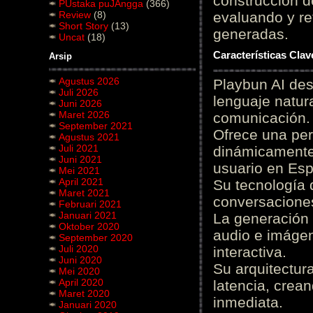
construcción de
PUstaka puJAngga
(366)
Review
(8)
evaluando y re
Short Story
(13)
generadas.
Uncat
(18)
Características Cla
Arsip
Agustus 2026
Playbun AI des
Juli 2026
lenguaje natur
Juni 2026
Maret 2026
comunicación.
September 2021
Ofrece una pe
Agustus 2021
Juli 2021
dinámicamente 
Juni 2021
usuario en Es
Mei 2021
April 2021
Su tecnología 
Maret 2021
conversaciones
Februari 2021
Januari 2021
La generación 
Oktober 2020
audio e imágen
September 2020
Juli 2020
interactiva.
Juni 2020
Su arquitectur
Mei 2020
April 2020
latencia, crea
Maret 2020
inmediata.
Januari 2020