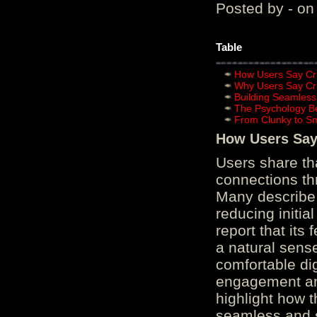
Posted by - on
Table
How Users Say Cru
Why Users Say Cru
Building Seamless
The Psychology B
From Clunky to S
How Users Say 
Users share th
connections th
Many describe 
reducing initi
report that its
a natural sens
comfortable di
engagement and
highlight how 
seamless and s