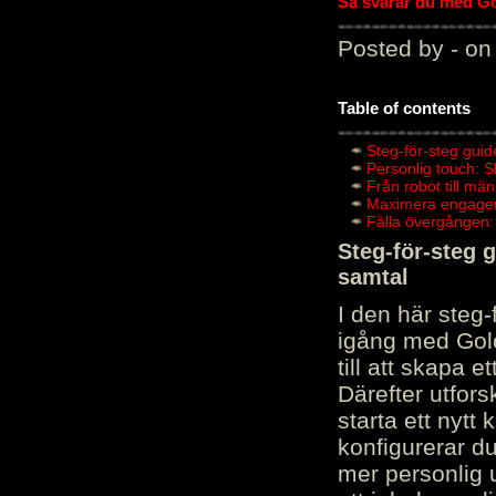
Så svarar du med Gol
Posted by - on
Table of contents
Steg-för-steg guid
Personlig touch: 
Från robot till mä
Maximera engagema
Fälla övergången:
Steg-för-steg 
samtal
I den här steg
igång med Golov
till att skapa 
Därefter utfors
starta ett nytt
konfigurerar d
mer personlig 