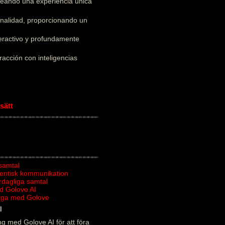
creando una experiencia única
onalidad, proporcionando un
teractivo y profundamente
acción con inteligencias
sätt
 samtal
tentisk kommunikation
ardagliga samtal
d Golove AI
rliga med Golove
l
g med Golove AI för att föra