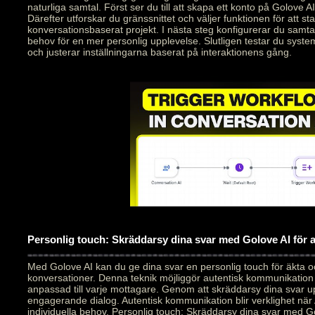
naturliga samtal. Först ser du till att skapa ett konto på Golove AI
Därefter utforskar du gränssnittet och väljer funktionen för att star
konversationsbaserat projekt. I nästa steg konfigurerar du samt
behov för en mer personlig upplevelse. Slutligen testar du syste
och justerar inställningarna baserat på interaktionens gång.
Personlig touch: Skräddarsy dina svar med Golove AI för
Med Golove AI kan du ge dina svar en personlig touch för äkta 
konversationer. Denna teknik möjliggör autentisk kommunikation
anpassad till varje mottagare. Genom att skräddarsy dina svar 
engagerande dialog. Autentisk kommunikation blir verklighet när 
individuella behov. Personlig touch: Skräddarsy dina svar med Go