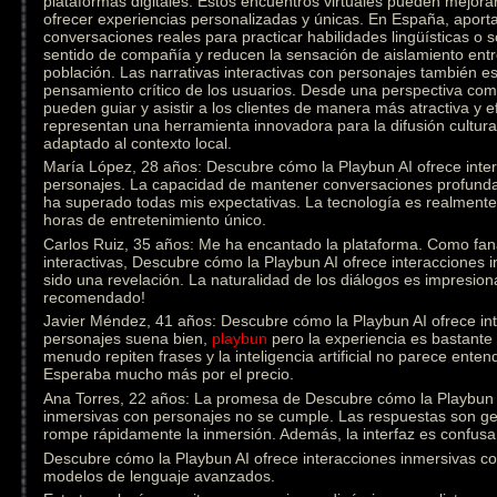
plataformas digitales. Estos encuentros virtuales pueden mejorar
ofrecer experiencias personalizadas y únicas. En España, aporta
conversaciones reales para practicar habilidades lingüísticas o
sentido de compañía y reducen la sensación de aislamiento ent
población. Las narrativas interactivas con personajes también est
pensamiento crítico de los usuarios. Desde una perspectiva come
pueden guiar y asistir a los clientes de manera más atractiva y e
representan una herramienta innovadora para la difusión cultural
adaptado al contexto local.
María López, 28 años: Descubre cómo la Playbun AI ofrece inte
personajes. La capacidad de mantener conversaciones profunda
ha superado todas mis expectativas. La tecnología es realmen
horas de entretenimiento único.
Carlos Ruiz, 35 años: Me ha encantado la plataforma. Como fanát
interactivas, Descubre cómo la Playbun AI ofrece interacciones
sido una revelación. La naturalidad de los diálogos es impresion
recomendado!
Javier Méndez, 41 años: Descubre cómo la Playbun AI ofrece in
personajes suena bien,
playbun
pero la experiencia es bastante 
menudo repiten frases y la inteligencia artificial no parece ente
Esperaba mucho más por el precio.
Ana Torres, 22 años: La promesa de Descubre cómo la Playbun A
inmersivas con personajes no se cumple. Las respuestas son gen
rompe rápidamente la inmersión. Además, la interfaz es confusa 
Descubre cómo la Playbun AI ofrece interacciones inmersivas con
modelos de lenguaje avanzados.