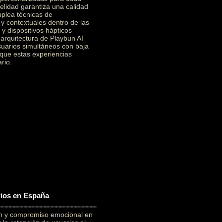
elidad garantiza una calidad
mplea técnicas de
 y contextuales dentro de las
y dispositivos hápticos
a arquitectura de Playbun AI
suarios simultáneos con baja
 que estas experiencias
rio.
rios en España
ón y compromiso emocional en