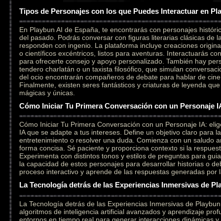
Tipos de Personajes con los que Puedes Interactuar en Pl
En Playbun AI de España, te encontrarás con personajes históri
del pasado. Podrás conversar con figuras literarias clásicas de l
responden con ingenio. La plataforma incluye creaciones original
o científicos excéntricos, listos para aventuras. Interactuarás c
para ofrecerte consejo y apoyo personalizado. También hay per
tendero charlatán o un taxista filosófico, que simulan conversaci
del ocio encontrarán compañeros de debate para hablar de cine,
Finalmente, existen seres fantásticos y criaturas de leyenda qu
mágicas y únicas.
Cómo Iniciar Tu Primera Conversación con un Personaje I
Cómo Iniciar Tu Primera Conversación con un Personaje IA: elig
IA que se adapte a tus intereses. Define un objetivo claro para l
entretenimiento o resolver una duda. Comienza con un saludo a
forma concisa. Sé paciente y proporciona contexto si la respuesta
Experimenta con distintos tonos y estilos de preguntas para gui
la capacidad de estos personajes para desarrollar historias o deb
proceso interactivo y aprende de las respuestas generadas por la i
La Tecnología detrás de las Experiencias Inmersivas de Pl
La Tecnología detrás de las Experiencias Inmersivas de Playbu
algoritmos de inteligencia artificial avanzados y aprendizaje pr
entornos en tiempo real para generar interacciones dinámicas y