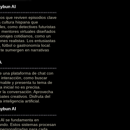
aybun AI
cos que reviven episodios clave
a cultura hispana que
es, como detectives futuristas
on mentores virtuales diseñados
sonajes cotidianos, como un
ones realistas. Los entusiastas
 fútbol o gastronomía local.
e te sumergen en narrativas
A
e una plataforma de chat con
a interacción, como buscar
mable y presenta tu tema de
 inicial no es precisa.
ar la conversación. Aprovecha
ates creativos. Disfruta del
nteligencia artificial.
aybun AI
n AI se fundamenta en
ofundo. Estos sistemas procesan
 personalizadas para cada