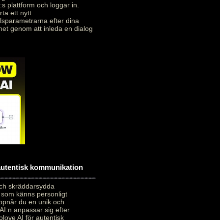
:s plattform och loggar in.
ta ett nytt
alsparametrarna efter dina
met genom att inleda en dialog
 autentisk kommunikation
och skräddarsydda
 som känns personligt
uppnår du en unik och
AI:n anpassar sig efter
love AI för autentisk