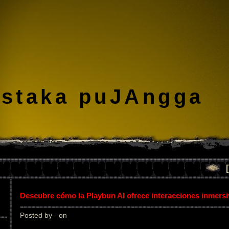
staka puJAngga
Descubre cómo la Playbun AI ofrece interacciones inmers
Posted by - on