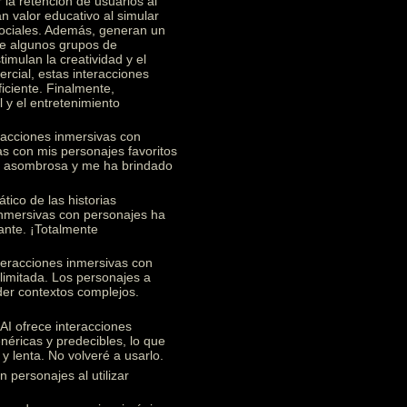
 la retención de usuarios al
n valor educativo al simular
 sociales. Además, generan un
re algunos grupos de
imulan la creatividad y el
rcial, estas interacciones
ficiente. Finalmente,
 y el entretenimiento
racciones inmersivas con
s con mis personajes favoritos
te asombrosa y me ha brindado
ico de las historias
 inmersivas con personajes ha
ante. ¡Totalmente
teracciones inmersivas con
limitada. Los personajes a
nder contextos complejos.
I ofrece interacciones
éricas y predecibles, lo que
y lenta. No volveré a usarlo.
 personajes al utilizar