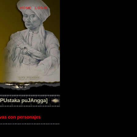
HOME
|
LOGIN
[PUstaka puJAngga]
ivas con personajes