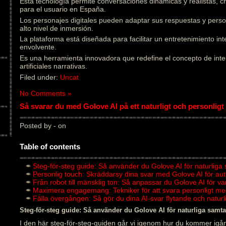
Esta tecnología permite conversaciones dinámicas y realistas, 
para el usuario en España.
Los personajes digitales pueden adaptar sus respuestas y pers
alto nivel de inmersión.
La plataforma está diseñada para facilitar un entretenimiento in
envolvente.
Es una herramienta innovadora que redefine el concepto de inter
artificiales narrativas.
Filed under:
Uncat
No Comments »
Så svarar du med Golove AI på ett naturligt och personligt 
Posted by - on
Table of contents
Steg-för-steg guide: Så använder du Golove AI för naturliga
Personlig touch: Skräddarsy dina svar med Golove AI för au
Från robot till mänsklig ton: Så anpassar du Golove AI för v
Maximera engagemang: Tekniker för att svara personligt me
Fälla övergången: Så gör du dina AI-svar flytande och natu
Steg-för-steg guide: Så använder du Golove AI för naturliga samta
I den här steg-för-steg-guiden går vi igenom hur du kommer igån