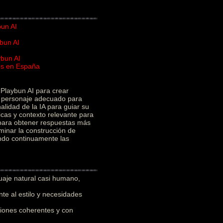
bun AI
bun AI
ybun AI
ios en España
I
Playbun AI para crear
el personaje adecuado para
alidad de la IA para guiar su
icas y contexto relevante para
 para obtener respuestas más
minar la construcción de
ando continuamente las
uaje natural casi humano,
e al estilo y necesidades
iones coherentes y con