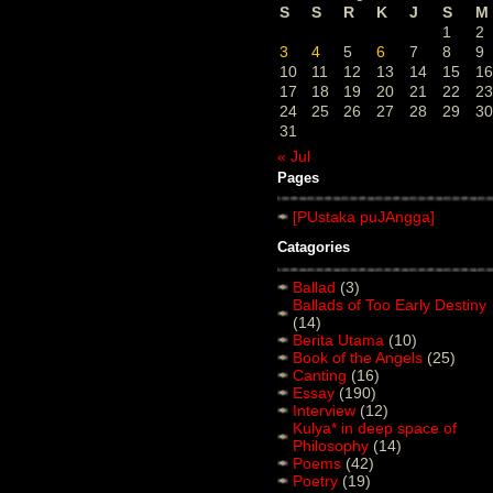
S
S
R
K
J
S
M
1
2
3
4
5
6
7
8
9
10
11
12
13
14
15
16
17
18
19
20
21
22
23
24
25
26
27
28
29
30
31
« Jul
Pages
[PUstaka puJAngga]
Catagories
Ballad
(3)
Ballads of Too Early Destiny
(14)
Berita Utama
(10)
Book of the Angels
(25)
Canting
(16)
Essay
(190)
Interview
(12)
Kulya* in deep space of
Philosophy
(14)
Poems
(42)
Poetry
(19)