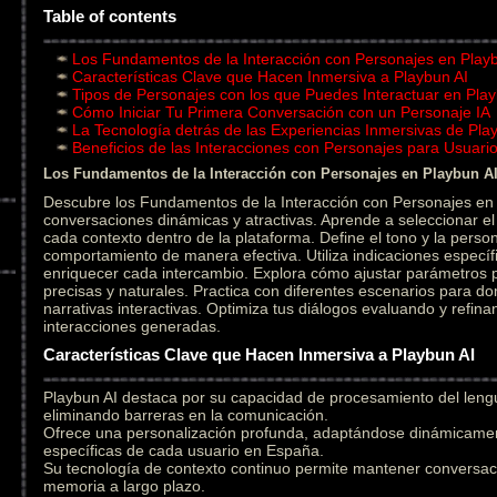
Table of contents
Los Fundamentos de la Interacción con Personajes en Play
Características Clave que Hacen Inmersiva a Playbun AI
Tipos de Personajes con los que Puedes Interactuar en Play
Cómo Iniciar Tu Primera Conversación con un Personaje IA
La Tecnología detrás de las Experiencias Inmersivas de Pla
Beneficios de las Interacciones con Personajes para Usuar
Los Fundamentos de la Interacción con Personajes en Playbun A
Descubre los Fundamentos de la Interacción con Personajes en 
conversaciones dinámicas y atractivas. Aprende a seleccionar 
cada contexto dentro de la plataforma. Define el tono y la person
comportamiento de manera efectiva. Utiliza indicaciones específ
enriquecer cada intercambio. Explora cómo ajustar parámetros
precisas y naturales. Practica con diferentes escenarios para do
narrativas interactivas. Optimiza tus diálogos evaluando y refin
interacciones generadas.
Características Clave que Hacen Inmersiva a Playbun AI
Playbun AI destaca por su capacidad de procesamiento del leng
eliminando barreras en la comunicación.
Ofrece una personalización profunda, adaptándose dinámicament
específicas de cada usuario en España.
Su tecnología de contexto continuo permite mantener conversac
memoria a largo plazo.