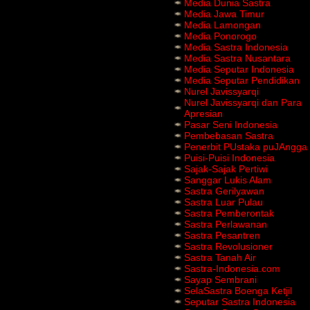
Media Dunia Sastra
Media Jawa Timur
Media Lamongan
Media Ponorogo
Media Sastra Indonesia
Media Sastra Nusantara
Media Seputar Indonesia
Media Seputar Pendidikan
Nurel Javissyarqi
Nurel Javissyarqi dan Para
Apresian
Pasar Seni Indonesia
Pembebasan Sastra
Penerbit PUstaka puJAngga
Puisi-Puisi Indonesia
Sajak-Sajak Pertiwi
Sanggar Lukis Alam
Sastra Gerilyawan
Sastra Luar Pulau
Sastra Pemberontak
Sastra Perlawanan
Sastra Pesantren
Sastra Revolusioner
Sastra Tanah Air
Sastra-Indonesia.com
Sayap Sembrani
SelaSastra Boenga Ketjil
Seputar Sastra Indonesia