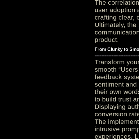
The correlation
user adoption 
crafting clear, 
Ultimately, the
communication c
product.
From Clunky to Smo
Transform you
smooth “Users
feedback system
sentiment and 
their own word
to build trust 
Displaying auth
conversion rat
The implementa
intrusive promp
experiences. L