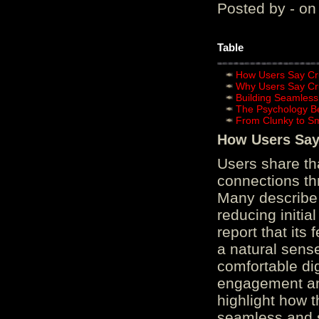
Posted by - on
Table
How Users Say Cru
Why Users Say Cru
Building Seamless
The Psychology B
From Clunky to S
How Users Say 
Users share th
connections th
Many describe 
reducing initi
report that its
a natural sens
comfortable di
engagement and
highlight how 
seamless and s