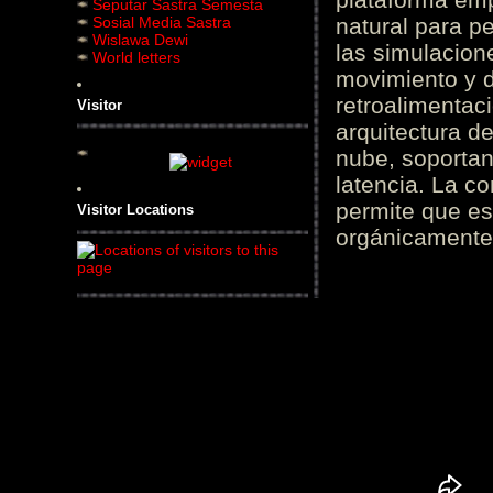
Seputar Sastra Semesta
Sosial Media Sastra
natural para pe
Wislawa Dewi
las simulacion
World letters
movimiento y d
retroalimentaci
Visitor
arquitectura d
nube, soportan
latencia. La c
permite que es
Visitor Locations
orgánicamente 