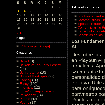
S
S
R
K
J
S
M
1
2
Table of contents
3
4
5
6
7
8
9
10
11
12
13
14
15
16
Los Fundamentos d
17
18
19
20
21
22
23
Características C
24
25
26
27
28
29
30
Tipos de Personaj
Cómo Iniciar Tu P
31
La Tecnología det
« Jul
Beneficios de las
Pages
Los Fundamento
AI
[PUstaka puJAngga]
Catagories
Descubre los 
en Playbun AI 
Ballad
(3)
Ballads of Too Early Destiny
atractivas. Ap
(14)
cada contexto d
Berita Utama
(10)
Book of the Angels
(25)
personalidad d
Canting
(16)
efectiva. Utili
Essay
(190)
Interview
(12)
para enriquece
Kulya* in deep space of
parámetros par
Philosophy
(14)
Poems
(42)
Practica con d
Poetry
(19)