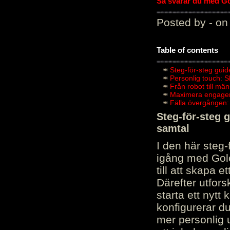
Så svarar du med Gol
Posted by - on
Table of contents
Steg-för-steg guid
Personlig touch: 
Från robot till mä
Maximera engagema
Fälla övergången:
Steg-för-steg 
samtal
I den här steg
igång med Golov
till att skapa 
Därefter utfors
starta ett nytt
konfigurerar d
mer personlig 