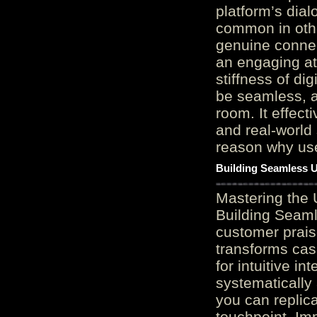
platform’s dial
common in othe
genuine connec
an engaging at
stiffness of di
be seamless, a
room. It effect
and real-world 
reason why user
Building Seamless U
Mastering the 
Building Seaml
customer prais
transforms cas
for intuitive in
systematically
you can replic
touchpoint. Im