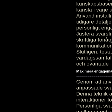
kunskapsbasen
känsla i varje 
Använd inställn
tidigare detalj
personligt en
Justera svarsf
skriftliga tonå
kommunikation
Slutligen, test
vardagssamtal 
och oväntade f
Maximera engagemang
Genom att anvä
anpassade sva
Denna teknik 
interaktioner 
Personliga sva
mellan er och 