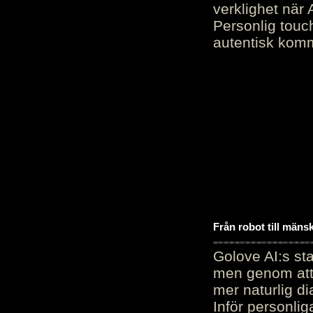
verklighet när 
Personlig touc
autentisk kommu
Från robot till mäns
Golove AI:s sta
men genom att 
mer naturlig di
Inför personli