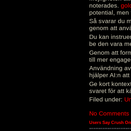
noterades.
gol
potential, men 
Så svarar du me
genom att använ
Du kan instrue
be den vara mer
Genom att form
till mer engag
Användning av 
hjälper AI:n at
Ge kort kontext
svaret för att 
Filed under:
Un
No Comments
Users Say Crush On 