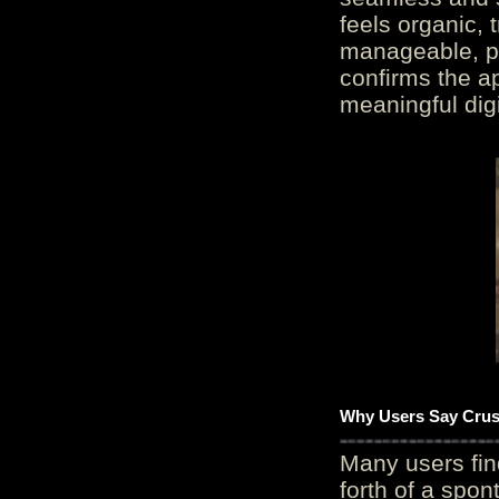
feels organic, 
manageable, pos
confirms the ap
meaningful digi
Why Users Say Crush
Many users fin
forth of a spo