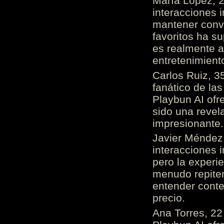
María López, 2
interacciones 
mantener conv
favoritos ha s
es realmente 
entretenimient
Carlos Ruiz, 3
fanático de las
Playbun AI ofr
sido una revel
impresionante
Javier Méndez,
interacciones 
pero la experi
menudo repiten 
entender cont
precio.
Ana Torres, 2