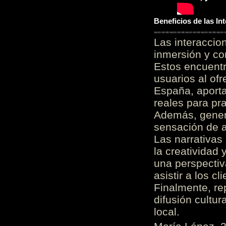
Beneficios de las I
Las interacci
inmersión y co
Estos encuentr
usuarios al of
España, aporta
reales para pra
Además, gener
sensación de a
Las narrativas
la creatividad 
una perspectiv
asistir a los c
Finalmente, re
difusión cultur
local.