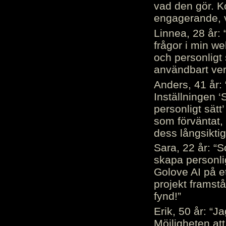
vad den gör. 
engagerande, v
Linnea, 28 år: 
frågor i min we
och personligt 
användbart ver
Anders, 41 år: 
Inställningen ‘
personligt sätt
som förväntat, 
dess långsiktig
Sara, 22 år: “S
skapa personli
Golove AI på et
projekt framstå
fynd!”
Erik, 50 år: “
Möjligheten att