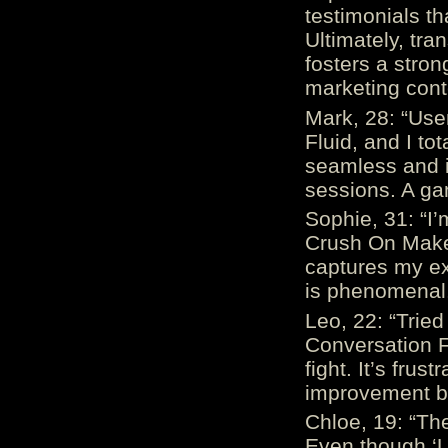
testimonials th
Ultimately, tr
fosters a stro
marketing cont
Mark, 28: “Us
Fluid, and I to
seamless and i
sessions. A ga
Sophie, 31: “I
Crush On Makes
captures my ex
is phenomenal.
Leo, 22: “Trie
Conversation Fe
fight. It’s frus
improvement be
Chloe, 19: “The
Even though ‘