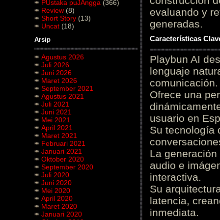
construcción de
PUstaka puJAngga
(366)
Review
(8)
evaluando y re
Short Story
(13)
generadas.
Uncat
(18)
Características Cla
Arsip
Agustus 2026
Playbun AI des
Juli 2026
lenguaje natur
Juni 2026
Maret 2026
comunicación.
September 2021
Ofrece una pe
Agustus 2021
Juli 2021
dinámicamente 
Juni 2021
usuario en Es
Mei 2021
April 2021
Su tecnología 
Maret 2021
conversaciones
Februari 2021
Januari 2021
La generación 
Oktober 2020
audio e imágen
September 2020
Juli 2020
interactiva.
Juni 2020
Su arquitectur
Mei 2020
April 2020
latencia, crea
Maret 2020
inmediata.
Januari 2020