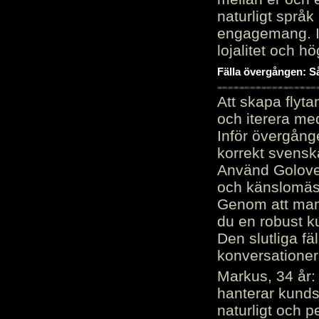
naturligt språk
engagemang. Im
lojalitet och h
Fälla övergången: Så
Att skapa flyt
och iterera me
Inför övergång
korrekt svenska
Använd Golove 
och känslomäss
Genom att manu
du en robust k
Den slutliga fä
konversationer i
Markus, 34 år: 
hanterar kunds
naturligt och pe