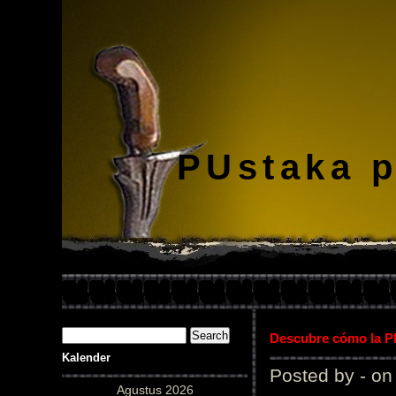
PUstaka 
Descubre cómo la Pl
Kalender
Posted by - on
Agustus 2026