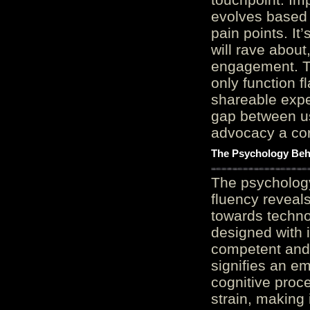
evolves based 
pain points. It
will rave about
engagement. Th
only function 
shareable expe
gap between us
advocacy a cor
The Psychology Beh
The psycholog
fluency reveals
towards techno
designed with 
competent and 
signifies an em
cognitive proc
strain, making 