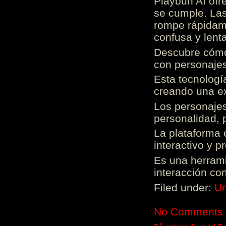
Playbun AI ofr
se cumple. Las
rompe rápidame
confusa y lenta
Descubre cómo 
con personajes
Esta tecnologí
creando una ex
Los personajes
personalidad, 
La plataforma 
interactivo y 
Es una herrami
interacción con
Filed under:
Un
No Comments