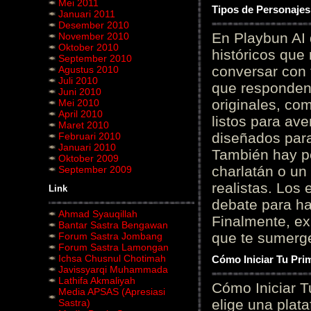
Mei 2011
Tipos de Personajes
Januari 2011
Desember 2010
En Playbun AI 
November 2010
Oktober 2010
históricos que
September 2010
conversar con f
Agustus 2010
Juli 2010
que responden 
Juni 2010
originales, com
Mei 2010
April 2010
listos para av
Maret 2010
diseñados para
Februari 2010
Januari 2010
También hay p
Oktober 2009
charlatán o un
September 2009
realistas. Los
Link
debate para hab
Ahmad Syauqillah
Finalmente, ex
Bantar Sastra Bengawan
que te sumerge
Forum Sastra Jombang
Forum Sastra Lamongan
Ichsa Chusnul Chotimah
Cómo Iniciar Tu Pri
Javissyarqi Muhammada
Lathifa Akmaliyah
Cómo Iniciar T
Media APSAS (Apresiasi
elige una plat
Sastra)