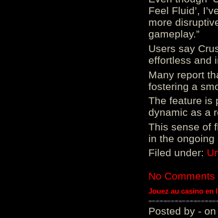
Feel Fluid’, I’
more disruptiv
gameplay.”
Users say Crus
effortless and i
Many report tha
fostering a sm
The feature is p
dynamic as a re
This sense of 
in the ongoing
Filed under:
Un
No Comments
Jouez au casino en 
Posted by - on