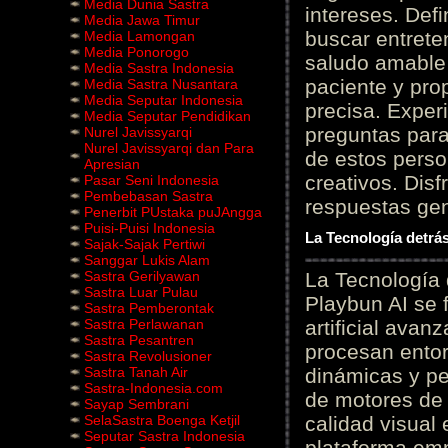
Media Dunia Sastra
intereses. Defi
Media Jawa Timur
buscar entrete
Media Lamongan
Media Ponorogo
saludo amable 
Media Sastra Indonesia
paciente y prop
Media Sastra Nusantara
Media Seputar Indonesia
precisa. Experi
Media Seputar Pendidikan
preguntas para
Nurel Javissyarqi
Nurel Javissyarqi dan Para
de estos perso
Apresian
creativos. Disf
Pasar Seni Indonesia
Pembebasan Sastra
respuestas gene
Penerbit PUstaka puJAngga
Puisi-Puisi Indonesia
La Tecnología detrás
Sajak-Sajak Pertiwi
Sanggar Lukis Alam
Sastra Gerilyawan
La Tecnología 
Sastra Luar Pulau
Playbun AI se 
Sastra Pemberontak
Sastra Perlawanan
artificial ava
Sastra Pesantren
procesan entor
Sastra Revolusioner
Sastra Tanah Air
dinámicas y pe
Sastra-Indonesia.com
de motores de 
Sayap Sembrani
SelaSastra Boenga Ketjil
calidad visual
Seputar Sastra Indonesia
plataforma em