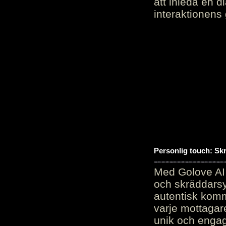
att inleda en d
interaktionens
Personlig touch: Sk
Med Golove AI 
och skräddarsy
autentisk komm
varje mottagar
unik och engag