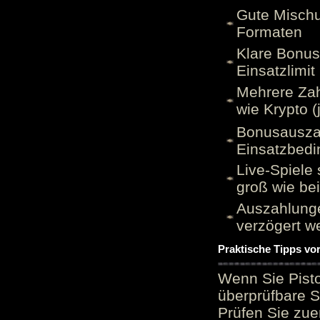
Gute Mischu
Formaten
Klare Bonu
Einsatzlimi
Mehrere Zah
wie Krypto (
Bonusauszah
Einsatzbed
Live-Spiele 
groß wie be
Auszahlunge
verzögert w
Praktische Tipps vo
Wenn Sie Pisto
überprüfbare S
Prüfen Sie zue