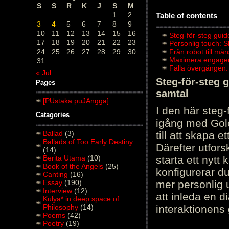
S
S
R
K
J
S
M
1
2
Table of contents
3
4
5
6
7
8
9
10
11
12
13
14
15
16
Steg-för-steg guid
17
18
19
20
21
22
23
Personlig touch: 
24
25
26
27
28
29
30
Från robot till mä
Maximera engagema
31
Fälla övergången:
« Jul
Steg-för-steg 
Pages
samtal
[PUstaka puJAngga]
I den här steg
Catagories
igång med Golov
Ballad
(3)
till att skapa 
Ballads of Too Early Destiny
Därefter utfors
(14)
Berita Utama
(10)
starta ett nytt
Book of the Angels
(25)
konfigurerar d
Canting
(16)
Essay
(190)
mer personlig 
Interview
(12)
att inleda en d
Kulya* in deep space of
Philosophy
(14)
interaktionens
Poems
(42)
Poetry
(19)