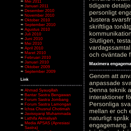
Mei 2011
tidigare detalj
Januari 2011
Desember 2010
personligt en
November 2010
Justera svarsf
Oktober 2010
September 2010
skriftliga tonå
Agustus 2010
kommunikation
Juli 2010
Juni 2010
Slutligen, test
Mei 2010
vardagssamtal 
April 2010
Maret 2010
och oväntade f
Februari 2010
Januari 2010
Maximera engagemang
Oktober 2009
September 2009
Genom att anvä
Link
anpassade sva
Denna teknik 
Ahmad Syauqillah
Bantar Sastra Bengawan
interaktioner 
Forum Sastra Jombang
Personliga sva
Forum Sastra Lamongan
Ichsa Chusnul Chotimah
mellan er och 
Javissyarqi Muhammada
naturligt språk
Lathifa Akmaliyah
Media APSAS (Apresiasi
engagemang. Im
Sastra)