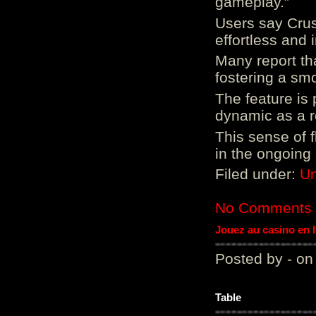
gameplay.”
Users say Crus
effortless and i
Many report tha
fostering a sm
The feature is p
dynamic as a re
This sense of 
in the ongoing
Filed under:
Un
No Comments
Jouez au casino en 
Posted by - on
Table