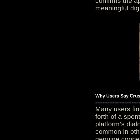
confirms the ap
meaningful digi
Why Users Say Crush
Many users fin
forth of a spo
platform’s dial
common in othe
genuine connec