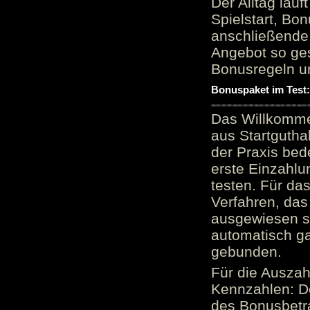
Der Alltag läu
Spielstart, Bon
anschließende
Angebot so ge
Bonusregeln u
Bonuspaket im Test
Das Willkomme
aus Startgutha
der Praxis bed
erste Einzahlu
testen. Für da
Verfahren, das
ausgewiesen sei
automatisch ga
gebunden.
Für die Auszah
Kennzahlen: D
des Bonusbetr