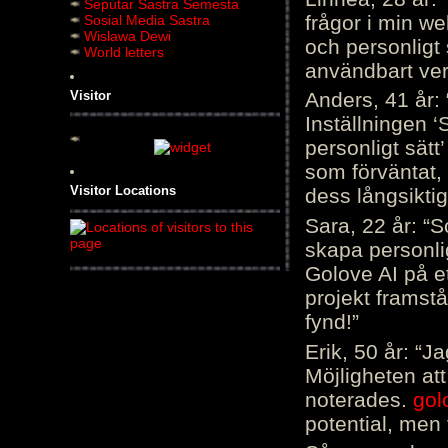
Seputar Sastra Semesta
frågor i min we
Sosial Media Sastra
Wislawa Dewi
och personligt 
World letters
användbart ver
Visitor
Anders, 41 år: 
Inställningen ‘
personligt sätt
som förväntat, 
Visitor Locations
dess långsiktig
Sara, 22 år: “S
skapa personli
Golove AI på et
projekt framstå
fynd!”
Erik, 50 år: “
Möjligheten att
noterades.
gol
potential, men 