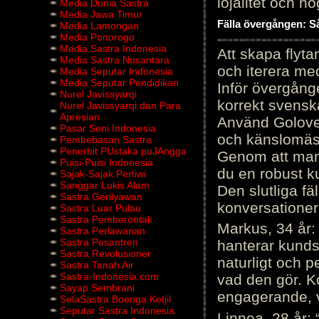
lojalitet och h
Media Dunia Sastra
Media Jawa Timur
Fälla övergången: Så
Media Lamongan
Media Ponorogo
Media Sastra Indonesia
Att skapa flyt
Media Sastra Nusantara
och iterera me
Media Seputar Indonesia
Media Seputar Pendidikan
Inför övergång
Nurel Javissyarqi
korrekt svenska
Nurel Javissyarqi dan Para
Apresian
Använd Golove 
Pasar Seni Indonesia
och känslomäss
Pembebasan Sastra
Penerbit PUstaka puJAngga
Genom att manu
Puisi-Puisi Indonesia
du en robust k
Sajak-Sajak Pertiwi
Sanggar Lukis Alam
Den slutliga fä
Sastra Gerilyawan
konversationer i
Sastra Luar Pulau
Sastra Pemberontak
Markus, 34 år: 
Sastra Perlawanan
Sastra Pesantren
hanterar kunds
Sastra Revolusioner
naturligt och pe
Sastra Tanah Air
Sastra-Indonesia.com
vad den gör. 
Sayap Sembrani
engagerande, v
SelaSastra Boenga Ketjil
Seputar Sastra Indonesia
Linnea, 28 år: 