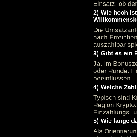
Einsatz, ob der
2) Wie hoch is
Willkommensb
Die Umsatzanfo
nach Erreiche
auszahlbar spi
3) Gibt es ein
Ja. Im Bonusze
oder Runde. H
beeinflussen.
4) Welche Zah
Typisch sind K
Region Krypto.
Einzahlungs- 
5) Wie lange d
Als Orientieru