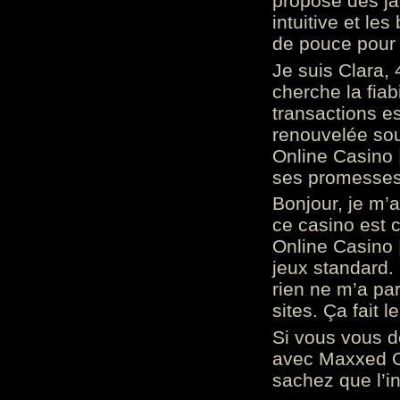
propose des ja
intuitive et l
de pouce pour
Je suis Clara, 
cherche la fiabi
transactions es
renouvelée so
Online Casino 
ses promesses.
Bonjour, je m’
ce casino est 
Online Casino 
jeux standard. 
rien ne m’a pa
sites. Ça fait l
Si vous vous 
avec Maxxed On
sachez que l’in