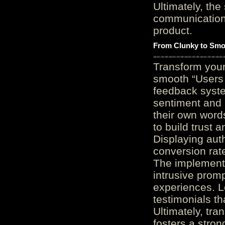
Ultimately, the
communication c
product.
From Clunky to Smo
Transform you
smooth “Users
feedback system
sentiment and 
their own word
to build trust 
Displaying auth
conversion rat
The implementa
intrusive promp
experiences. L
testimonials th
Ultimately, tr
fosters a stro