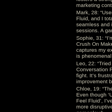
marketing cont
Mark, 28: “Us
Fluid, and I to
seamless and i
sessions. A ga
Sophie, 31: “I
Crush On Makes
captures my ex
is phenomenal.
Leo, 22: “Trie
Conversation Fe
fight. It’s frus
improvement be
Chloe, 19: “The
Even though ‘
Feel Fluid’, I’
more disruptiv