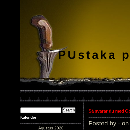
PUstaka 
Så svarar du med Gol
Kalender
Posted by - on
Agustus 2026