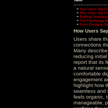
How Users Say Cru
Why Users Say Cru
Building Seamless
The Psychology B
From Clunky to S
How Users Say 
Users share th
connections th
Many describe 
reducing initi
report that its
a natural sens
comfortable di
engagement and
highlight how 
seamless and s
feels organic, 
manageable, pos