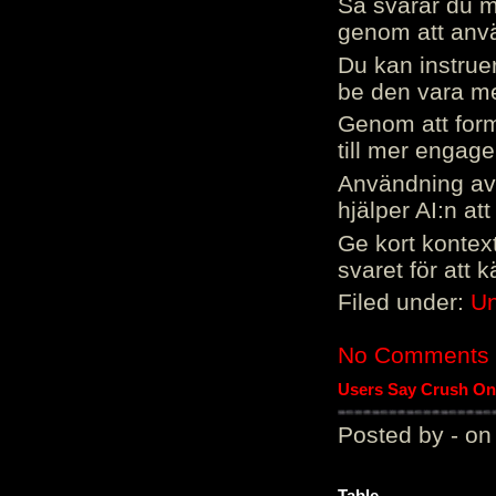
Så svarar du me
genom att använ
Du kan instrue
be den vara mer
Genom att form
till mer engag
Användning av 
hjälper AI:n at
Ge kort kontext
svaret för att 
Filed under:
Un
No Comments
Users Say Crush On 
Posted by - on
Table