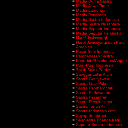
Media Dunia Sastra
Media Jawa Timur
Media Lamongan
Media Ponorogo
Media Sastra Indonesia
Media Sastra Nusantara
Media Seputar Indonesia
Media Seputar Pendidikan
Nurel Javissyarqi
Nurel Javissyarqi dan Para
Apresian
Pasar Seni Indonesia
Pembebasan Sastra
Penerbit PUstaka puJAngga
Puisi-Puisi Indonesia
Sajak-Sajak Pertiwi
Sanggar Lukis Alam
Sastra Gerilyawan
Sastra Luar Pulau
Sastra Pemberontak
Sastra Perlawanan
Sastra Pesantren
Sastra Revolusioner
Sastra Tanah Air
Sastra-Indonesia.com
Sayap Sembrani
SelaSastra Boenga Ketjil
Seputar Sastra Indonesia