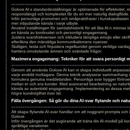
Golove AI:s standardinställningar är optimerade för effektivitet,
responslängd och komplexitet får du en mer naturlig dialogflöde.
Inför personliga pronomen och småpratsfraser i kunskapsbasen 
mer inbjudande känsla i varje utbyte.
Använd inställningen för samtalshistorik för att låta AI:n minnas ti
en känsla av kontinuitet och personligt engagemang.
Justera svarsfrekvensen och inkludera lämpliga emojis eller skrift
efterlikna den mänskliga kommunikationens nyanser.
Slutligen, testa och finjustera regelbundet genom verkliga vardags
hantera omväxlande ämnen och oväntade frågor.
Maximera engagemang: Tekniker för att svara personligt 
Genom att använda Golove AI kan ni skapa individuellt anpass
varje enskild mottagare. Denna teknik analyserar sammanhang och
formulera genuina meddelanden. Personliga svar bygger förtroen
mellan er och era kunder. Med avancerad bearbetning av naturlig
känsla av autentiskt engagemang. Implementering av dessa metode
högre kundnöjdhet över tid.
Fälla övergången: Så gör du dina AI-svar flytande och nat
Att skapa flytande AI-svar handlar om att noggrant prompta och
Golove.
Inför övergången är det avgörande att träna din AI-modell på ko
språkliga variationer.