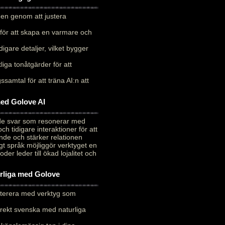
 men genom att justera
för att skapa en varmare och
digare detaljer, vilket bygger
liga tonåtgärder för att
samtal för att träna AI:n att
med Golove AI
ade svar som resonerar med
 tidigare interaktioner för att
de och stärker relationen
t språk möjliggör verktyget en
r leder till ökad lojalitet och
urliga med Golove
 iterera med verktyg som
rrekt svenska med naturliga