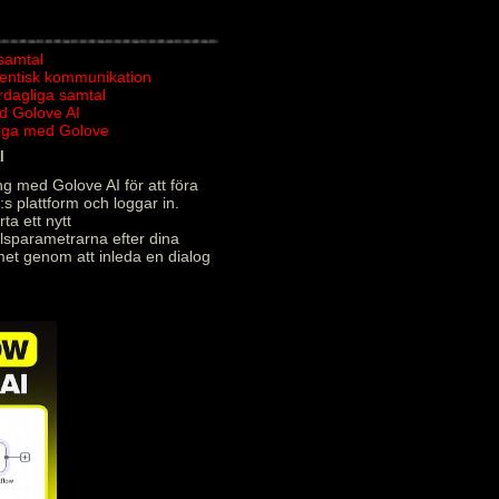
 samtal
tentisk kommunikation
ardagliga samtal
d Golove AI
rliga med Golove
l
g med Golove AI för att föra
:s plattform och loggar in.
ta ett nytt
alsparametrarna efter dina
met genom att inleda en dialog