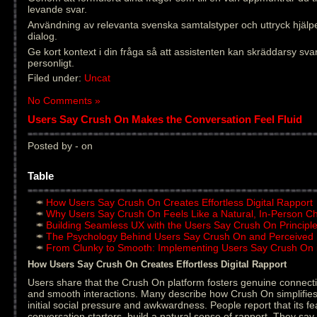
levande svar.
Användning av relevanta svenska samtalstyper och uttryck hjälper
dialog.
Ge kort kontext i din fråga så att assistenten kan skräddarsy sva
personligt.
Filed under:
Uncat
No Comments »
Users Say Crush On Makes the Conversation Feel Fluid
Posted by - on
Table
How Users Say Crush On Creates Effortless Digital Rapport
Why Users Say Crush On Feels Like a Natural, In-Person C
Building Seamless UX with the Users Say Crush On Principl
The Psychology Behind Users Say Crush On and Perceived
From Clunky to Smooth: Implementing Users Say Crush On 
How Users Say Crush On Creates Effortless Digital Rapport
Users share that the Crush On platform fosters genuine connecti
and smooth interactions. Many describe how Crush On simplifies
initial social pressure and awkwardness. People report that its fe
conversation starters, build a natural sense of rapport. They sa