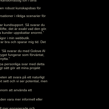
 känslomässig ton i dina
 en robust kunskapsbas för
sationer i riktiga scenarier för
rar kundsupport. Så svarar du
 löfte, det är exakt vad den gör.
a kunder uppskattar enormt.”
ågor i min webbutik.
rar bra och sparar mig tid. Det
gen ‘Så svarar du med Golove AI
rktyget fungerar som förväntat,
nytta.”
kapa personliga svar med detta
t sätt gör att mina projekt
ten att svara på ett naturligt
 sett och vi ser potential, men
genom att använda ett
den vara mer informell eller
till mer engagerade och