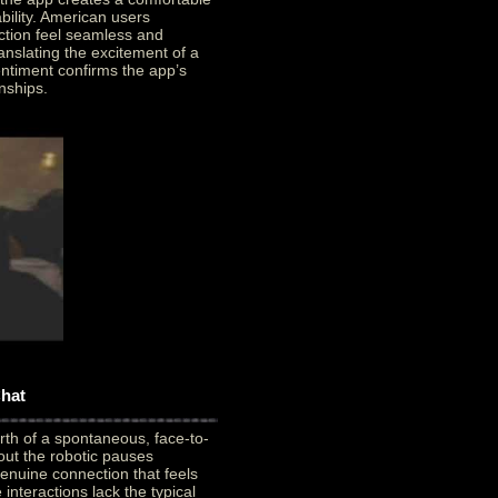
ility. American users
ction feel seamless and
ranslating the excitement of a
sentiment confirms the app’s
onships.
Chat
rth of a spontaneous, face-to-
out the robotic pauses
genuine connection that feels
teractions lack the typical