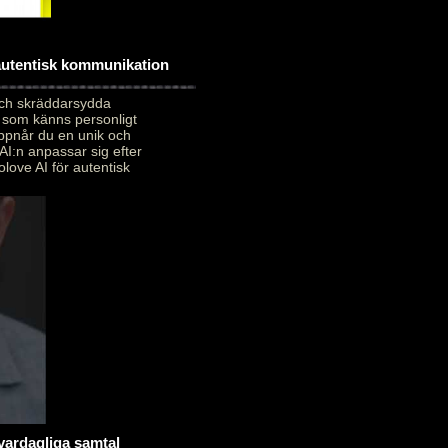
 autentisk kommunikation
och skräddarsydda
 som känns personligt
uppnår du en unik och
AI:n anpassar sig efter
love AI för autentisk
 vardagliga samtal