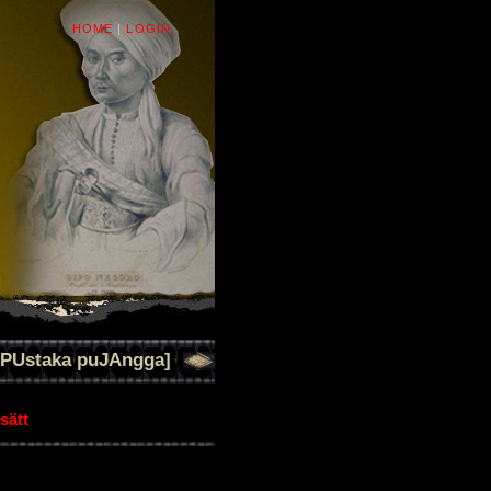
HOME
|
LOGIN
[PUstaka puJAngga]
sätt