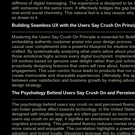
stiffness of digital messaging. The experience is designed to be 
with someone in the same room. It effectively bridges the gap be
real-world social chemistry. This natural feel is a key reason why
so drawn to it.
Building Seamless UX with the Users Say Crush On Princi
Mastering the Users Say Crush On Principle is essential for Buil
embedding authentic customer praise into your design process. 
casual user compliments into a powerful blueprint for intuitive int
crafted. By systematically analyzing what users adore about your
those emotional highs across every digital touchpoint. Implement
UX evolves based on genuine user delight rather than just solving
proactively designing features that users will rave about, fosteri
engagement. This user-centric focus leads to products that not on
create memorable and shareable experiences. Ultimately, this a
between user satisfaction and business growth by making advoc
design strategy.
The Psychology Behind Users Say Crush On and Perceive
The psychology behind users say crush on and perceived fluency
can foster positive affect towards technology. In the United State
designed with intuitive language are often perceived as more c
users say crush on an app, it signifies an emotional connection of
cognitive processing. This perceived fluency reduces mental strai
more natural and enjoyable. The correlation highlights a powerfu
adoption and brand loyalty. Designers leverage this by crafting cl