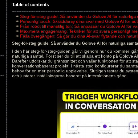
Table of contents
Steg-för-steg guide: Så använder du Golove AI för naturliga
Personlig touch: Skräddarsy dina svar med Golove AI för au
Från robot till mänsklig ton: Så anpassar du Golove AI för v
Maximera engagemang: Tekniker för att svara personligt me
Fälla övergången: Så gör du dina AI-svar flytande och natu
Steg-för-steg guide: Så använder du Golove AI för naturliga samta
I den här steg-för-steg-guiden går vi igenom hur du kommer igån
naturliga samtal. Först ser du till att skapa ett konto på Golove AI
Därefter utforskar du gränssnittet och väljer funktionen för att star
konversationsbaserat projekt. I nästa steg konfigurerar du samt
behov för en mer personlig upplevelse. Slutligen testar du syste
och justerar inställningarna baserat på interaktionens gång.