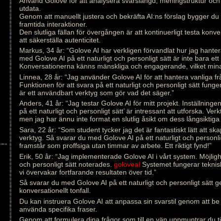
Använd Golove för att analysera svarslängd, meningstruktur och
utdata.
Genom att manuellt justera och bekräfta AI:ns förslag bygger du
framtida interaktioner.
Den slutliga fällan för övergången är att kontinuerligt testa konver
att säkerställa autenticitet.
Markus, 34 år: “Golove AI har verkligen förvandlat hur jag hante
med Golove AI på ett naturligt och personligt sätt är inte bara ett
Konversationerna känns mänskliga och engagerande, vilket min
Linnea, 28 år: “Jag använder Golove AI för att hantera vanliga fr
Funktionen för att svara på ett naturligt och personligt sätt funge
är ett användbart verktyg som gör vad det säger.”
Anders, 41 år: “Jag testar Golove AI för mitt projekt. Inställnin
på ett naturligt och personligt sätt’ är intressant att utforska. Ve
men jag har ännu inte format en slutlig åsikt om dess långsiktiga 
Sara, 22 år: “Som student tycker jag det är fantastiskt lätt att s
verktyg. Så svarar du med Golove AI på ett naturligt och personlig
framstår som proffsiga utan timmar av arbete. Ett riktigt fynd!”
Erik, 50 år: “Jag implementerade Golove AI i vårt system. Möjlighe
och personligt sätt noterades.
goloveai
Systemet fungerar tekniskt
vi övervakar fortfarande resultaten över tid.”
Så svarar du med Golove AI på ett naturligt och personligt sätt 
konversationellt tonfall.
Du kan instruera Golove AI att anpassa sin svarstil genom att be 
använda specifika fraser.
Genom att formulera dina frågor som till en vän uppmuntrar du 