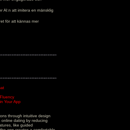
 AI:n att imitera en mänsklig
ret för att kännas mer
hat
e
 Fluency
in Your App
ons through intuitive design
 online dating by reducing
atures, like guided
y the app creates a comfortable