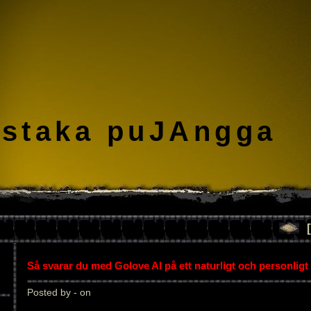
staka puJAngga
Så svarar du med Golove AI på ett naturligt och personligt 
Posted by - on