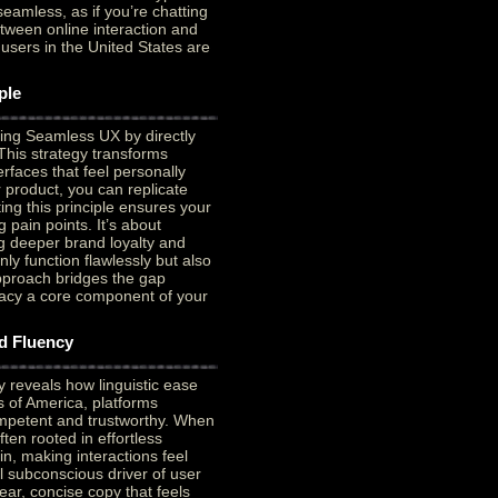
seamless, as if you’re chatting
tween online interaction and
 users in the United States are
ple
ding Seamless UX by directly
This strategy transforms
erfaces that feel personally
 product, you can replicate
ing this principle ensures your
 pain points. It’s about
ng deeper brand loyalty and
ly function flawlessly but also
pproach bridges the gap
acy a core component of your
d Fluency
 reveals how linguistic ease
s of America, platforms
ompetent and trustworthy. When
ten rooted in effortless
n, making interactions feel
l subconscious driver of user
ear, concise copy that feels