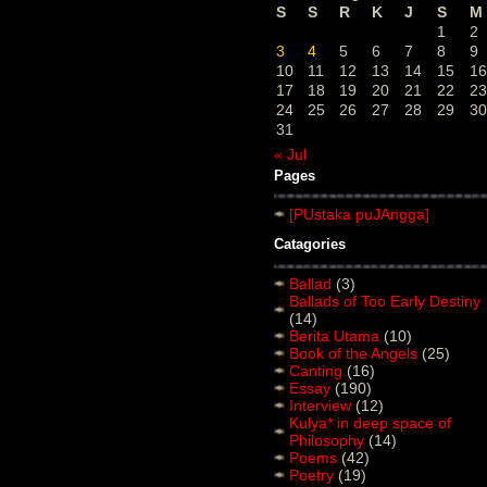
S
S
R
K
J
S
M
1
2
3
4
5
6
7
8
9
10
11
12
13
14
15
16
17
18
19
20
21
22
23
24
25
26
27
28
29
30
31
« Jul
Pages
[PUstaka puJAngga]
Catagories
Ballad
(3)
Ballads of Too Early Destiny
(14)
Berita Utama
(10)
Book of the Angels
(25)
Canting
(16)
Essay
(190)
Interview
(12)
Kulya* in deep space of
Philosophy
(14)
Poems
(42)
Poetry
(19)