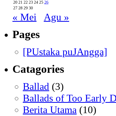
20
21
22
23
24
25
26
27
28
29
30
« Mei
Agu »
Pages
[PUstaka puJAngga]
Catagories
Ballad
(3)
Ballads of Too Early D
Berita Utama
(10)