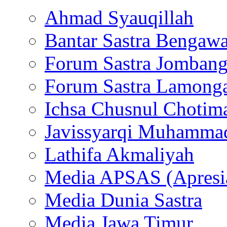
Ahmad Syauqillah
Bantar Sastra Bengaw
Forum Sastra Jomban
Forum Sastra Lamong
Ichsa Chusnul Chotim
Javissyarqi Muhamma
Lathifa Akmaliyah
Media APSAS (Apresia
Media Dunia Sastra
Media Jawa Timur