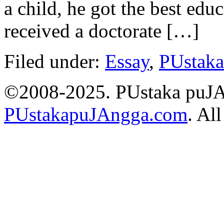
a child, he got the best edu
received a doctorate […]
Filed under:
Essay
,
PUstak
©2008-2025. PUstaka puJ
PUstakapuJAngga.com
. Al