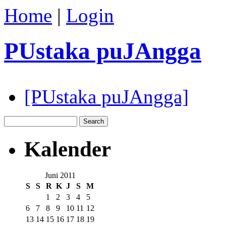
Home
|
Login
PUstaka puJAngga
[PUstaka puJAngga]
Kalender
Juni 2011
S
S
R
K
J
S
M
1
2
3
4
5
6
7
8
9
10
11
12
13
14
15
16
17
18
19