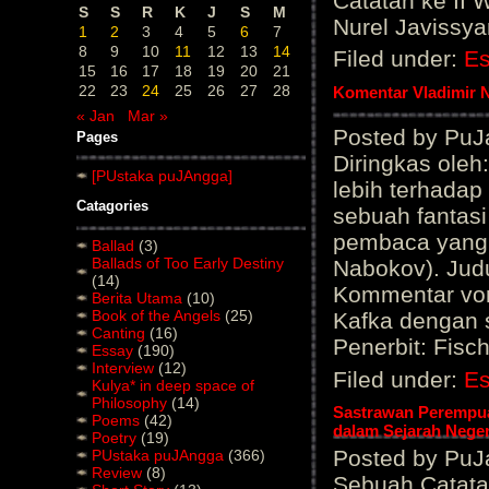
Catatan ke II
S
S
R
K
J
S
M
Nurel Javissyar
1
2
3
4
5
6
7
8
9
10
11
12
13
14
Filed under:
E
15
16
17
18
19
20
21
22
23
24
25
26
27
28
Komentar Vladimir 
« Jan
Mar »
Posted by PuJ
Pages
Diringkas oleh
[PUstaka puJAngga]
lebih terhadap
Catagories
sebuah fantas
pembaca yang 
Ballad
(3)
Ballads of Too Early Destiny
Nabokov). Judu
(14)
Kommentar von
Berita Utama
(10)
Book of the Angels
(25)
Kafka dengan 
Canting
(16)
Penerbit: Fisc
Essay
(190)
Interview
(12)
Filed under:
E
Kulya* in deep space of
Philosophy
(14)
Sastrawan Perempua
Poems
(42)
dalam Sejarah Nege
Poetry
(19)
Posted by PuJa
PUstaka puJAngga
(366)
Review
(8)
Sebuah Catatan