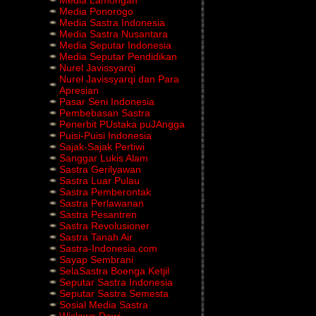
Media Ponorogo
Media Sastra Indonesia
Media Sastra Nusantara
Media Seputar Indonesia
Media Seputar Pendidikan
Nurel Javissyarqi
Nurel Javissyarqi dan Para
Apresian
Pasar Seni Indonesia
Pembebasan Sastra
Penerbit PUstaka puJAngga
Puisi-Puisi Indonesia
Sajak-Sajak Pertiwi
Sanggar Lukis Alam
Sastra Gerilyawan
Sastra Luar Pulau
Sastra Pemberontak
Sastra Perlawanan
Sastra Pesantren
Sastra Revolusioner
Sastra Tanah Air
Sastra-Indonesia.com
Sayap Sembrani
SelaSastra Boenga Ketjil
Seputar Sastra Indonesia
Seputar Sastra Semesta
Sosial Media Sastra
Wislawa Dewi