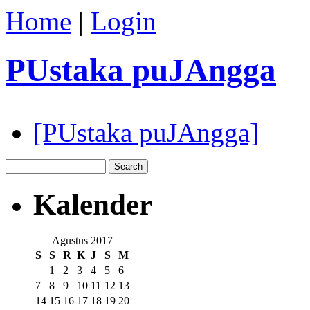
Home
|
Login
PUstaka puJAngga
[PUstaka puJAngga]
Kalender
Agustus 2017
S
S
R
K
J
S
M
1
2
3
4
5
6
7
8
9
10
11
12
13
14
15
16
17
18
19
20