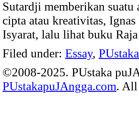
Sutardji memberikan suatu 
cipta atau kreativitas, Ign
Isyarat, lalu lihat buku Raj
Filed under:
Essay
,
PUstak
©2008-2025. PUstaka puJ
PUstakapuJAngga.com
. Al