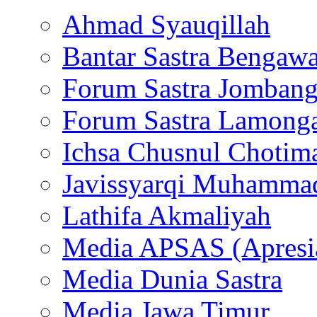
Ahmad Syauqillah
Bantar Sastra Bengaw
Forum Sastra Jomban
Forum Sastra Lamong
Ichsa Chusnul Chotim
Javissyarqi Muhamma
Lathifa Akmaliyah
Media APSAS (Apresia
Media Dunia Sastra
Media Jawa Timur