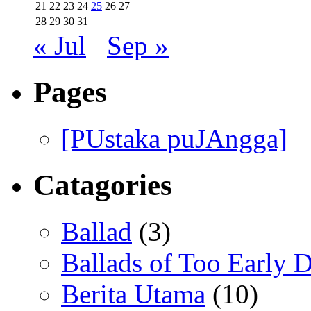
21
22
23
24
25
26
27
28
29
30
31
« Jul
Sep »
Pages
[PUstaka puJAngga]
Catagories
Ballad
(3)
Ballads of Too Early D
Berita Utama
(10)