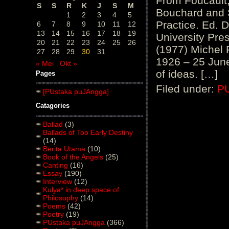
From Foucault,
S
S
R
K
J
S
M
Bouchard and 
1
2
3
4
5
Practice. Ed. 
6
7
8
9
10
11
12
13
14
15
16
17
18
19
University Pr
20
21
22
23
24
25
26
(1977) Michel 
27
28
29
30
31
1926 – 25 June
« Mei
Okt »
of ideas. […]
Pages
Filed under:
P
[PUstaka puJAngga]
Catagories
Ballad
(3)
Ballads of Too Early Destiny
(14)
Berita Utama
(10)
Book of the Angels
(25)
Canting
(16)
Essay
(190)
Interview
(12)
Kulya* in deep space of
Philosophy
(14)
Poems
(42)
Poetry
(19)
PUstaka puJAngga
(366)