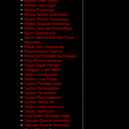
Media Jawa Timur
Media Lamongan
Media Ponorogo
Media Sastra Indonesia
Media Sastra Nusantara
Media Seputar Indonesia
Media Seputar Pendidikan
Nurel Javissyarqi
Nurel Javissyarqi dan Para
Apresian
Pasar Seni Indonesia
Pembebasan Sastra
Penerbit PUstaka puJAngga
Puisi-Puisi Indonesia
Sajak-Sajak Pertiwi
Sanggar Lukis Alam
Sastra Gerilyawan
Sastra Luar Pulau
Sastra Pemberontak
Sastra Perlawanan
Sastra Pesantren
Sastra Revolusioner
Sastra Tanah Air
Sastra-Indonesia.com
Sayap Sembrani
SelaSastra Boenga Ketjil
Seputar Sastra Indonesia
Seputar Sastra Semesta