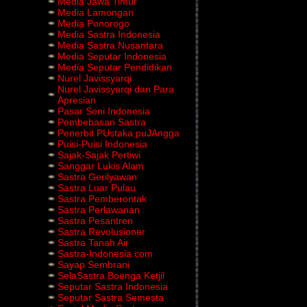
Media Jawa Timur
Media Lamongan
Media Ponorogo
Media Sastra Indonesia
Media Sastra Nusantara
Media Seputar Indonesia
Media Seputar Pendidikan
Nurel Javissyarqi
Nurel Javissyarqi dan Para
Apresian
Pasar Seni Indonesia
Pembebasan Sastra
Penerbit PUstaka puJAngga
Puisi-Puisi Indonesia
Sajak-Sajak Pertiwi
Sanggar Lukis Alam
Sastra Gerilyawan
Sastra Luar Pulau
Sastra Pemberontak
Sastra Perlawanan
Sastra Pesantren
Sastra Revolusioner
Sastra Tanah Air
Sastra-Indonesia.com
Sayap Sembrani
SelaSastra Boenga Ketjil
Seputar Sastra Indonesia
Seputar Sastra Semesta