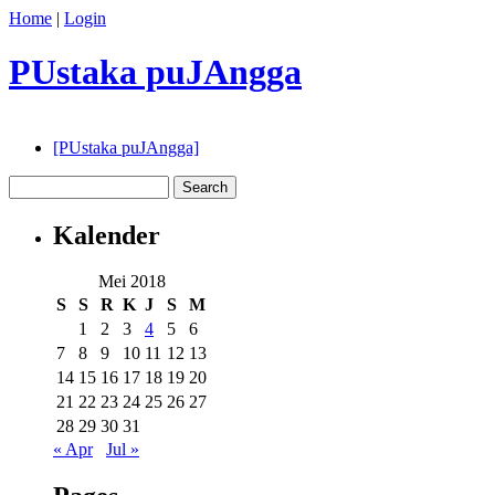
Home
|
Login
PUstaka puJAngga
[PUstaka puJAngga]
Kalender
Mei 2018
S
S
R
K
J
S
M
1
2
3
4
5
6
7
8
9
10
11
12
13
14
15
16
17
18
19
20
21
22
23
24
25
26
27
28
29
30
31
« Apr
Jul »