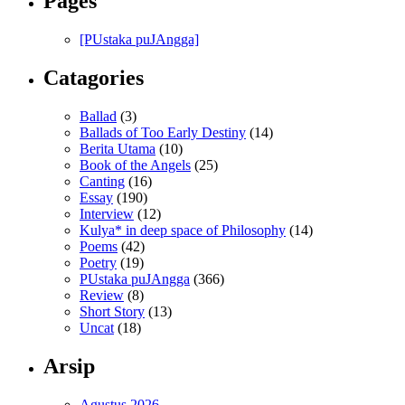
Pages
[PUstaka puJAngga]
Catagories
Ballad
(3)
Ballads of Too Early Destiny
(14)
Berita Utama
(10)
Book of the Angels
(25)
Canting
(16)
Essay
(190)
Interview
(12)
Kulya* in deep space of Philosophy
(14)
Poems
(42)
Poetry
(19)
PUstaka puJAngga
(366)
Review
(8)
Short Story
(13)
Uncat
(18)
Arsip
Agustus 2026