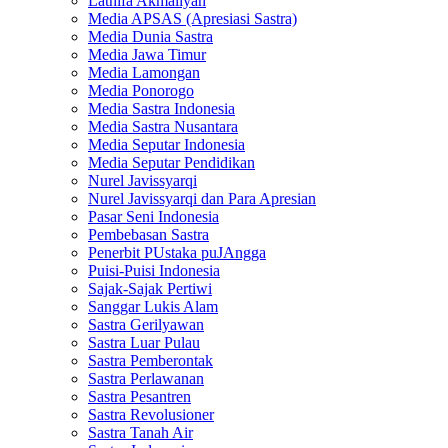
Lathifa Akmaliyah
Media APSAS (Apresiasi Sastra)
Media Dunia Sastra
Media Jawa Timur
Media Lamongan
Media Ponorogo
Media Sastra Indonesia
Media Sastra Nusantara
Media Seputar Indonesia
Media Seputar Pendidikan
Nurel Javissyarqi
Nurel Javissyarqi dan Para Apresian
Pasar Seni Indonesia
Pembebasan Sastra
Penerbit PUstaka puJAngga
Puisi-Puisi Indonesia
Sajak-Sajak Pertiwi
Sanggar Lukis Alam
Sastra Gerilyawan
Sastra Luar Pulau
Sastra Pemberontak
Sastra Perlawanan
Sastra Pesantren
Sastra Revolusioner
Sastra Tanah Air