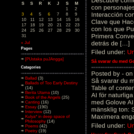
Descubre cómo 
S
S
R
K
J
S
M
con personajes
1
2
Interacción co
3
4
5
6
7
8
9
10
11
12
13
14
15
16
Clave que Hac
17
18
19
20
21
22
23
con los que Pu
24
25
26
27
28
29
30
Primera Conve
31
detrás de […]
« Jul
Pages
Filed under:
Un
[PUstaka puJAngga]
Så svarar du med Gol
Catagories
Posted by - on
Ballad
(3)
Så svarar du me
Ballads of Too Early Destiny
Table of conte
(14)
Berita Utama
(10)
AI för naturlig
Book of the Angels
(25)
med Golove AI 
Canting
(16)
Essay
(190)
mänsklig ton: 
Interview
(12)
Maximera engag
Kulya* in deep space of
Philosophy
(14)
Filed under:
Un
Poems
(42)
Poetry
(19)