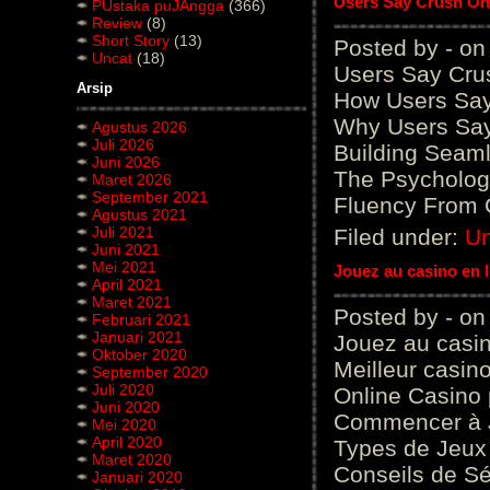
Users Say Crush On 
PUstaka puJAngga
(366)
Review
(8)
Short Story
(13)
Posted by - on
Uncat
(18)
Users Say Cru
Arsip
How Users Say 
Why Users Say 
Agustus 2026
Juli 2026
Building Seaml
Juni 2026
The Psycholog
Maret 2026
September 2021
Fluency From 
Agustus 2021
Juli 2021
Filed under:
Un
Juni 2021
Mei 2021
Jouez au casino en 
April 2021
Maret 2021
Posted by - on
Februari 2021
Januari 2021
Jouez au casin
Oktober 2020
Meilleur casin
September 2020
Juli 2020
Online Casino
Juni 2020
Commencer à J
Mei 2020
April 2020
Types de Jeux
Maret 2020
Conseils de Sé
Januari 2020