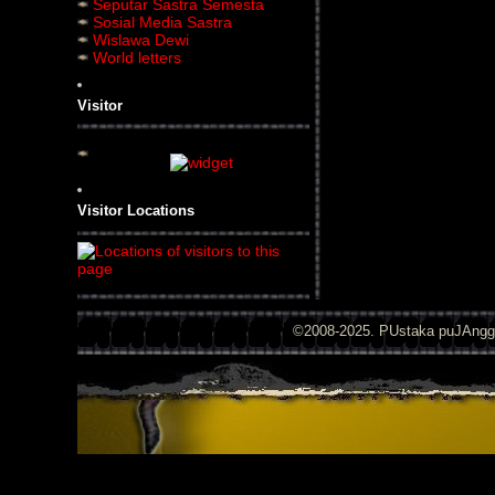
Seputar Sastra Semesta
Sosial Media Sastra
Wislawa Dewi
World letters
Visitor
Visitor Locations
©2008-2025. PUstaka puJAng