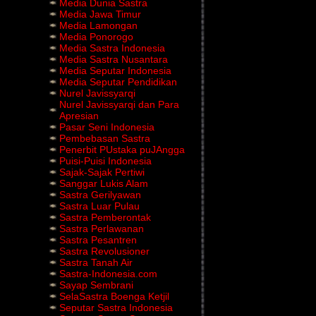
Media Dunia Sastra
Media Jawa Timur
Media Lamongan
Media Ponorogo
Media Sastra Indonesia
Media Sastra Nusantara
Media Seputar Indonesia
Media Seputar Pendidikan
Nurel Javissyarqi
Nurel Javissyarqi dan Para
Apresian
Pasar Seni Indonesia
Pembebasan Sastra
Penerbit PUstaka puJAngga
Puisi-Puisi Indonesia
Sajak-Sajak Pertiwi
Sanggar Lukis Alam
Sastra Gerilyawan
Sastra Luar Pulau
Sastra Pemberontak
Sastra Perlawanan
Sastra Pesantren
Sastra Revolusioner
Sastra Tanah Air
Sastra-Indonesia.com
Sayap Sembrani
SelaSastra Boenga Ketjil
Seputar Sastra Indonesia