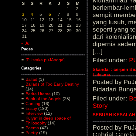
Muhammad Yasir
S
S
R
K
J
S
M
berlembar-lemb
1
2
sempit membe
3
4
5
6
7
8
9
10
11
12
13
14
15
16
yang lusuh, me
17
18
19
20
21
22
23
seperti yang t
24
25
26
27
28
29
30
dari kolonialis
31
dipernis sedem
« Jul
Pages
[…]
Filed under:
P
[PUstaka puJAngga]
Catagories
Skandal : cerpen Bi
Laksana
Ballad
(3)
Posted by PuJa
Ballads of Too Early Destiny
Bidadari Bung
(14)
Berita Utama
(10)
Filed under:
Be
Book of the Angels
(25)
Canting
(16)
Story
Essay
(190)
Interview
(12)
SEBUAH KESALAHA
Kulya* in deep space of
Philosophy
(14)
Posted by PuJ
Poems
(42)
Poetry
(19)
Gabriel Garcí