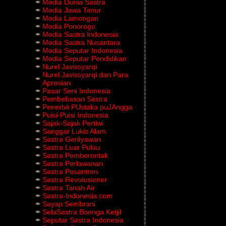
Media Dunia Sastra
Media Jawa Timur
Media Lamongan
Media Ponorogo
Media Sastra Indonesia
Media Sastra Nusantara
Media Seputar Indonesia
Media Seputar Pendidikan
Nurel Javissyarqi
Nurel Javissyarqi dan Para
Apresian
Pasar Seni Indonesia
Pembebasan Sastra
Penerbit PUstaka puJAngga
Puisi-Puisi Indonesia
Sajak-Sajak Pertiwi
Sanggar Lukis Alam
Sastra Gerilyawan
Sastra Luar Pulau
Sastra Pemberontak
Sastra Perlawanan
Sastra Pesantren
Sastra Revolusioner
Sastra Tanah Air
Sastra-Indonesia.com
Sayap Sembrani
SelaSastra Boenga Ketjil
Seputar Sastra Indonesia