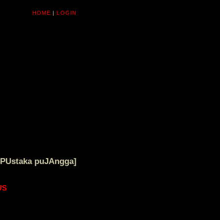
HOME
|
LOGIN
[PUstaka puJAngga]
US