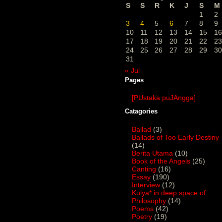
S
S
R
K
J
S
M
1
2
3
4
5
6
7
8
9
10
11
12
13
14
15
16
17
18
19
20
21
22
23
24
25
26
27
28
29
30
31
« Jul
Pages
[PUstaka puJAngga]
Catagories
Ballad
(3)
Ballads of Too Early Destiny
(14)
Berita Utama
(10)
Book of the Angels
(25)
Canting
(16)
Essay
(190)
Interview
(12)
Kulya* in deep space of
Philosophy
(14)
Poems
(42)
Poetry
(19)