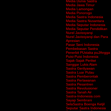
Media Dunia Sastra
Media Jawa Timur
Media Lamongan
Media Ponorogo
Media Sastra Indonesia
Media Sastra Nusantara
Media Seputar Indonesia
Media Seputar Pendidikan
Nurel Javissyarqi
Nurel Javissyarqi dan Para
Apresian
Pasar Seni Indonesia
Pembebasan Sastra
Penerbit PUstaka puJAngga
Puisi-Puisi Indonesia
Sajak-Sajak Pertiwi
Sanggar Lukis Alam
Sastra Gerilyawan
Sastra Luar Pulau
Sastra Pemberontak
Sastra Perlawanan
Sastra Pesantren
Sastra Revolusioner
Sastra Tanah Air
Sastra-Indonesia.com
Sayap Sembrani
SelaSastra Boenga Ketjil
Seputar Sastra Indonesia