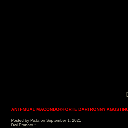
staka puJAngga
ANTI-MUAL MACONDO©FORTE DARI RONNY AGUSTIN
Posted by PuJa on September 1, 2021
Dwi Pranoto *